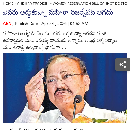
HOME
»
ANDHRA PRADESH
»
WOMEN RESERVATION BILL CANNOT BE STOPP
ఎవరు అడ్డుకున్నా మహిళా రిజర్వేషన్‌ ఆగదు
ABN
, Publish Date - Apr 24 , 2026 | 04:52 AM
మహిళా రిజర్వేషన్‌ బిల్లును ఎవరు అడ్డుకున్నా ఆగదని మాజీ
ఉపరాష్ట్రపతి ఎం.వెంకయ్య నాయుడు అన్నారు. ఆంధ్ర విశ్వవిద్యాల
యం శతాబ్ది ఉత్సవాల్లో భాగంగా ...