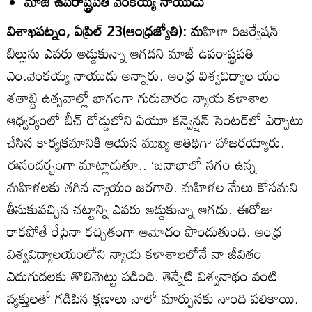
మాజీ ఉపరాష్ట్రపతి వెంకయ్య నాయుడు
విశాఖపట్నం, ఏప్రిల్‌ 23(ఆంధ్రజ్యోతి): మ
హిళా రిజర్వేషన్‌
బిల్లును ఎవరు అడ్డుకున్నా ఆగదని మాజీ ఉపరాష్ట్రపతి
ఎం.వెంకయ్య నాయుడు అన్నారు. ఆంధ్ర విశ్వవిద్యాల యం
శతాబ్ది ఉత్సవాల్లో భాగంగా గురువారం న్యాయ కళాశాల
ఆధ్వర్యంలో బీచ్‌ రోడ్డులోని ఏయూ కన్వెన్షన్‌ సెంటర్‌లో ఏర్పాటు
చేసిన కార్యక్రమానికి ఆయన ముఖ్య అతిథిగా హాజరయ్యారు.
ఈసందర్భంగా మాట్లాడుతూ.. ‘జనాభాలో సగం ఉన్న
మహిళలకు తగిన న్యాయం జరగాలి. మహిళల మేలు కోసమని
తీసుకువచ్చిన చట్టాన్ని ఎవరు అడ్డుకున్నా ఆగదు. ఈరోజు
కాకపోతే రేపైనా కచ్చితంగా ఆమోదం పొందుతుంది. ఆంధ్ర
విశ్వవిద్యాలయంలోని న్యాయ కళాశాలలోనే నా జీవితం
ఎదుగుదలకు తొలిమెట్టు పడింది. తెన్నేటి విశ్వనాథం వంటి
వ్యక్తులతో గడిపిన క్షణాలు నాలో మార్పునకు నాంది పలికాయి.