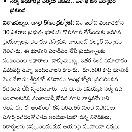
సర్వే అధికారిపై చర్యలు నిజమే.. విశాఖ జేసీ విద్యాధరి
ప్రకటన
విశాఖపట్నం, జూలై 5(ఆంధ్రజ్యోతి):
విశాఖలోని ఎండాడలోని
30 ఎకరాల ప్రభుత్వ భూమిని గోల్‌మాల్‌ చేసేందుకు జరిగిన
ప్రయత్నాలపై విచారణ చేస్తామని జాయింట్‌ కలెక్టర్‌ విద్యాధరి
తెలిపారు. ఈ భూమిని పరాధీనం చేసే ప్రయత్నాలకు
సంబంధించి ఆధారాలు, డాక్యుమెంట్లు, ఇతర కీలక సమాచారం
ఎవరివద్ద ఉన్నా అందించాలని కోరారు. ‘రూ.600 కోట్ల భూమికి
స్కెచ్‌వేశారు’ శీర్షికతో శనివారం ‘ఆంధ్రజ్యోతి’ ప్రచురించిన
కథనంపై జేసీ స్పందించారు. ఒక భూమి విషయమై సర్వే ఉప
సంచాలకుడిని సంజాయిషీ కోరిన మాట వాస్తవమే అని
తెలిపారు. ఈ అంశంలో తన పరిమితికి మించి నివేదికలు
సమర్పించడంతోపాటు అందుబాటులో ఉన్న నివేదికలు,
రికార్డులను విస్మరించినందున ఆయనపై పరిపాలనా చర్యలు