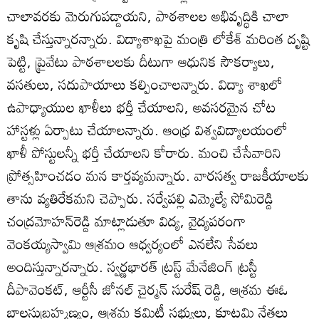
చాలావరకు మెరుగుపడ్డాయని, పాఠశాలల అభివృద్ధికి చాలా
కృషి చేస్తున్నారన్నారు. విద్యాశాఖపై మంత్రి లోకేశ్‌ మరింత దృష్టి
పెట్టి, ప్రైవేటు పాఠశాలలకు దీటుగా ఆధునిక సౌకర్యాలు,
వసతులు, సదుపాయాలు కల్పించాలన్నారు. విద్యా శాఖలో
ఉపాధ్యాయుల ఖాళీలు భర్తీ చేయాలని, అవసరమైన చోట
హాస్టళ్లు ఏర్పాటు చేయాలన్నారు. ఆంధ్ర విశ్వవిద్యాలయంలో
ఖాళీ పోస్టులన్నీ భర్తీ చేయాలని కోరారు. మంచి చేసేవారిని
ప్రోత్సహించడం మన కార్తవ్యమన్నారు. వారసత్వ రాజకీయాలకు
తాను వ్యతిరేకమని చెప్పారు. సర్వేపల్లి ఎమ్మెల్యే సోమిరెడ్డి
చంద్రమోహన్‌రెడ్డి మాట్లాడుతూ విద్య, వైద్యపరంగా
వెంకయ్యస్వామి ఆశ్రమం ఆధ్వర్యంలో ఎనలేని సేవలు
అందిస్తున్నారన్నారు. స్వర్ణభారత్‌ ట్రస్ట్‌ మేనేజింగ్‌ ట్రస్టీ
దీపావెంకట్‌, ఆర్టీసీ జోనల్‌ చైర్మన్‌ సురేష్ రెడ్డి, ఆశ్రమ ఈఓ
బాలసుబ్రహ్మణ్యం, ఆశ్రమ కమిటీ సభ్యులు, కూటమి నేతలు