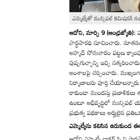
ఎమ్మెల్యేతో మున్సిపల్‌ కమిషనర్‌ 
ఆదోని, మార్చి 9 (ఆంధ్రజ్యోతి):
ప
పార్థసారథి సూచించారు. నూతనంగ
అహ్మద్‌ సోమవారం పట్టణ క్యాంప
పుష్పగుచ్ఛాన్ని ఇచ్చి సత్కరించ
అంశాలపై చర్చించారు. ముఖ్యంగా ప
నిర్మాణాలను పూర్తి చేయాలన్నారు.
రాకుండా ముందస్తు ప్రణాళికల
ఉంటూ అభివృద్ధిలో మున్సిపల్‌ య
ప్రభుత్వ పథకాలు అర్హులైన ప్రత
ఎమ్మెల్యేను కలిసిన ఉరుకుంద ఈ
ఆదోని ఎమ్మెల్యే డాక్టర్‌ పి.వి.ప