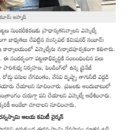
నయూమ్‌ అహ్మద్‌
ట్టణ సుందరీకరణకు ప్రాధాన్యతనివ్వాలని ఎమ్మెల్యే
ా బాధ్యతలు చేపట్టిన మున్సిపల్‌ కమిషనర్‌ నయీమ్‌
ు కార్యాలయంలో ఎమ్మెల్యేను మర్యాదపూర్వకంగా కలిశారు.
ారు. ఈ సందర్భంగా పట్టణాభివృద్ధికి సంబంధించిన పలు
ారిశుధ్య నిర్వహణ, పెండింగ్‌లో ఉన్న డ్రైనేజీ
 రోడ్డు పనుల వేగవంతం, వేసవి దృష్ట్యా తాగునీటి ఎద్దడి
ు తయారు చేయాలని సూచించారు. ప్రజలకు అందుబాటులో
ంత్రాంగం చురుగ్గా పని చేయాలని ఎమ్మెల్యే ఆదేశించారు.
ిఒక్కరికీ అందేలా చూడాలని సూచించారు.
రన్నస్వామి ఆలయ కమిటీ చైర్మన్‌
ార్థసారథిని ఉరుకుంద ఈరన్నస్వామి దేవస్థానం నూతన ట్రస్ట్‌