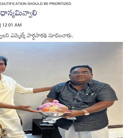
AUTIFICATION SHOULD BE PRIORITIZED.
ధాన్యమివ్వాలి
 | 12:01 AM
ాలని ఎమ్మెల్యే పార్థసారథి సూచించారు.