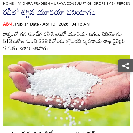
HOME
»
ANDHRA PRADESH
»
URAYA CONSUMPTION DROPS BY 34 PERCENT I
రబీలో తగ్గిన యూరియా వినియోగం
ABN
, Publish Date - Apr 19 , 2026 | 04:16 AM
రాష్ట్రంలో గత మూడేళ్ల రబీ సీజన్లలో యూరియా సగటు వినియోగం
513 కిలోల నుంచి 338 కిలోలకు తగ్గిందని వ్యవసాయ శాఖ డైరెక్టర్‌
మనజీర్‌ జిలానీ తెలిపారు.