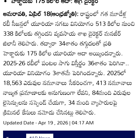
హెక్టారుకు 175 కిలోల ఆదా: అగ్రి డైరెక్టర్‌
అమరావతి, ఏప్రిల్‌ 18(ఆంధ్రజ్యోతి):
రాష్ట్రంలో గత మూడేళ్ల
రబీ సీజన్లలో యూరియా సగటు వినియోగం 513 కిలోల నుంచి
338 కిలోలకు తగ్గిందని వ్యవసాయ శాఖ డైరెక్టర్‌ మనజీర్‌
జిలానీ తెలిపారు. తద్వారా 34శాతం తగ్గుదలతో ప్రతి
హెక్టారుకు 175 కిలోల యూరియా ఆదా అయ్యిందన్నారు.
2025-26 రబీలో పంటల సాగు విస్తీర్ణం 36శాతం పెరిగినా..
యూరియా వినియోగం 3శాతమే పెరిగిందన్నారు. 2025లో
18,563 ఎరువుల నమూనాలు సేకరించగా, 413 నమూనాలు
నాణ్యత ప్రమాణాలకు అనుగుణంగా లేవని, 84మంది ఎరువుల
లైసెన్సులను సస్పెండ్‌ చేయగా, 34 మంది వ్యాపారులపై
క్రిమినల్‌ కేసులు నమోదు చేసినట్లు తెలిపారు.
Updated Date - Apr 19 , 2026 | 04:17 AM
#AP News