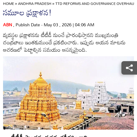
HOME
»
ANDHRA PRADESH
»
TTD REFORMS AND GOVERNANCE OVERHAUL, S
సమూల ప్రక్షాళన!
ABN
, Publish Date - May 03 , 2026 | 04:06 AM
వ్యవస్థల ప్రక్షాళనను టీటీడీ నుంచే ప్రారంభిస్తానని ముఖ్యమంత్రి
చంద్రబాబు ఇంతకుముందే ప్రకటించారు. ఇప్పుడు ఆయన మాటను
ఆచరణలో పెట్టాల్సిన సమయం ఆసన్నమైంది.