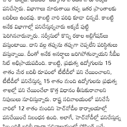
పనిచేస్తారు. విభాగాలు మారుతాయి తప్ప ఇతర ప్రాంతాలకు
బదిలీలు ఉండవు. కాబట్టి వారి పరిధి కూడా చిన్నదే. కాబట్టి
అనేక విభాగాల్లో పనిచేస్తున్నవారు అక్కడే పుట్టి
పెరిగినవారున్నారు. సర్వీసులో కొన్ని రకాల అబ్లిగేషన్‌లు
వస్తుంటాయి. దాని వల్ల తప్పును తప్పుగా చెప్పలేని పరిస్థితులు
వస్తున్నాయి. దీంతో అనేక అనర్థాలు జరిగిపోతున్నాయని సీబీఐ
సిట్‌ అభిప్రాయపడింది. కాబట్టి, ప్రభుత్వ ఉద్యోగులను 15
శాతం మేర బదిలీ రూపంలో టీటీడీలో పని చేయించాలని,
టీటీడీలో పనిచేస్తున్న 15 శాతం మంది ఉద్యోగులను ప్రభుత్వ
శాఖల్లో పని చేయించేలా కొత్త విధానం తీసుకురావాలని
నిపుణులు సూచిస్తున్నారు. రాష్ట్ర సచివాలయంలో పనిచేసే
వారిలో 12 శాతం మందిని హెచ్‌వోడీల కార్యాలయాల్లో
పనిచేయించే నిబంధన ఉంది. అలాగే, హెచ్‌వోడీల్లో పనిచేస్తున్న
సిబ్బందికి బదిలీ ద్వారా సచివాలయంలో పోస్టింగ్‌ ఇచ్చే