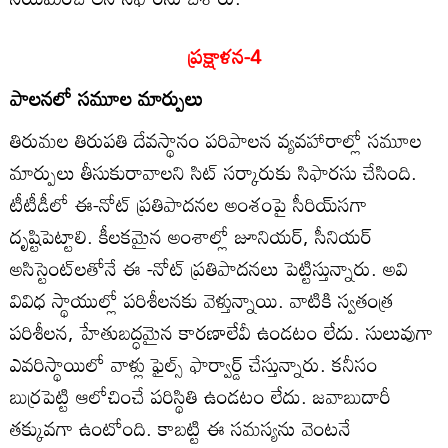
ప్రక్షాళన-4
పాలనలో సమూల మార్పులు
తిరుమల తిరుపతి దేవస్థానం పరిపాలన వ్యవహారాల్లో సమూల
మార్పులు తీసుకురావాలని సిట్‌ సర్కారుకు సిఫారసు చేసింది.
టీటీడీలో ఈ-నోట్‌ ప్రతిపాదనల అంశంపై సీరియ్‌సగా
దృష్టిపెట్టాలి. కీలకమైన అంశాల్లో జూనియర్‌, సీనియర్‌
అసిస్టెంట్‌లతోనే ఈ -నోట్‌ ప్రతిపాదనలు పెట్టిస్తున్నారు. అవి
వివిధ స్థాయుల్లో పరిశీలనకు వెళ్తున్నాయి. వాటికి స్వతంత్ర
పరిశీలన, హేతుబద్ధమైన కారణాలేవీ ఉండటం లేదు. సులువుగా
ఎవరిస్థాయిలో వాళ్లు ఫైల్స్‌ ఫార్వార్డ్‌ చేస్తున్నారు. కనీసం
బుర్రపెట్టి ఆలోచించే పరిస్థితి ఉండటం లేదు. జవాబుదారీ
తక్కువగా ఉంటోంది. కాబట్టి ఈ సమస్యను వెంటనే