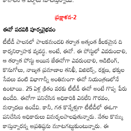
ప్రక్షాళన-2
ఈవో పదవికి పూర్వవైభవం
టీటీడీ పాలనలో పాలకమండలి తర్వాత అత్యంత కీలకమైన ది
కార్యనిర్వాహక వ్యవస్థ. అంటే, ఈవో. ఈ పోస్టులో ఎవరుండాలి,
ఆ తర్వాత పోస్టు అయిన జేఈవోగా ఎవరుండాలి, ఆడిటింగ్‌,
కొనుగోలు, నాణ్యత ప్రమాణాల తనిఖీ, విజిలెన్స్‌, రక్షణ, భక్తుల
సేవలు వంటి విభాగాన్నీ అంతిమంగా ఈవో నియంత్రణలోనే
ఉంటాయి. 25 ఏళ్ల క్రితం వరకు టీటీడీ ఈవో అంటే గొప్ప పేరు
ఉండేది. ఈవోగా పనిచేసిన అధికారికి ఎనలేని గౌరవం,
మర్యాదలు ఉండేవి. కానీ, గత కొన్నేళ్లుగా టీటీడీలో ఈఓగా
పనిచేసిన అధికారులు విమర్శలపాలవుతున్నారు. నేతల కొమ్ము
కాస్తున్నారన్న అప్రతిష్ఠను మూటగట్టుకుంటున్నారు. ఈ