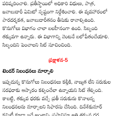
పరిష్కరించాలి. ప్రతీస్థాయిలో అధికారి విధులు, పాత్ర,
జవాబుదారీ ఏమిటో స్పష్టంగా నిర్దేశించాలి. ఈ వ్యవహారంలో
పారదర్శకత, జవాబుదారీతనం తీసుకు రావాల్సిఉంది.
కొనుగోలు విభాగం చాలా బలహీనంగా ఉంది. సిబ్బంది
తక్కువగా ఉన్నారు. ఈ విభాగాన్ని వెంటనే బలోపేతంచేయాలి.
సిబ్బందిని పెంచాలని సిట్‌ సూచించింది.
ప్రక్షాళన-5
టెండర్‌ నిబంధనలు మార్చాలి
ఇప్పుడున్న కొనుగోలు నిబంధనలు కల్తీకి, నాణ్యత లేని సరుకుల
సరఫరాకు ఆస్కారం కల్పించేలా ఉన్నాయని సిట్‌ తేల్చింది.
కాబట్టి, తక్కువ ధరకు వచ్చే ప్రతీ సరుకును కొనాలన్న
నిబంధనలను మార్చాలని సిఫారసు చేసింది. దినేశ్‌కుమార్‌
కమిటీ కూడా ఇదే అంశాన్ని ప్రస్తావిస్తూ అతి తక్కువ ధర