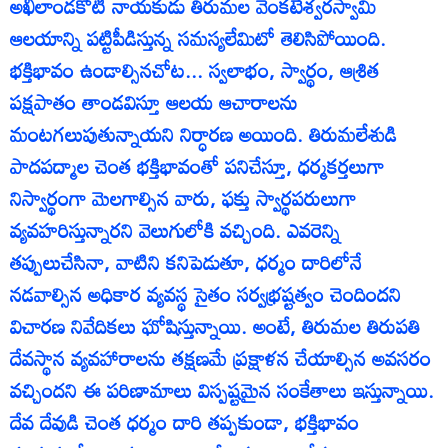
అఖిలాండకోటి నాయకుడు తిరుమల వెంకటేశ్వరస్వామి
ఆలయాన్ని పట్టిపీడిస్తున్న సమస్యలేమిటో తెలిసిపోయింది.
భక్తిభావం ఉండాల్సినచోట... స్వలాభం, స్వార్థం, ఆశ్రిత
పక్షపాతం తాండవిస్తూ ఆలయ ఆచారాలను
మంటగలుపుతున్నాయని నిర్ధారణ అయింది. తిరుమలేశుడి
పాదపద్మాల చెంత భక్తిభావంతో పనిచేస్తూ, ధర్మకర్తలుగా
నిస్వార్థంగా మెలగాల్సిన వారు, ఫక్తు స్వార్థపరులుగా
వ్యవహరిస్తున్నారని వెలుగులోకి వచ్చింది. ఎవరెన్ని
తప్పులుచేసినా, వాటిని కనిపెడుతూ, ధర్మం దారిలోనే
నడవాల్సిన అధికార వ్యవస్థ సైతం సర్వభ్రష్టత్వం చెందిందని
విచారణ నివేదికలు ఘోషిస్తున్నాయి. అంటే, తిరుమల తిరుపతి
దేవస్థాన వ్యవహారాలను తక్షణమే ప్రక్షాళన చేయాల్సిన అవసరం
వచ్చిందని ఈ పరిణామాలు విస్పష్టమైన సంకేతాలు ఇస్తున్నాయి.
దేవ దేవుడి చెంత ధర్మం దారి తప్పకుండా, భక్తిభావం