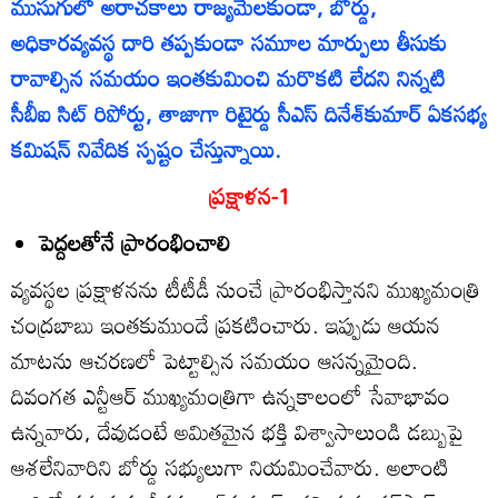
ముసుగులో అరాచకాలు రాజ్యమేలకుండా, బోర్డు,
అధికారవ్యవస్థ దారి తప్పకుండా సమూల మార్పులు తీసుకు
రావాల్సిన సమయం ఇంతకుమించి మరొకటి లేదని నిన్నటి
సీబీఐ సిట్‌ రిపోర్టు, తాజాగా రిటైర్డు సీఎస్‌ దినేశ్‌కుమార్‌ ఏకసభ్య
కమిషన్‌ నివేదిక స్పష్టం చేస్తున్నాయి.
ప్రక్షాళన-1
పెద్దలతోనే ప్రారంభించాలి
వ్యవస్థల ప్రక్షాళనను టీటీడీ నుంచే ప్రారంభిస్తానని ముఖ్యమంత్రి
చంద్రబాబు ఇంతకుముందే ప్రకటించారు. ఇప్పుడు ఆయన
మాటను ఆచరణలో పెట్టాల్సిన సమయం ఆసన్నమైంది.
దివంగత ఎన్టీఆర్‌ ముఖ్యమంత్రిగా ఉన్నకాలంలో సేవాభావం
ఉన్నవారు, దేవుడంటే అమితమైన భక్తి విశ్వాసాలుండి డబ్బుపై
ఆశలేనివారిని బోర్డు సభ్యులుగా నియమించేవారు. అలాంటి