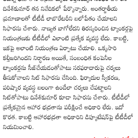
దినేశ్‌కుమార్‌ తన నివేదికలో పేర్కొన్నారు. అంతర్జాతీయ
ప్రమాణాలతో టీటీడీ లాబొరేటరీని బలోపేతం చేయాలని
సిఫారసు చేశారు. నాణ్యత బాగోలేదని తిరస్కరించిన ట్యాంకర్లపై
నియంత్రణకు టీటీడీలో ఎలాంటి ప్రత్యేక వ్యవస్థ లేదు. కాబట్టి,
ఇకపై అలాంటి నియంత్రణ ఏర్పాటు చేయాలి. ఒక్కసారి
కల్తీజరిగిందని నిర్ధారణ అయితే, సంబంధిత కంపెనీల
ట్యాంకర్లను సీజ్‌చేయడంతోపాటు సరఫరాదారుపై చర్యలు
తీసుకోవాలని సిట్‌ సిఫారసు చేసింది. ఫిర్యాదుల స్వీకరణ,
పరిష్కార వ్యవస్థ బలంగా ఉండేలా చర్యలు చేపట్టాలని
సిట్‌తోపాటు దినేశ్‌కుమార్‌ కూడా సిఫారసు చేశారు. టీటీడీలో
ప్రత్యేకమైన ఆహార భద్రతాను పరీక్షించే అధికారి లేరు. ఇదో
కొరత. కాబట్టి ఆహారభద్రతా అధికారిని డిప్యూటేషన్‌పై టీటీడీలో
నియమించాలి.