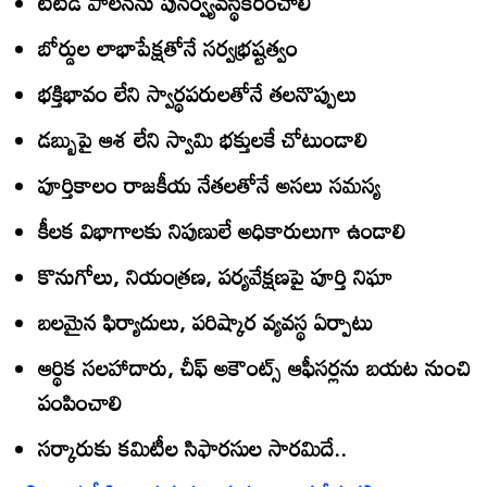
టీటీడీ పాలనను పునర్వ్యవస్థీకరించాలి
బోర్డుల లాభాపేక్షతోనే సర్వభ్రష్టత్వం
భక్తిభావం లేని స్వార్థపరులతోనే తలనొప్పులు
డబ్బుపై ఆశ లేని స్వామి భక్తులకే చోటుండాలి
పూర్తికాలం రాజకీయ నేతలతోనే అసలు సమస్య
కీలక విభాగాలకు నిపుణులే అధికారులుగా ఉండాలి
కొనుగోలు, నియంత్రణ, పర్యవేక్షణపై పూర్తి నిఘా
బలమైన ఫిర్యాదులు, పరిష్కార వ్యవస్థ ఏర్పాటు
ఆర్థిక సలహాదారు, చీఫ్‌ అకౌంట్స్‌ ఆఫీసర్లను బయట నుంచి
పంపించాలి
సర్కారుకు కమిటీల సిఫారసుల సారమిదే..