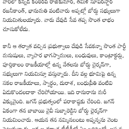
వారిలో కన్నడ కంఠీరవ రాజ్‌కుమార్‌, తమిళ సూపర్‌స్టార్‌
రజనీకాంత్‌, భానుమతి వంటివారు అప్పట్లో బోర్డు సభ్యులుగా
నియమితులయ్యారు. వారు దేవుడి సేవ తప్ప సొంత లాభం
చూసుకోలేదు.
కానీ ఆ తర్వాత వచ్చిన ప్రభుత్వాలు దేవుడి సేవకన్నా సొంత పార్టీ
మనుషులు, వ్యాపార భాగస్వాములు, బంధువులు, కాంట్రాక్టర్లు,
పూర్తికాలం రాజకీయాల్లో ఉన్న నేతలను బోర్డు చైర్మన్‌గా,
సభ్యులుగా నియమిస్తూ వస్తున్నారు. దీని వల్ల భూమిపై ఉన్న
సకల రాజకీయాలు, స్వార్థం, దురాశ, బంధుప్రీతి వంటివి
ఏడుకొండలదాకా చేరిపోయాయి. ఇది రానురాను మరీ
ఎక్కువైంది. జగన్‌ ప్రభుత్వంలో పరాకాష్ఠకు చేరింది. జగన్‌
ఏకంగా తన బాబాయి వైవీ సుబ్బారెడ్డిని బోర్డు ఛైర్మన్‌గా
నియమించారు. ఆయన తన నమ్మినబంటు అప్నన్నను వెంట
పెట్టుకున్నారు. ఇక ఆ తర్వాత టీటీడీలో ఏం జరిగిందో, అప్నన్న