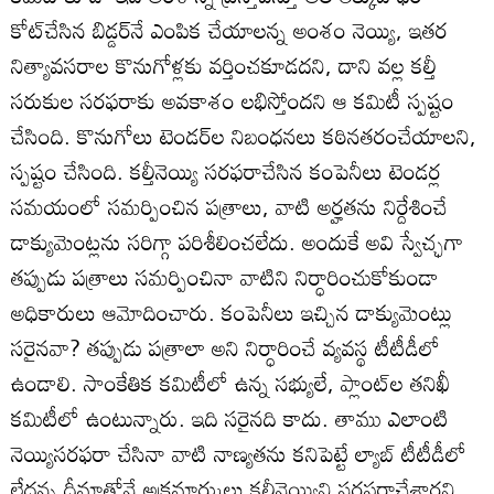
కోట్‌చేసిన బిడ్డర్‌నే ఎంపిక చేయాలన్న అంశం నెయ్యి, ఇతర
నిత్యావసరాల కొనుగోళ్లకు వర్తించకూడదని, దాని వల్ల కల్తీ
సరుకుల సరఫరాకు అవకాశం లభిస్తోందని ఆ కమిటీ స్పష్టం
చేసింది. కొనుగోలు టెండర్‌ల నిబంధనలు కఠినతరంచేయాలని,
స్పష్టం చేసింది. కల్తీనెయ్యి సరఫరాచేసిన కంపెనీలు టెండర్ల
సమయంలో సమర్పించిన పత్రాలు, వాటి అర్హతను నిర్దేశించే
డాక్యుమెంట్లను సరిగ్గా పరిశీలించలేదు. అందుకే అవి స్వేచ్ఛగా
తప్పుడు పత్రాలు సమర్పించినా వాటిని నిర్ధారించుకోకుండా
అధికారులు ఆమోదించారు. కంపెనీలు ఇచ్చిన డాక్యుమెంట్లు
సరైనవా? తప్పుడు పత్రాలా అని నిర్ధారించే వ్యవస్థ టీటీడీలో
ఉండాలి. సాంకేతిక కమిటీలో ఉన్న సభ్యులే, ప్లాంట్‌ల తనిఖీ
కమిటీలో ఉంటున్నారు. ఇది సరైనది కాదు. తాము ఎలాంటి
నెయ్యిసరఫరా చేసినా వాటి నాణ్యతను కనిపెట్టే ల్యాబ్‌ టీటీడీలో
లేదన్న ధీమాతోనే అక్రమార్కులు కల్తీనెయ్యిని సరఫరాచేశారని