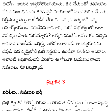
ఈవోగా ఆయన అడ్డుకోలేకపోయారు. తన చేతులతో కఠినతనం
చేసిన నిబంధనలను తిరిగి వైవీ హయాంలో సులభతరం చేశారు.
కల్తీనెయ్యి దర్జాగా టీటీడీకి చేరింది. ఒక ప్రభుత్వంలో ఒక్క
రిమార్క్‌లేకుండా పనిచేసిన అధికారి, మరో ప్రభుత్వంలో ఇలా
విమర్శల పాలెందుకయ్యారు? అక్కడ పనిచేసే అవకాశం వచ్చిన
అధికారి రాజకీయ ఒత్తిళ్లు, ఇతర అంశాలకు తావివ్వకూడదు.
దేవుడి సేవ దృష్టిలోనే ప్రతీ నిర్ణయం ఉండేలా పనితీరు ఉండాలి.
అలాంటి అధికారులను ఏరికోరి ఈవోలుగా నియమించాలని
నిపుణులు సూచిస్తున్నారు.
ప్రక్షాళన-3
బదిలీలు.. నిపుణుల భర్తీ
ప్రభుత్వంతో పోలిస్తే తిరుమల తిరుపతి దేవస్థానం పాలనా వ్యవస్థ
చాలా చిన్నది. టీటీడీలో ఉద్యోగం పొందిన వారు అక్కడే