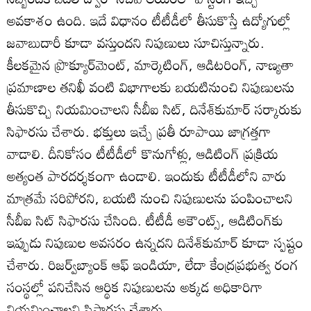
అవకాశం ఉంది. ఇదే విధానం టీటీడీలో తీసుకొస్తే ఉద్యోగుల్లో
జవాబుదారీ కూడా వస్తుందని నిపుణులు సూచిస్తున్నారు.
కీలకమైన ప్రొక్యూర్‌మెంట్‌, మార్కెటింగ్‌, ఆడిటరింగ్‌, నాణ్యతా
ప్రమాణాల తనిఖీ వంటి విభాగాలకు బయటినుంచి నిపుణులను
తీసుకొచ్చి నియమించాలని సీబీఐ సిట్‌, దినేశ్‌కుమార్‌ సర్కారుకు
సిఫారసు చేశారు. భక్తులు ఇచ్చే ప్రతీ రూపాయి జాగ్రత్తగా
వాడాలి. దీనికోసం టీటీడీలో కొనుగోళ్లు, ఆడిటింగ్‌ ప్రక్రియ
అత్యంత పారదర్శకంగా ఉండాలి. ఇందుకు టీటీడీలోని వారు
మాత్రమే సరిపోరని, బయటి నుంచి నిపుణులను పంపించాలని
సీబీఐ సిట్‌ సిఫారసు చేసింది. టీటీడీ అకౌంట్స్‌, ఆడిటింగ్‌కు
ఇప్పుడు నిపుణుల అవసరం ఉన్నదని దినేశ్‌కుమార్‌ కూడా స్పష్టం
చేశారు. రిజర్వ్‌బ్యాంక్‌ ఆఫ్‌ ఇండియా, లేదా కేంద్రప్రభుత్వ రంగ
సంస్థల్లో పనిచేసిన ఆర్థిక నిపుణులను అక్కడ అధికారిగా
నియమించాలని సిఫారసు చేశారు.