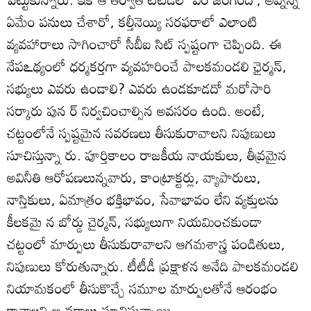
ఏమేం పనులు చేశారో, కల్తీనెయ్యి సరఫరాలో ఎలాంటి
వ్యవహారాలు సాగించారో సీబీఐ సిట్‌ స్పష్టంగా చెప్పింది. ఈ
నేపఽథ్యంలో ధర్మకర్తగా వ్యవహరించే పాలకమండలి ఛైర్మన్‌,
సభ్యులు ఎవరు ఉండాలి? ఎవరు ఉండకూడదో మరోసారి
సర్కారు పున ర్‌ నిర్వచించాల్సిన అవసరం ఉంది. అంటే,
చట్టంలోనే స్పష్టమైన సవరణలు తీసుకురావాలని నిపుణులు
సూచిస్తున్నా రు. పూర్తికాలం రాజకీయ నాయకులు, తీవ్రమైన
అవినీతి ఆరోపణలున్నవారు, కాంట్రాక్టర్లు, వ్యాపారులు,
నాస్తికులు, ఏమాత్రం భక్తిభావం, సేవాభావం లేని వ్యక్తులను
కీలకమై న బోర్డు చైర్మన్‌, సభ్యులుగా నియమించకుండా
చట్టంలో మార్పులు తీసుకురావాలని ఆగమశాస్త్ర పండితులు,
నిపుణులు కోరుతున్నారు. టీటీడీ ప్రక్షాళన అనేది పాలకమండలి
నియామకంలో తీసుకొచ్చే సమూల మార్పులతోనే ఆరంభం
కావాలని ఆ వర్గాలు సూచిస్తున్నాయి.