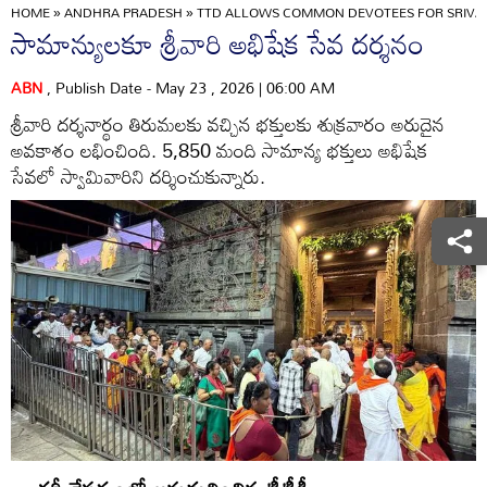
HOME
»
ANDHRA PRADESH
»
TTD ALLOWS COMMON DEVOTEES FOR SRIVA
సామాన్యులకూ శ్రీవారి అభిషేక సేవ దర్శనం
ABN
, Publish Date - May 23 , 2026 | 06:00 AM
శ్రీవారి దర్శనార్థం తిరుమలకు వచ్చిన భక్తులకు శుక్రవారం అరుదైన
అవకాశం లభించింది. 5,850 మంది సామాన్య భక్తులు అభిషేక
సేవలో స్వామివారిని దర్శించుకున్నారు.