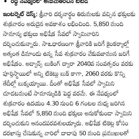
రద్దీ నేపథ్యంలో అనుమతించిన టీటీడీ
ఇంటర్నెట్ డెస్క్:
శ్రీవారి దర్శనార్థం తిరుమలకు వచ్చిన భక్తులకు
శుక్రవారం అరుదైన అవకాశం లభించింది. 5,850 మంది
సామాన్య భక్తులు అభిషేక సేవలో స్వామివారిని
దర్శించుకున్నారు. సాఽధారణంగా శ్రీవారికి జరిగే కైంకర్యాల్లో
అత్యంత డిమాండు ఉన్న సేవ శుక్రవారం వేకువజామున జరిగే
అభిషేకం. అడ్వాన్స్‌ బుకింగ్‌ ద్వారా 2040వ సంవత్సరం వరకు
పూర్తిస్థాయిలో అన్ని టికెట్లు బుక్‌ కాగా, 2060 వరకు కొన్ని
తేదీల్లో బుక్కయ్యాయి. దీంతో అభిషేక సేవలో స్వామిని
చూడటమంటే సామాన్యుడికి పెద్ద వరమే. ఈ నేపథ్యంలో
శుక్రవారం ఉదయం 4.30 నుంచి 6 గంటల మధ్య జరిగిన
అభిషేక సేవలో 5,850 మంది భక్తులు అనుకోకుండా స్వామిని
దర్శించుకుని ఆనందపరవశులయ్యారు. అభిషేక టికెట్ల కోసం
దరఖాస్తు చేసుకున్న వారిలో దాదాపు 50 మంది ప్రముఖులతో