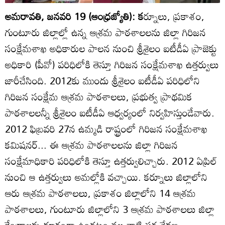
అమరావతి, జనవరి 19 (ఆంధ్రజ్యోతి): క
ర్నూలు, ప్రకాశం,
గుంటూరు జిల్లాల్లో ఉన్న ఆశ్రమ పాఠశాలలను జిల్లా గిరిజన
సంక్షేమశాఖ అధికారుల పాలన నుంచి శ్రీశైలం ఐటీడీఏ ప్రాజెక్టు
అధికారి (పీవో) పరిధిలోకి తెస్తూ గిరిజన సంక్షేమశాఖ ఉత్తర్వులు
జారీచేసింది. 2012కు ముందు శ్రీశైలం ఐటీడీఏ పరిధిలోని
గిరిజన సంక్షేమ ఆశ్రమ పాఠశాలలు, ప్రభుత్వ ప్రాథమిక
పాఠశాలలన్నీ శ్రీశైలం ఐటీడీఏ ఆధ్వర్యంలో నిర్వహిస్తుండేవారు.
2012 ఫిబ్రవరి 27న ఉమ్మడి రాష్ట్రంలో గిరిజన సంక్షేమశాఖ
కమిషనర్‌... ఈ ఆశ్రమ పాఠశాలలను జిల్లా గిరిజన
సంక్షేమాధికారి పరిధిలోకి తెస్తూ ఉత్తర్వులిచ్చారు. 2012 ఏప్రిల్‌
నుంచి ఆ ఉత్తర్వులు అమల్లోకి వచ్చాయి. కర్నూలు జిల్లాలోని
ఆరు ఆశ్రమ పాఠశాలలు, ప్రకాశం జిల్లాలోని 14 ఆశ్రమ
పాఠశాలలు, గుంటూరు జిల్లాలోని 3 ఆశ్రమ పాఠశాలలు జిల్లా