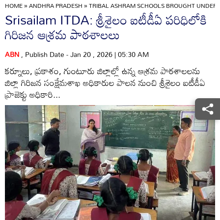
HOME
»
ANDHRA PRADESH
»
TRIBAL ASHRAM SCHOOLS BROUGHT UNDER SR
Srisailam ITDA: శ్రీశైలం ఐటీడీఏ పరిధిలోకి
గిరిజన ఆశ్రమ పాఠశాలలు
ABN
, Publish Date - Jan 20 , 2026 | 05:30 AM
కర్నూలు, ప్రకాశం, గుంటూరు జిల్లాల్లో ఉన్న ఆశ్రమ పాఠశాలలను
జిల్లా గిరిజన సంక్షేమశాఖ అధికారుల పాలన నుంచి శ్రీశైలం ఐటీడీఏ
ప్రాజెక్టు అధికారి...