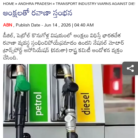
HOME
»
ANDHRA PRADESH
»
TRANSPORT INDUSTRY WARNS AGAINST DIESE
ఆంక్షలతో రవాణా స్తంభన
ABN
, Publish Date - Jun 14 , 2026 | 04:40 AM
డీజిల్‌, పెట్రోల్‌ కొనుగోళ్ల విషయంలో ఆంక్షలు విధిస్తే భారతదేశ
రవాణా వ్యవస్థ స్తంభించిపోయేప్రమాదం ఉందని నేషనల్‌ మోటార్‌
ట్రాన్స్‌పోర్ట్‌ అసోసియేషన్‌ (నమతా) రాష్ట్ర కమిటీ ఆందోళన వ్యక్తం
చేసింది.