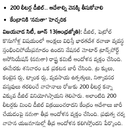
200 లీటర్ల డీజిల్‌.. ఆదేశాల్ని వెనక్కి తీసుకోవాలి
కేంద్రానికి ‘నమతా’ హెచ్చరిక
విజయవాడ సిటీ, జూన్‌ 13(ఆంధ్రజ్యోతి):
డీజిల్‌, పెట్రోల్‌
కొనుగోళ్ల విషయంలో ఆంక్షలు విధిస్తే భారతదేశ రవాణా వ్యవస్థ
స్తంభించిపోయేప్రమాదం ఉందని నేషనల్‌ మోటార్‌ ట్రాన్స్‌పోర్ట్‌
అసోసియేషన్‌ (నమతా) రాష్ట్ర కమిటీ ఆందోళన వ్యక్తం చేసింది.
ఈమేరకు శనివారం ఒక ప్రకటన జారీ చేసింది. ట్ర క్కులు,
కంటైన ర్లు, ట్యాంక ర్లు, వ్యవసాయ ఉత్పత్తులు, నిత్యావసర
వస్తువులు తరలించే వాహనాలు రోజుకు 200 లీటర్ల కన్నా
ఎక్కువ డీజిల్‌ వినియోగిస్తాయని తెలిపారు. అలాంటిది 200
లీటర్లకు మించి డీజిల్‌ విక్రయించరాదని కేంద్రం ఆదేశాలు జారీ
చేయడంపై నమతా తీవ్ర ఆందోళన వ్యక్తం చేసింది. ప్రభుత్వ చర్య
వాహన యజమానుల్లో తీవ్ర ఆందోళన కలిగిస్తోందని పేర్కొంది.