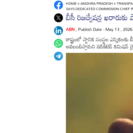
HOME
»
ANDHRA PRADESH
»
TRANSPA
SAYS DEDICATED COMMISSION CHIEF 
బీసీ రిజర్వేషన్ల ఖరారుక
ABN
, Publish Date - May 13 , 202
రాష్ట్రంలో స్థానిక సంస్థల ఎన్నికలక
అవలంబిస్తామని డెడికేటెడ్‌ కమిషన్‌ చైర