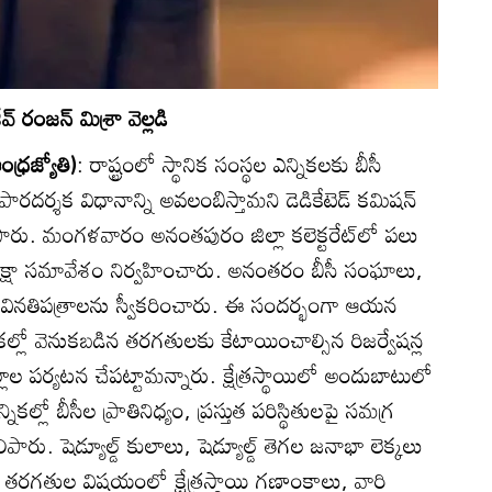
ీవ్‌ రంజన్‌ మిశ్రా వెల్లడి
ధ్రజ్యోతి)
: రాష్ట్రంలో స్థానిక సంస్థల ఎన్నికలకు బీసీ
రదర్శక విధానాన్ని అవలంబిస్తామని డెడికేటెడ్‌ కమిషన్‌
 తెలిపారు. మంగళవారం అనంతపురం జిల్లా కలెక్టరేట్‌లో పలు
షా సమావేశం నిర్వహించారు. అనంతరం బీసీ సంఘాలు,
ి వినతిపత్రాలను స్వీకరించారు. ఈ సందర్భంగా ఆయన
ికల్లో వెనుకబడిన తరగతులకు కేటాయించాల్సిన రిజర్వేషన్ల
లాల పర్యటన చేపట్టామన్నారు. క్షేత్రస్థాయిలో అందుబాటులో
్లో బీసీల ప్రాతినిధ్యం, ప్రస్తుత పరిస్థితులపై సమగ్ర
ిపారు. షెడ్యూల్డ్‌ కులాలు, షెడ్యూల్డ్‌ తెగల జనాభా లెక్కలు
న తరగతుల విషయంలో క్షేత్రస్థాయి గణాంకాలు, వారి