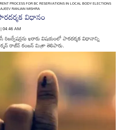
RENT PROCESS FOR BC RESERVATIONS IN LOCAL BODY ELECTIONS
RAJEEV RANJAN MISHRA
ు పారదర్శక విధానం
6 | 04:46 AM
ు బీసీ రిజర్వేషన్లను ఖరారు విషయంలో పారదర్శక విధానాన్ని
్మన్‌ రాజీవ్‌ రంజన్‌ మిశ్రా తెలిపారు.