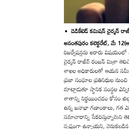
డెడికేటెడ్‌ కమిషన్‌ చైర్మన్‌ రాజ
అనంతపురం కలెక్టరేట్‌, మే 12(ఆం
రిజర్వేషన్లను ఖరారు విషయంలో పా
చైర్మన్‌ రాజీవ్‌ రంజన్‌ మిశ్రా
శాఖల అధికారులతో ఆయన సమీక్
ప్రజా సంఘాల ప్రతినిధుల నుంచ
మాట్లాడుతూ స్థానిక సంస్థల ఎన్న
శాతాన్ని నిర్ణయించడం కోసం జిల్
ఉన్న జనాభా గణాంకాలు, గత ఎన్నికల
సమాచారాన్ని సేకరిస్తున్నామని తెల
స్పష్టంగా ఉన్నాయని, వెనుకబడి