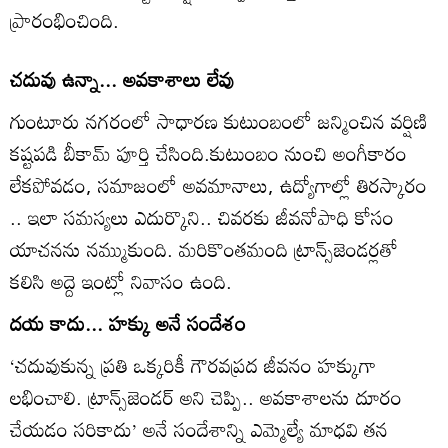
ప్రారంభించింది.
చదువు ఉన్నా... అవకాశాలు లేవు
గుంటూరు నగరంలో సాధారణ కుటుంబంలో జన్మించిన వర్షిణి
కష్టపడి బీకామ్‌ పూర్తి చేసింది.కుటుంబం నుంచి అంగీకారం
లేకపోవడం, సమాజంలో అవమానాలు, ఉద్యోగాల్లో తిరస్కారం
.. ఇలా సమస్యలు ఎదుర్కొని.. చివరకు జీవనోపాధి కోసం
యాచనను నమ్ముకుంది. మరికొంతమంది ట్రాన్స్‌జెండర్లతో
కలిసి అద్దె ఇంట్లో నివాసం ఉంది.
దయ కాదు... హక్కు అనే సందేశం
‘చదువుకున్న ప్రతి ఒక్కరికీ గౌరవప్రద జీవనం హక్కుగా
లభించాలి. ట్రాన్స్‌జెండర్‌ అని చెప్పి.. అవకాశాలను దూరం
చేయడం సరికాదు’ అనే సందేశాన్ని ఎమ్మెల్యే మాధవి తన