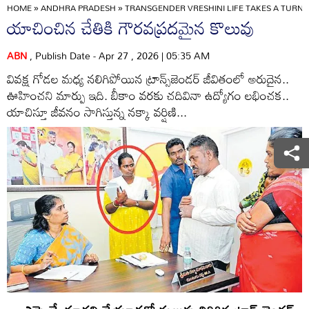
HOME
»
ANDHRA PRADESH
»
TRANSGENDER VRESHINI LIFE TAKES A TURN 
యాచించిన చేతికి గౌరవప్రదమైన కొలువు
ABN
, Publish Date - Apr 27 , 2026 | 05:35 AM
వివక్ష గోడల మధ్య నలిగిపోయిన ట్రాన్స్‌జెండర్‌ జీవితంలో అరుదైన..
ఊహించని మార్పు ఇది. బీకాం వరకు చదివినా ఉద్యోగం లభించక..
యాచిస్తూ జీవనం సాగిస్తున్న నక్కా వర్షిణి...