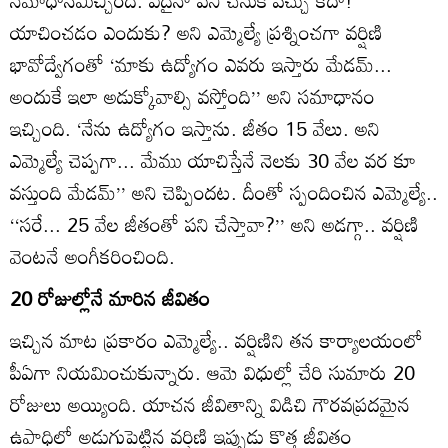
సమాధానమిచ్చింది. ఏదైనా పని చేసుకోవచ్చు కదా!
యాచించడం ఎందుకు? అని ఎమ్మెల్యే ప్రశ్నించగా వర్షిణి
భావోద్వేగంతో ‘మాకు ఉద్యోగం ఎవరు ఇస్తారు మేడమ్‌...
అందుకే ఇలా అడుక్కోవాల్సి వస్తోంది’’ అని సమాధానం
ఇచ్చింది. ‘నేను ఉద్యోగం ఇస్తాను. జీతం 15 వేలు. అని
ఎమ్మెల్యే చెప్పగా... మేము యాచిస్తేనే నెలకు 30 వేల వర కూ
వస్తుంది మేడమ్‌’’ అని చెప్పిందట. దీంతో స్పందించిన ఎమ్మెల్యే..
‘‘సరే... 25 వేల జీతంతో పని చేస్తావా?’’ అని అడగ్గా.. వర్షిణి
వెంటనే అంగీకరించింది.
20 రోజుల్లోనే మారిన జీవితం
ఇచ్చిన మాట ప్రకారం ఎమ్మెల్యే.. వర్షిణిని తన కార్యాలయంలో
పీఏగా నియమించుకున్నారు. ఆమె విధుల్లో చేరి సుమారు 20
రోజులు అయ్యింది. యాచన జీవితాన్ని విడిచి గౌరవప్రదమైన
ఉపాధిలో అడుగుపెట్టిన వర్షిణి ఇప్పుడు కొత్త జీవితం