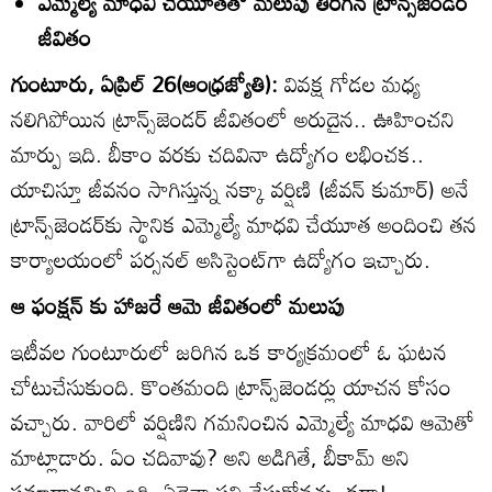
ఎమ్మెల్యే మాధవి చేయూతతో మలుపు తిరిగిన ట్రాన్స్‌జెండర్‌
జీవితం
గుంటూరు, ఏప్రిల్‌ 26(ఆంధ్రజ్యోతి):
వివక్ష గోడల మధ్య
నలిగిపోయిన ట్రాన్స్‌జెండర్‌ జీవితంలో అరుదైన.. ఊహించని
మార్పు ఇది. బీకాం వరకు చదివినా ఉద్యోగం లభించక..
యాచిస్తూ జీవనం సాగిస్తున్న నక్కా వర్షిణి (జీవన్‌ కుమార్‌) అనే
ట్రాన్స్‌జెండర్‌కు స్థానిక ఎమ్మెల్యే మాధవి చేయూత అందించి తన
కార్యాలయంలో పర్సనల్‌ అసిస్టెంట్‌గా ఉద్యోగం ఇచ్చారు.
ఆ ఫంక్షన్‌ కు హాజరే ఆమె జీవితంలో మలుపు
ఇటీవల గుంటూరులో జరిగిన ఒక కార్యక్రమంలో ఓ ఘటన
చోటుచేసుకుంది. కొంతమంది ట్రాన్స్‌జెండర్లు యాచన కోసం
వచ్చారు. వారిలో వర్షిణిని గమనించిన ఎమ్మెల్యే మాధవి ఆమెతో
మాట్లాడారు. ఏం చదివావు? అని అడిగితే, బీకామ్‌ అని