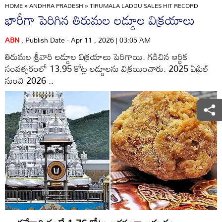
HOME
»
ANDHRA PRADESH
»
TIRUMALA LADDU SALES HIT RECORD
భారీగా పెరిగిన తిరుమల లడ్డూల విక్రయాలు
ABN
, Publish Date - Apr 11 , 2026 | 03:05 AM
తిరుమల శ్రీవారి లడ్డూల విక్రయాలు పెరిగాయి. గడిచిన ఆర్థిక
సంవత్సరంలో 13.95 కోట్ల లడ్డూలను విక్రయించారు. 2025 ఏప్రిల్‌
నుంచి 2026 ..