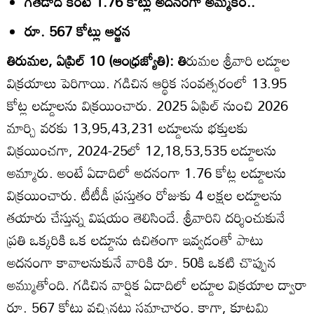
గతేడాది కంటే 1.76 కోట్లు అదనంగా అమ్మకం..
రూ. 567 కోట్లు ఆర్జన
తిరుమల, ఏప్రిల్‌ 10 (ఆంధ్రజ్యోతి): తి
రుమల శ్రీవారి లడ్డూల
విక్రయాలు పెరిగాయి. గడిచిన ఆర్థిక సంవత్సరంలో 13.95
కోట్ల లడ్డూలను విక్రయించారు. 2025 ఏప్రిల్‌ నుంచి 2026
మార్చి వరకు 13,95,43,231 లడ్డూలను భక్తులకు
విక్రయించగా, 2024-25లో 12,18,53,535 లడ్డూలను
అమ్మారు. అంటే ఏడాదిలో అదనంగా 1.76 కోట్ల లడ్డూలను
విక్రయించారు. టీటీడీ ప్రస్తుతం రోజుకు 4 లక్షల లడ్డూలను
తయారు చేస్తున్న విషయం తెలిసిందే. శ్రీవారిని దర్శించుకునే
ప్రతి ఒక్కరికి ఒక లడ్డూను ఉచితంగా ఇవ్వడంతో పాటు
అదనంగా కావాలనుకునే వారికి రూ. 50కి ఒకటి చొప్పున
అమ్ముతోంది. గడిచిన వార్షిక ఏడాదిలో లడ్డూల విక్రయాల ద్వారా
రూ. 567 కోట్లు వచ్చినట్టు సమాచారం. కాగా, కూటమి