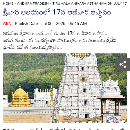
HOME
»
ANDHRA PRADESH
»
TIRUMALA ANIVARA ASTHANAM ON JULY 17, S
శ్రీవారి ఆలయంలో 17న ఆణివార ఆస్థానం
ABN
, Publish Date - Jul 06 , 2026 | 05:46 AM
తిరుమల శ్రీవారి ఆలయంలో ఈనెల 17న ఆణివార ఆస్థానం
జరుగుతుంది. ఈ సందర్భంగా సాయంత్రం ఆరు గంటలకు శ్రీదేవి,
భూదేవి సమేత మలయప్పస్వామి..