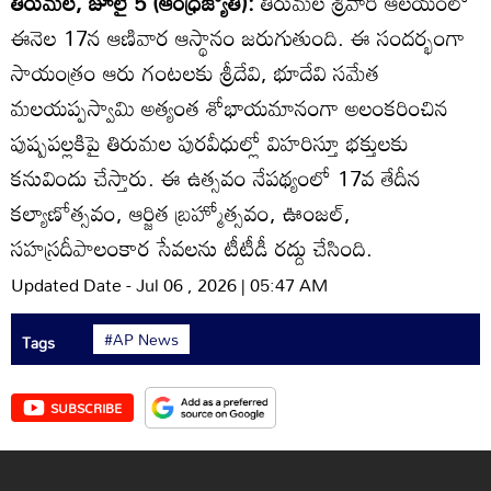
తిరుమల, జూలై 5 (ఆంధ్రజ్యోతి):
తిరుమల శ్రీవారి ఆలయంలో
ఈనెల 17న ఆణివార ఆస్థానం జరుగుతుంది. ఈ సందర్భంగా
సాయంత్రం ఆరు గంటలకు శ్రీదేవి, భూదేవి సమేత
మలయప్పస్వామి అత్యంత శోభాయమానంగా అలంకరించిన
పుష్పపల్లకిపై తిరుమల పురవీధుల్లో విహరిస్తూ భక్తులకు
కనువిందు చేస్తారు. ఈ ఉత్సవం నేపథ్యంలో 17వ తేదీన
కల్యాణోత్సవం, ఆర్జిత బ్రహ్మోత్సవం, ఊంజల్‌,
సహస్రదీపాలంకార సేవలను టీటీడీ రద్దు చేసింది.
Updated Date - Jul 06 , 2026 | 05:47 AM
#AP News
Tags
SUBSCRIBE