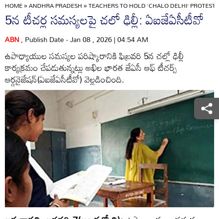
HOME
»
ANDHRA PRADESH
»
TEACHERS TO HOLD ‘CHALO DELHI’ PROTEST 
5న టీచర్ల సమస్యలపై చలో ఢిల్లీ: ఏఐజేఏసీటీవో
ABN
, Publish Date - Jan 08 , 2026 | 04:54 AM
ఉపాధ్యాయుల సమస్యల పరిష్కారానికి ఫిబ్రవరి 5న చల్లో ఢిల్లీ
కార్యక్రమం చేపడుతున్నట్లు అఖిల భారత జేఏసీ ఆఫ్‌ టీచర్స్‌
ఆర్గనైజేషన్‌(ఏఐజేఏసీటీవో) వెల్లడించింది.