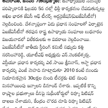
అమరావతి, జనవరి 7(ఆంధ్రజ్యోతి):
ఉపాధ్యాయుల సమస్యల
పరిష్కారానికి ఫిబ్రవరి 5న చల్లో ఢిల్లీ కార్యక్రమం చేపడుతున్నట్లు
అఖిల భారత జేఏసీ ఆఫ్‌ టీచర్స్‌ ఆర్గనైజేషన్‌(ఏఐజేఏసీటీవో)
వెల్లడించింది. దేశవ్యాప్తంగా ఏడు ప్రధాన సంఘాలతో ఏర్పాటైన
ఏఐజేఏసీటీవో తరఫున రాష్ట్ర ఉపాధ్యాయ సంఘాలు బుధవారం
విజయవాడలో విలేకరులకు ఆ వివరాలు వెల్లడించాయి.
ఏఐజేఏసీటీవో జాతీయ స్టీరింగ్‌ కమిటీ సభ్యుడు కత్తి
నరసింహారెడ్డి, యూటీఎఫ్‌ అధ్యక్షుడు ఎన్‌.వెంకటేశ్వర్లు,
ఎస్టీయూ ప్రధాన కార్యదర్శి ఎల్‌.సాయి శ్రీనివాస్‌, ఆప్టా ప్రధాన
కార్యదర్శి ఎంజీ మెహది మాట్లాడుతూ 2010 కంటే ముందు
నియామకమైన 30లక్షల మంది టీచర్లకు టెట్‌ నుంచి
మినహాయింపు ఇవ్వాలని డిమాండ్‌ చేశారు. ఇప్పటికే కొన్ని
రాష్ర్టాల ప్రభుత్వాలు దీనిపై సుప్రీంకోర్టులో రివ్యూ పిటిషన్‌
దాఖలు చేశాయని, కేంద్రం చొరవ చూపి రివ్యూ పిటిషన్‌