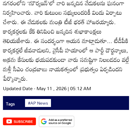
నగరంలోని ‘మౌర్యఇన్‌’లో వారి జన్మదిన వేడుకలను ఘనంగా
నిర్వహించారు. వారి కుటుంబ సభ్యులందరికీ విందు ఏర్పాటు
చేశారు. ఈ వేడుకలకు మంత్రి టీజీ భరత్‌ హాజరయ్యారు.
కార్యకర్తలకు కేక్‌ తినిపించి జన్మదిన శుభాకాంక్షలు
తెలియజేశారు. ఈ సందర్భంగా ఆయన మాట్లాడుతూ... టీడీపీకి
కార్యకర్తలే జీవనాడులని, వైసీపీ హయాంలో ఆ పార్టీ దౌర్జన్యాలు,
అక్రమ కేసులకు భయపడకుండా వారు సమష్టిగా నిలబడడం వల్లే
మళ్లీ సీఎం చంద్రబాబు నాయకత్వంలో ప్రభుత్వం ఏర్పడిందని
పేర్కొన్నారు.
Updated Date - May 11 , 2026 | 05:12 AM
#AP News
Tags
SUBSCRIBE