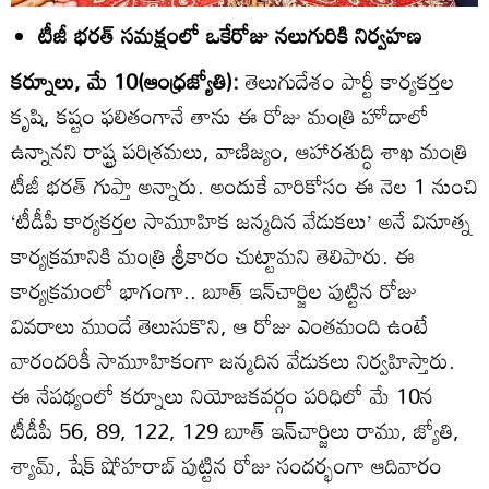
టీజీ భరత్‌ సమక్షంలో ఒకేరోజు నలుగురికి నిర్వహణ
కర్నూలు, మే 10(ఆంధ్రజ్యోతి):
తెలుగుదేశం పార్టీ కార్యకర్తల
కృషి, కష్టం ఫలితంగానే తాను ఈ రోజు మంత్రి హోదాలో
ఉన్నానని రాష్ట్ర పరిశ్రమలు, వాణిజ్యం, ఆహారశుద్ధి శాఖ మంత్రి
టీజీ భరత్‌ గుప్తా అన్నారు. అందుకే వారికోసం ఈ నెల 1 నుంచి
‘టీడీపీ కార్యకర్తల సామూహిక జన్మదిన వేడుకలు’ అనే వినూత్న
కార్యక్రమానికి మంత్రి శ్రీకారం చుట్టామని తెలిపారు. ఈ
కార్యక్రమంలో భాగంగా.. బూత్‌ ఇన్‌చార్జిల పుట్టిన రోజు
వివరాలు ముందే తెలుసుకొని, ఆ రోజు ఎంతమంది ఉంటే
వారందరికీ సామూహికంగా జన్మదిన వేడుకలు నిర్వహిస్తారు.
ఈ నేపథ్యంలో కర్నూలు నియోజకవర్గం పరిధిలో మే 10న
టీడీపీ 56, 89, 122, 129 బూత్‌ ఇన్‌చార్జిలు రాము, జ్యోతి,
శ్యామ్‌, షేక్‌ షోహరాబ్‌ పుట్టిన రోజు సందర్భంగా ఆదివారం