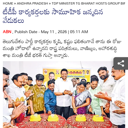
HOME
»
ANDHRA PRADESH
»
TDP MINISTER TG BHARAT HOSTS GROUP BIR
టీడీపీ కార్యకర్తలకు సామూహిక జన్మదిన
వేడుకలు
ABN
, Publish Date - May 11 , 2026 | 05:11 AM
తెలుగుదేశం పార్టీ కార్యకర్తల కృషి, కష్టం ఫలితంగానే తాను ఈ రోజు
మంత్రి హోదాలో ఉన్నానని రాష్ట్ర పరిశ్రమలు, వాణిజ్యం, ఆహారశుద్ధి
శాఖ మంత్రి టీజీ భరత్‌ గుప్తా అన్నారు.