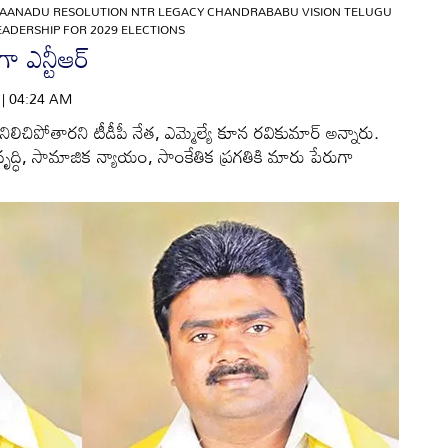
AANADU RESOLUTION NTR LEGACY CHANDRABABU VISION TELUGU
ADERSHIP FOR 2029 ELECTIONS
ా ఎన్టీఆర్‌
6 | 04:24 AM
ా నిలిచిపోతారని టీడీపీ నేత, ఎమ్మెల్యే కూన రవికుమార్‌ అన్నారు.
ివృద్ధి, సామాజిక న్యాయం, సాంకేతిక ప్రగతికి మారు పేరుగా