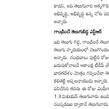
కాదని, అది తెలుగువారి ఆత్మగౌ
అభివృద్ధి, అభివృద్ధి ఉన్న చోట
అన్నారు.
గాండ్రించే తెలుగుబిడ్డ ఎన్టీఆర్‌
ఇది తెలుగు గడ్డ, గాండ్రించే తెలుగు
తెలుగు హృదయంలో వెలుగొందుతోం
అన్నారు. చంద్రబాబు పుట్టిన 
జరుపుకోవాలనే ఆకాంక్ష టీడీపీ శ్ర
భారతదేశం మొత్తం గర్వించేలా తె
కలిశెట్టి అప్పలనాయుడు అన్నారు.
పనిచేసిన తనను ఈ రోజు ఎంపీగా 
1.3 మిలియన్‌ తెలుగువారు ఉండ
సంస్కరణల ద్వారానే తెలుగువా