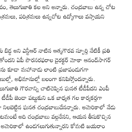
రవం, తెలుగుజాతి కల అని అన్నారు. చంద్రబాబు ఉన్న చోట
 పరిశ్రమలు, పరిశ్రమలు ఉన్నచోట ఉద్యోగాలు వస్తాయని
 బిడ్డ అని ఎన్టీఆర్‌ నాటిన ఆత్మగౌరవ స్పూర్తి నేటికీ ప్రతి
దని ఏపీ పౌరసరఫరాల డైరక్టర్‌ మోకా ఆనంద్‌సాగర్‌
రోజును కూడా మహానాడు లాంటి ప్రజాపండుగగా
ేణుల్లో, అభిమానుల్లో బలంగా కనిపిస్తోందన్నారు.
లుగుజాతి గౌరవాన్ని చాటిచెప్పిన ఘనత టీడీపీదని ఎంపీ
 టీడీపీ జెండా పట్టుకుని ఒక బాధ్యత గల కార్యకర్తగా
నిలబెట్టిన ఘనత చంద్రబాబుదేనన్నారు. అమెరికాలో నేడు
టమంటే అది చంద్రబాబు వల్లనేనని, ఆయన తీసుకొచ్చిన
రు అమెరికాలో ఉండగలుగుతున్నారని కోమటి జయరాం