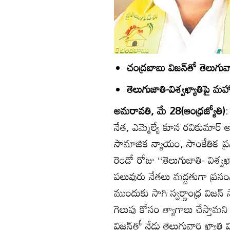
చంద్రబాబు విజన్‌తో తెలుగువారి
తెలుగుజాతి-విశ్వఖ్యాతిపై మ
అమరావతి, మే 28(ఆంధ్రజ్యోతి)
:
నేత, ఎమ్మెల్యే కూన రవికుమార్‌ అన
సామాజిక న్యాయం, సాంకేతిక ప్ర
రెండో రోజు ‘‘తెలుగుజాతి- విశ్
పలువురు నేతలు మద్దతుగా ప్రసంగ
ముందుకు సాగి స్వర్ణాంధ్ర విజన్‌
గెలుపు కోసం త్యాగాలు చేస్తామని
విజన్‌తో నేడు తెలుగువారి ఖ్యాతి