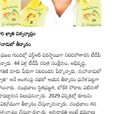
 ఖ్యాతి విశ్వవ్యాప్తం
హానాడులో తీర్మానం
 ప్రజల గుండెల్లో ఎన్టీఆర్‌ చిరస్థాయిగా నిలిచిపోతారని టీడీపీ
్నారు. 44 ఏళ్ల టీడీపీ చరిత్ర సంక్షేమం, అభివృద్ధి,
గతికి మారు పేరుగా నిలిచిందని పేర్కొన్నారు. మహానాడులో
వఖ్యాతి’’ అనే అంశంపై సభలో ఆయన తీర్మానం ప్రవేశపెట్టగా
ించారు. చంద్రబాబు స్థితప్రజ్ఞత, లోకేశ్‌ పోరాట పటిమతో
 సాధిద్దామని పిలుపునిచ్చారు. 2029 ఎన్నికల్లో కూటమి
 ఏకగ్రీవంగా తీర్మానం చేస్తున్నామన్నారు. చంద్రబాబు తన
 విశ్వవ్యాప్తం చేస్తున్నారన్నారు. అమరావతి అంటే భవనాలు