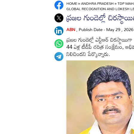
HOME
»
ANDHRA PRADESH
»
TDP MAH
GLOBAL RECOGNITION AND LOKESH LE
ప్రజల గుండెల్లో చిరస్థాయిగ
ABN
, Publish Date - May 29 , 202
ప్రజల గుండెల్లో ఎన్టీఆర్‌ చిరస్థాయిగ
44 ఏళ్ల టీడీపీ చరిత్ర సంక్షేమం, అభ
నిలిచిందని పేర్కొన్నారు.