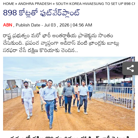
HOME
»
ANDHRA PRADESH
»
SOUTH KOREA HWAESUNG TO SET UP 898 CR
898 కోట్లతో ఫుట్‌వేర్‌ప్లాంట్‌
ABN
, Publish Date - Jul 03 , 2026 | 04:56 AM
రాష్ట్ర ప్రభుత్వం మరో భారీ అంతర్జాతీయ ప్రాజెక్టును సొంతం
చేసుకుంది. ప్రపంచ వ్యాప్తంగా అడిడాస్‌ వంటి బ్రాండ్లకు బూట్లు
సరఫరా చేసే దక్షిణ కొరియాకు చెందిన..