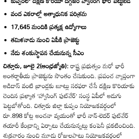
కుప్పంలో దక్షిణ కొరియా దిగ్గజం హ్వాసింగ్‌ భారీ పెట్టుబడి
వంద ఎకరాల్లో అత్యాధునిక పరిశ్రమ
17,645 మందికి ప్రత్యక్ష ఉద్యోగాలు
తమిళనాడు నుంచి ఏపీకి ప్రాజెక్టు
నేడు శంకుస్థాపన చేయనున్న సీఎం
చిత్తూరు, జూలై 2(ఆంధ్రజ్యోతి):
రాష్ట్ర ప్రభుత్వం మరో భారీ
అంతర్జాతీయ ప్రాజెక్టును సొంతం చేసుకుంది. ప్రపంచ వ్యాప్తంగా
అడిడాస్‌ వంటి బ్రాండ్లకు బూట్లు సరఫరా చేసే దక్షిణ కొరియాకు
చెందిన ప్రఖ్యాత ‘హ్వాసింగ్‌ ఫుట్‌వేర్‌’ సంస్థ ఏపీలో అడుగు
పెట్టబోతోంది. చిత్తూరు జిల్లా కుప్పం నియోజకవర్గంలో
రూ.898 కోట్ల అంచనా వ్యయంతో భారీ నాన్‌-లెదర్‌ ఫుట్‌వేర్‌
తయారీ కేంద్రాన్ని ఏర్పాటు చేయనున్నట్లు కంపెనీ ప్రకటించింది.
శుక్రవారం నుంచి మూడు రోజులపాటు నియోజకవర్గంలో