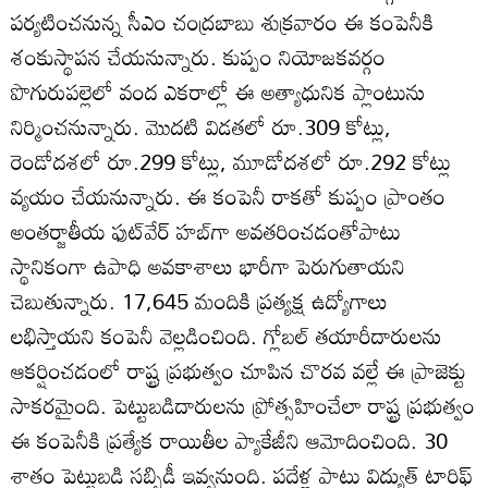
పర్యటించనున్న సీఎం చంద్రబాబు శుక్రవారం ఈ కంపెనీకి
శంకుస్థాపన చేయనున్నారు. కుప్పం నియోజకవర్గం
పొగురుపల్లెలో వంద ఎకరాల్లో ఈ అత్యాధునిక ప్లాంటును
నిర్మించనున్నారు. మొదటి విడతలో రూ.309 కోట్లు,
రెండోదశలో రూ.299 కోట్లు, మూడోదశలో రూ.292 కోట్లు
వ్యయం చేయనున్నారు. ఈ కంపెనీ రాకతో కుప్పం ప్రాంతం
అంతర్జాతీయ ఫుట్‌వేర్‌ హబ్‌గా అవతరించడంతోపాటు
స్థానికంగా ఉపాధి అవకాశాలు భారీగా పెరుగుతాయని
చెబుతున్నారు. 17,645 మందికి ప్రత్యక్ష ఉద్యోగాలు
లభిస్తాయని కంపెనీ వెల్లడించింది. గ్లోబల్‌ తయారీదారులను
ఆకర్షించడంలో రాష్ట్ర ప్రభుత్వం చూపిన చొరవ వల్లే ఈ ప్రాజెక్టు
సాకరమైంది. పెట్టుబడిదారులను ప్రోత్సహించేలా రాష్ట్ర ప్రభుత్వం
ఈ కంపెనీకి ప్రత్యేక రాయితీల ప్యాకేజీని ఆమోదించింది. 30
శాతం పెట్టుబడి సబ్సిడీ ఇవ్వనుంది. పదేళ్ల పాటు విద్యుత్‌ టారిఫ్‌