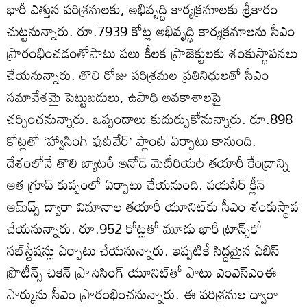
భారీ ఎత్తున పరిశ్రమలకు, అభివృద్ధి కార్యక్రమాలకు శ్రీకారం
చుట్టనున్నారు. రూ.7939 కోట్ల అభివృద్ధి కార్యక్రమాలను సీఎం
ప్రారంభించడంతోపాటు పలు కీలక ప్రాజెక్టులకు శంకుస్థాపనలు
చేయనున్నారు. తొలి రోజు పరిశ్రమల ప్రతినిధులతో సీఎం
సమావేశమై పెట్టుబడులు, ఉపాధి అవకాశాలపై
చర్చించనున్నారు. ఒప్పందాలు కుదుర్చుకోనున్నారు. రూ.898
కోట్లతో ‘హ్వాసింగ్‌ ఫుట్‌వేర్‌’ ప్లాంట్‌ ఏర్పాటు కానుంది.
దేశంలోనే తొలి బ్యాటరీ అనోడ్‌ మెటీరియల్‌ తయారీ కేంద్రాన్ని
ఆత గ్రూప్‌ కుప్పంలో ఏర్పాటు చేయనుంది. పయనీర్‌ క్లీన్‌
ఆమ్‌ప్స్‌ ద్వారా విమానాల తయారీ యూనిట్‌కు సీఎం శంకుస్థాప
చేయనున్నారు. రూ.952 కోట్లతో మూడు భారీ ట్రాన్స్‌కో
సబ్‌స్టేషన్లు ఏర్పాటు చేయనున్నారు. ఇప్పటికే సిద్ధమైన ఏబిస్‌
ప్రొటీన్స్‌ చికెన్‌ ప్రాసెసింగ్‌ యూనిట్‌తో పాటు ఎంఎస్‌ఎంఈ
పార్కును సీఎం ప్రారంభించనున్నారు. ఈ పరిశ్రమల ద్వారా