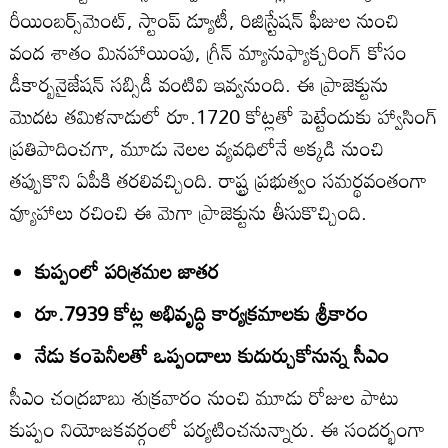
రీయింబర్స్‌మెంట్‌, స్టాంప్‌ డ్యూటీ, రిజిస్ర్టేషన్‌ ఫీజుల నుంచి
వంద శాతం మినహాయింపు, గ్రీన్‌ మ్యానుఫ్యాక్చరింగ్‌ కోసం
డీకార్బనైజేషన్‌ సబ్సిడీ వంటివి ఇవ్వనుంది. ఈ ప్రాజెక్టును
మొదట తమిళనాడులో రూ.1720 కోట్లతో పెట్టేందుకు హ్వాసింగ్‌
ప్రతిపాదించగా, మూడు నెలల వ్యవధిలోనే అక్కడి నుంచి
తప్పుకొని ఏపీకి తరలివచ్చింది. రాష్ట్ర ప్రభుత్వం సమర్థవంతంగా
వ్యూహాలు రచించి ఈ మెగా ప్రాజెక్టును తీసుకొచ్చింది.
కుప్పంలో పరిశ్రమల జాతర
రూ.7939 కోట్ల అభివృద్ధి కార్యక్రమాలకు శ్రీకారం
నేడు కంపెనీలతో ఒప్పందాలు కుదుర్చుకోనున్న సీఎం
సీఎం చంద్రబాబు శుక్రవారం నుంచి మూడు రోజుల పాటు
కుప్పం నియోజకవర్గంలో పర్యటించనున్నారు. ఈ సందర్భంగా