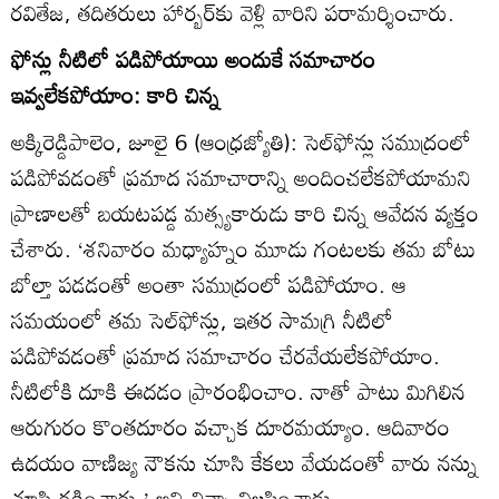
రవితేజ, తదితరులు హార్బర్‌కు వెళ్లి వారిని పరామర్శించారు.
ఫోన్లు నీటిలో పడిపోయాయి అందుకే సమాచారం
ఇవ్వలేకపోయాం: కారి చిన్న
అక్కిరెడ్డిపాలెం, జూలై 6 (ఆంధ్రజ్యోతి): సెల్‌ఫోన్లు సముద్రంలో
పడిపోవడంతో ప్రమాద సమాచారాన్ని అందించలేకపోయామని
ప్రాణాలతో బయటపడ్డ మత్స్యకారుడు కారి చిన్న ఆవేదన వ్యక్తం
చేశారు. ‘శనివారం మధ్యాహ్నం మూడు గంటలకు తమ బోటు
బోల్తా పడడంతో అంతా సముద్రంలో పడిపోయాం. ఆ
సమయంలో తమ సెల్‌ఫోన్లు, ఇతర సామగ్రి నీటిలో
పడిపోవడంతో ప్రమాద సమాచారం చేరవేయలేకపోయాం.
నీటిలోకి దూకి ఈదడం ప్రారంభించాం. నాతో పాటు మిగిలిన
ఆరుగురం కొంతదూరం వచ్చాక దూరమయ్యాం. ఆదివారం
ఉదయం వాణిజ్య నౌకను చూసి కేకలు వేయడంతో వారు నన్ను
చూసి రక్షించారు.’ అని చిన్నా విలపించాడు.