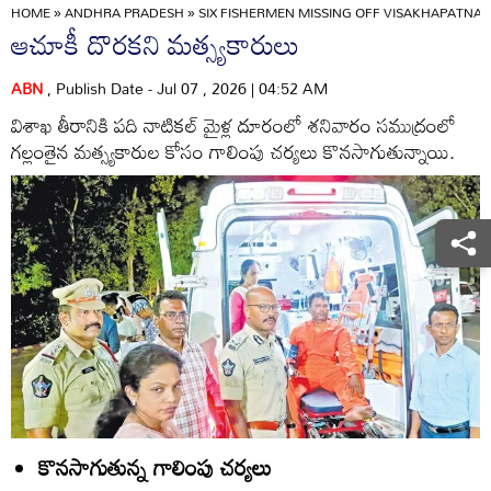
HOME
»
ANDHRA PRADESH
»
SIX FISHERMEN MISSING OFF VISAKHAPATNA
ఆచూకీ దొరకని మత్స్యకారులు
ABN
, Publish Date - Jul 07 , 2026 | 04:52 AM
విశాఖ తీరానికి పది నాటికల్‌ మైళ్ల దూరంలో శనివారం సముద్రంలో
గల్లంతైన మత్స్యకారుల కోసం గాలింపు చర్యలు కొనసాగుతున్నాయి.
కొనసాగుతున్న గాలింపు చర్యలు