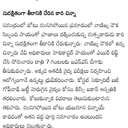
సురక్షితంగా తీరానికి చేరిన కారి చిన్నా
సముద్రంలో బోటు మునిగిపోయిన ప్రమాదంలో వాణిజ్య నౌక
సిబ్బంది సాయంతో ప్రాణాలు దక్కించుకున్న మత్స్యకారుడు కారి
చిన్నా సురక్షితంగా తీరానికి చేరుకున్నారు. వాణిజ్య నౌకలో ఉన్న
చిన్నాను నేవీ అధికారులు హెలికాప్టర్‌ సాయంతో ఎయిర్‌ లిఫ్ట్‌
చేసి సోమవారం రాత్రి 7 గంటలకు ఐఎన్‌ఎస్‌ డేగాకు
తీసుకువచ్చారు. అక్కడ అతడికి వైద్య పరీక్షలు నిర్వహించి
ఆరోగ్యంగానే ఉన్నట్టు ధ్రువీకరించారు. కోస్టల్‌ సెక్యూరిటీ ఐజీ
గోపీనాథ్‌ జట్టీ మెరుగైన వైద్యం కోసం కిమ్స్‌ ఐకాన్‌ ఆస్పత్రికి
తరలించారు. కోలుకున్నాక వివరాలు తెలుసుకుంటామని
తెలిపారు. మునిగిపోయిన బోటు యజమాని చిన్నాయే
కావడంతో అతని వద్ద పూర్తి సమాచారం ఉంటుందని
అధికారులు చెబుతున్నారు.