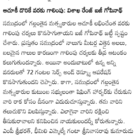
ఆచూకీ దొరికే వరకు గాలింపు: విశాఖ రేంజ్‌ ఐజీ గోపినాథ్‌
సముద్రంలో గల్లంతైన మత్స్యకారుల ఆచూకీ లభించేంత వరకు
గాలింపు చర్యలు కొనసాగుతాయని ఐజీ గోపినాథ్‌ జట్టీ స్పష్టం
చేశారు. ప్రస్తుతం సముద్రంలో నాలుగు మీటర్ల ఎత్తైన అలలు,
బలమైన గాలుల కారణంగా గాలింపు చర్యలకు తీవ్ర ఆటంకం
కలుగుతుందన్నారు. అయినా అందుబాటులో ఉన్న అన్ని
వనరులతో 72 గంటల సెర్చ్‌ అండ్‌ రెస్క్యూ ఆపరేషన్‌
కొనసాగుతుందని చెప్పారు. కాగా, సముద్రంలో గల్లంతైన
మత్స్యకారుల కుటుంబ సభ్యులంతా షిఫింగ్‌ హార్బర్‌కు చేరుకుని
వారి రాక కోసం దీనంగా ఎదురుచూస్తున్నారు. తమ వారిని
తలుచుకొని విలపిస్తున్నారు. ఎలాగైనా వారిని రక్షించి
తీసుకురావాలని కనిపించిన నాయకులందర్నీ కోరుతున్నారు.
ఎంపీ శ్రీభరత్‌, భీమిలి ఎమ్మెల్యే గంటా శ్రీనివాసరావు కుమారుడు