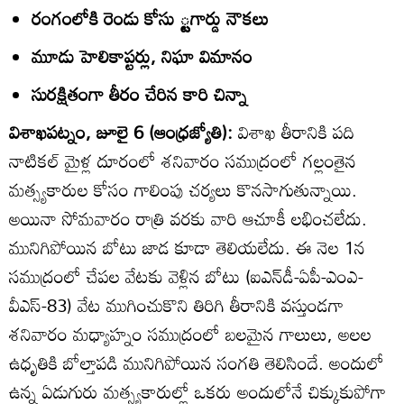
రంగంలోకి రెండు కోసు ్టగార్డు నౌకలు
మూడు హెలికాప్టర్లు, నిఘా విమానం
సురక్షితంగా తీరం చేరిన కారి చిన్నా
విశాఖపట్నం, జూలై 6 (ఆంధ్రజ్యోతి):
విశాఖ తీరానికి పది
నాటికల్‌ మైళ్ల దూరంలో శనివారం సముద్రంలో గల్లంతైన
మత్స్యకారుల కోసం గాలింపు చర్యలు కొనసాగుతున్నాయి.
అయినా సోమవారం రాత్రి వరకు వారి ఆచూకీ లభించలేదు.
మునిగిపోయిన బోటు జాడ కూడా తెలియలేదు. ఈ నెల 1న
సముద్రంలో చేపల వేటకు వెళ్లిన బోటు (ఐఎన్‌డీ-ఏపీ-ఎంఎ-
వీఎస్‌-83) వేట ముగించుకొని తిరిగి తీరానికి వస్తుండగా
శనివారం మధ్యాహ్నం సముద్రంలో బలమైన గాలులు, అలల
ఉధృతికి బోల్తాపడి మునిగిపోయిన సంగతి తెలిసిందే. అందులో
ఉన్న ఏడుగురు మత్స్యకారుల్లో ఒకరు అందులోనే చిక్కుకుపోగా