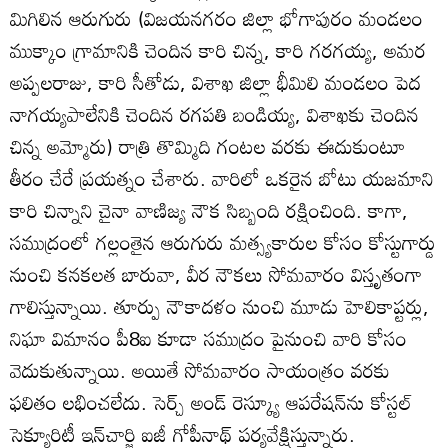
మిగిలిన ఆరుగురు (విజయనగరం జిల్లా భోగాపురం మండలం
ముక్కాం గ్రామానికి చెందిన కారి చిన్న, కారి గరగయ్య, అమర
అప్పలరాజు, కారి సీతోడు, విశాఖ జిల్లా భీమిలి మండలం పెద
నాగయ్యపాలేనికి చెందిన రగపతి బండియ్య, విశాఖకు చెందిన
చిన్న అమ్మోరు) రాత్రి తొమ్మిది గంటల వరకు ఈదుకుంటూ
తీరం చేరే ప్రయత్నం చేశారు. వారిలో ఒకరైన బోటు యజమాని
కారి చిన్నాని చైనా వాణిజ్య నౌక సిబ్బంది రక్షించింది. కాగా,
సముద్రంలో గల్లంతైన ఆరుగురు మత్స్యకారుల కోసం కోస్టుగార్డు
నుంచి కనకలత బారువా, వీర నౌకలు సోమవారం విస్తృతంగా
గాలిస్తున్నాయి. తూర్పు నౌకాదళం నుంచి మూడు హెలికాప్టర్లు,
నిఘా విమానం పీ8ఐ కూడా సముద్రం పైనుంచి వారి కోసం
వెదుకుతున్నాయి. అయితే సోమవారం సాయంత్రం వరకు
ఫలితం లభించలేదు. సెర్చ్‌ అండ్‌ రెస్క్యూ ఆపరేషన్‌ను కోస్టల్‌
సెక్యూరిటీ ఇన్‌చార్జి ఐజీ గోపీనాథ్‌ పర్యవేక్షిస్తున్నారు.