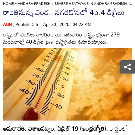
HOME
»
ANDHRA PRADESH
»
SEVERE HEATWAVE IN ANDHRA PRADESH: NA
ఠారెత్తిస్తున్న ఎండ.. నగరడోనలో 45.4 డిగ్రీలు
ABN
, Publish Date - Apr 20 , 2026 | 04:22 AM
రాష్ట్రంలో ఎండలు ఠారెత్తించాయి. ఆదివారం రాష్ట్రవ్యాప్తంగా 279
మండలాల్లో 40 డిగ్రీల పైగా ఉష్ణోగ్రతలు నమోదయ్యాయి.
అమరావతి, విశాఖపట్నం, ఏప్రిల్‌ 19 (ఆంధ్రజ్యోతి):
రాష్ట్రంలో