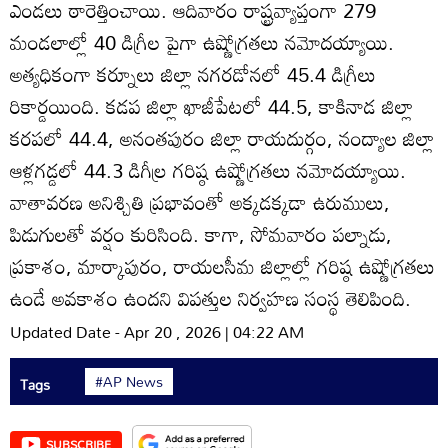
ఎండలు ఠారెత్తించాయి. ఆదివారం రాష్ట్రవ్యాప్తంగా 279
మండలాల్లో 40 డిగ్రీల పైగా ఉష్ణోగ్రతలు నమోదయ్యాయి.
అత్యధికంగా కర్నూలు జిల్లా నగరడోనలో 45.4 డిగ్రీలు
రికార్డయింది. కడప జిల్లా ఖాజీపేటలో 44.5, కాకినాడ జిల్లా
కరపలో 44.4, అనంతపురం జిల్లా రాయదుర్గం, నంద్యాల జిల్లా
ఆళ్లగడ్డలో 44.3 డిగీల్ర గరిష్ఠ ఉష్ణోగ్రతలు నమోదయ్యాయి.
వాతావరణ అనిశ్చితి ప్రభావంతో అక్కడక్కడా ఉరుములు,
పిడుగులతో వర్షం కురిసింది. కాగా, సోమవారం పల్నాడు,
ప్రకాశం, మార్కాపురం, రాయలసీమ జిల్లాల్లో గరిష్ఠ ఉష్ణోగ్రతలు
ఉండే అవకాశం ఉందని విపత్తుల నిర్వహణ సంస్థ తెలిపింది.
Updated Date - Apr 20 , 2026 | 04:22 AM
#AP News
Tags
SUBSCRIBE