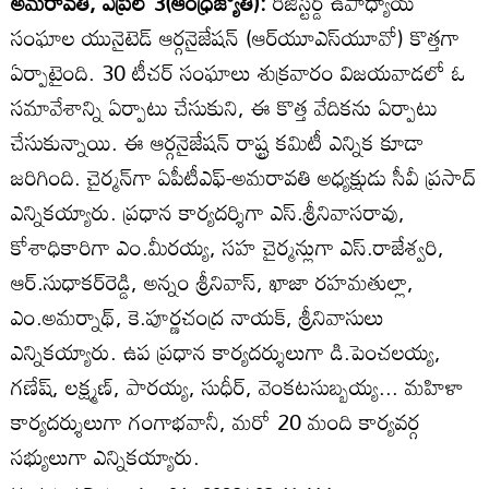
అమరావతి, ఏప్రిల్‌ 3(ఆంధ్రజ్యోతి):
రిజిస్టర్డ్‌ ఉపాధ్యాయ
సంఘాల యునైటెడ్‌ ఆర్గనైజేషన్‌ (ఆర్‌యూఎస్‌యూవో) కొత్తగా
ఏర్పాటైంది. 30 టీచర్‌ సంఘాలు శుక్రవారం విజయవాడలో ఓ
సమావేశాన్ని ఏర్పాటు చేసుకుని, ఈ కొత్త వేదికను ఏర్పాటు
చేసుకున్నాయి. ఈ ఆర్గనైజేషన్‌ రాష్ట్ర కమిటీ ఎన్నిక కూడా
జరిగింది. చైర్మన్‌గా ఏపీటీఎఫ్-అమరావతి అధ్యక్షుడు సీవీ ప్రసాద్‌
ఎన్నికయ్యారు. ప్రధాన కార్యదర్శిగా ఎస్‌.శ్రీనివాసరావు,
కోశాధికారిగా ఎం.మీరయ్య, సహ చైర్మన్లుగా ఎస్‌.రాజేశ్వరి,
ఆర్‌.సుధాకర్‌రెడ్డి, అన్నం శ్రీనివాస్‌, ఖాజా రహమతుల్లా,
ఎం.అమర్నాథ్‌, కె.పూర్ణచంద్ర నాయక్‌, శ్రీనివాసులు
ఎన్నికయ్యారు. ఉప ప్రధాన కార్యదర్శులుగా డి.పెంచలయ్య,
గణేష్‌, లక్ష్మణ్‌, పారయ్య, సుధీర్‌, వెంకటసుబ్బయ్య... మహిళా
కార్యదర్శులుగా గంగాభవానీ, మరో 20 మంది కార్యవర్గ
సభ్యులుగా ఎన్నికయ్యారు.