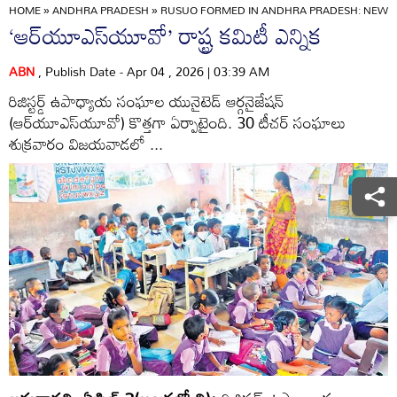
HOME
»
ANDHRA PRADESH
»
RUSUO FORMED IN ANDHRA PRADESH: NEW T
‘ఆర్‌యూఎస్‌యూవో’ రాష్ట్ర కమిటీ ఎన్నిక
ABN
, Publish Date - Apr 04 , 2026 | 03:39 AM
రిజిస్టర్డ్‌ ఉపాధ్యాయ సంఘాల యునైటెడ్‌ ఆర్గనైజేషన్‌
(ఆర్‌యూఎస్‌యూవో) కొత్తగా ఏర్పాటైంది. 30 టీచర్‌ సంఘాలు
శుక్రవారం విజయవాడలో ...