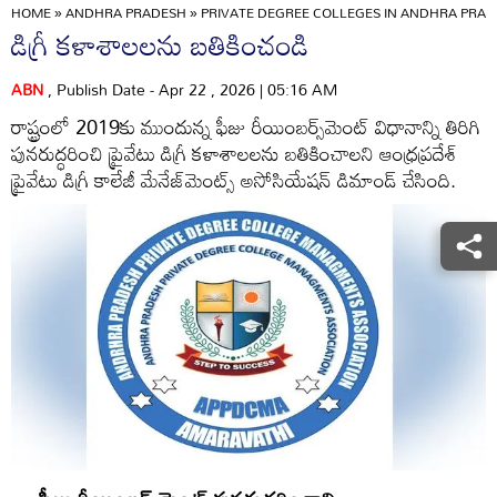
HOME
»
ANDHRA PRADESH
»
PRIVATE DEGREE COLLEGES IN ANDHRA PRA
డిగ్రీ కళాశాలలను బతికించండి
ABN
, Publish Date - Apr 22 , 2026 | 05:16 AM
రాష్ట్రంలో 2019కు ముందున్న ఫీజు రీయింబర్స్‌మెంట్‌ విధానాన్ని తిరిగి
పునరుద్ధరించి ప్రైవేటు డిగ్రీ కళాశాలలను బతికించాలని ఆంధ్రప్రదేశ్‌
ప్రైవేటు డిగ్రీ కాలేజీ మేనేజ్‌మెంట్స్‌ అసోసియేషన్‌ డిమాండ్‌ చేసింది.