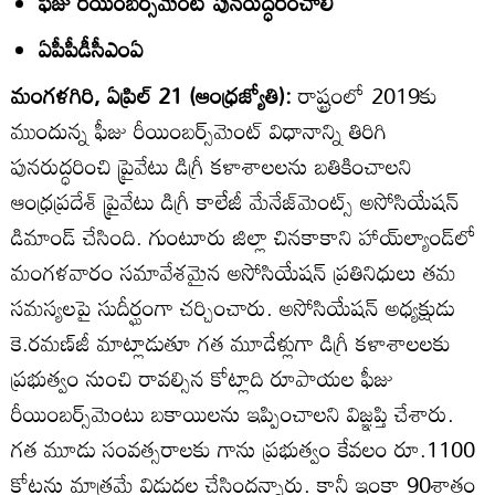
ఫీజు రీయింబర్స్‌మెంట్‌ పునరుద్ధరించాలి
ఏపీపీడీసీఎంఏ
మంగళగిరి, ఏప్రిల్‌ 21 (ఆంధ్రజ్యోతి):
రాష్ట్రంలో 2019కు
ముందున్న ఫీజు రీయింబర్స్‌మెంట్‌ విధానాన్ని తిరిగి
పునరుద్ధరించి ప్రైవేటు డిగ్రీ కళాశాలలను బతికించాలని
ఆంధ్రప్రదేశ్‌ ప్రైవేటు డిగ్రీ కాలేజీ మేనేజ్‌మెంట్స్‌ అసోసియేషన్‌
డిమాండ్‌ చేసింది. గుంటూరు జిల్లా చినకాకాని హాయ్‌ల్యాండ్‌లో
మంగళవారం సమావేశమైన అసోసియేషన్‌ ప్రతినిధులు తమ
సమస్యలపై సుదీర్ఘంగా చర్చించారు. అసోసియేషన్‌ అధ్యక్షుడు
కె.రమణ్‌జీ మాట్లాడుతూ గత మూడేళ్లుగా డిగ్రీ కళాశాలలకు
ప్రభుత్వం నుంచి రావల్సిన కోట్లాది రూపాయల ఫీజు
రీయింబర్స్‌మెంటు బకాయిలను ఇప్పించాలని విజ్ఞప్తి చేశారు.
గత మూడు సంవత్సరాలకు గాను ప్రభుత్వం కేవలం రూ.1100
కోట్లను మాత్రమే విడుదల చేసిందన్నారు. కానీ ఇంకా 90శాతం