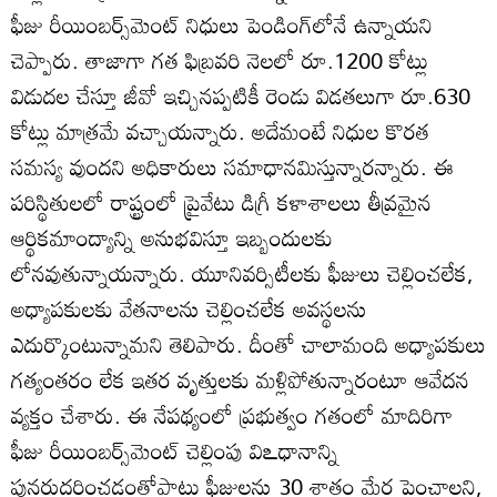
ఫీజు రీయింబర్స్‌మెంట్‌ నిధులు పెండింగ్‌లోనే ఉన్నాయని
చెప్పారు. తాజాగా గత ఫిబ్రవరి నెలలో రూ.1200 కోట్లు
విడుదల చేస్తూ జీవో ఇచ్చినప్పటికీ రెండు విడతలుగా రూ.630
కోట్లు మాత్రమే వచ్చాయన్నారు. అదేమంటే నిధుల కొరత
సమస్య వుందని అధికారులు సమాధానమిస్తున్నారన్నారు. ఈ
పరిస్థితులలో రాష్ట్రంలో ప్రైవేటు డిగ్రీ కళాశాలలు తీవ్రమైన
ఆర్థికమాంద్యాన్ని అనుభవిస్తూ ఇబ్బందులకు
లోనవుతున్నాయన్నారు. యూనివర్సిటీలకు ఫీజులు చెల్లించలేక,
అధ్యాపకులకు వేతనాలను చెల్లించలేక అవస్థలను
ఎదుర్కొంటున్నామని తెలిపారు. దీంతో చాలామంది అధ్యాపకులు
గత్యంతరం లేక ఇతర వృత్తులకు మళ్లిపోతున్నారంటూ ఆవేదన
వ్యక్తం చేశారు. ఈ నేపథ్యంలో ప్రభుత్వం గతంలో మాదిరిగా
ఫీజు రీయింబర్స్‌మెంట్‌ చెల్లింపు విఽధానాన్ని
పునరుద్ధరించడంతోపాటు ఫీజులను 30 శాతం మేర పెంచాలని,