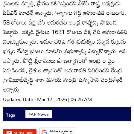
ప్రజలకు స్ఫూర్తి, ప్రేరణ కలిగిస్తుందని బీజేపీ రాష్ట్ర అధ్యక్షుడు
పీవీఎన్‌ మాధవ్‌ అన్నారు. ‘త్యాగాల గడ్డ అమరావతి రాజధాని.
58 రోజులు దీక్ష చేసి అమరజీవి ఆంధ్ర రాష్ట్రాన్ని సాధించి
పెట్టారు. ఇక్కడి రైతులు 1631 రోజులు దీక్ష చేసి అమరావతిని
నిలబెట్టుకున్నారు. అమరావతిపై గత ప్రభుత్వం పన్నిన కుట్రను
భగ్నం చేస్తూ ప్రజలు కూటమి ప్రభుత్వాన్ని ఎన్నుకొన్నారు’ అని
చెప్పారు. పొట్టి శ్రీరాములు ప్రాణత్యాగంతో ఆంధ్ర రాష్ట్రం
ఏర్పడిందని, రైతుల త్యాగంతో అమరావతి నిలిచిందని కేంద్ర
గ్రామీణాభివృద్ధి శాఖ సహాయ మంత్రి పెమ్మసాని చంద్రశేఖర్‌
అన్నారు.
Updated Date - Mar 17 , 2026 | 06:25 AM
#AP News
Tags
SUBSCRIBE