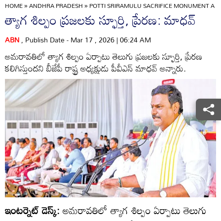
HOME
»
ANDHRA PRADESH
»
POTTI SRIRAMULU SACRIFICE MONUMENT A S
త్యాగ శిల్పం ప్రజలకు స్ఫూర్తి, ప్రేరణ: మాధవ్‌
ABN
, Publish Date - Mar 17 , 2026 | 06:24 AM
అమరావతిలో త్యాగ శిల్పం ఏర్పాటు తెలుగు ప్రజలకు స్ఫూర్తి, ప్రేరణ
కలిగిస్తుందని బీజేపీ రాష్ట్ర అధ్యక్షుడు పీవీఎన్‌ మాధవ్‌ అన్నారు.
ఇంటర్నెట్ డెస్క్:
అమరావతిలో త్యాగ శిల్పం ఏర్పాటు తెలుగు