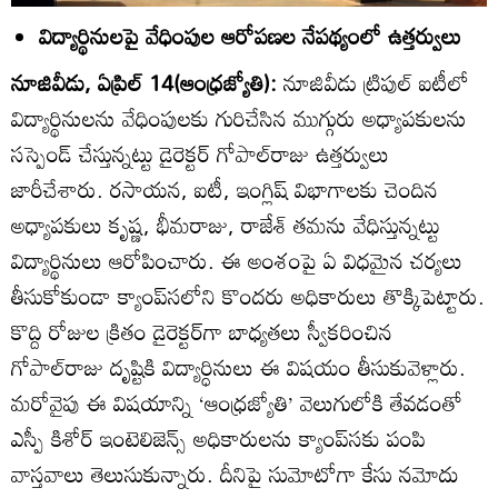
విద్యార్థినులపై వేధింపుల ఆరోపణల నేపథ్యంలో ఉత్తర్వులు
నూజివీడు, ఏప్రిల్‌ 14(ఆంధ్రజ్యోతి):
నూజివీడు ట్రిపుల్‌ ఐటీలో
విద్యార్థినులను వేధింపులకు గురిచేసిన ముగ్గురు అధ్యాపకులను
సస్పెండ్‌ చేస్తున్నట్టు డైరెక్టర్‌ గోపాల్‌రాజు ఉత్తర్వులు
జారీచేశారు. రసాయన, ఐటీ, ఇంగ్లిష్‌ విభాగాలకు చెందిన
అధ్యాపకులు కృష్ణ, భీమరాజు, రాజేశ్‌ తమను వేధిస్తున్నట్టు
విద్యార్థినులు ఆరోపించారు. ఈ అంశంపై ఏ విధమైన చర్యలు
తీసుకోకుండా క్యాంప్‌సలోని కొందరు అధికారులు తొక్కిపెట్టారు.
కొద్ది రోజుల క్రితం డైరెక్టర్‌గా బాధ్యతలు స్వీకరించిన
గోపాల్‌రాజు దృష్టికి విద్యార్ధినులు ఈ విషయం తీసుకువెళ్లారు.
మరోవైపు ఈ విషయాన్ని ‘ఆంధ్రజ్యోతి’ వెలుగులోకి తేవడంతో
ఎస్పీ కిశోర్‌ ఇంటెలిజెన్స్‌ అధికారులను క్యాంప్‌సకు పంపి
వాస్తవాలు తెలుసుకున్నారు. దీనిపై సుమోటోగా కేసు నమోదు