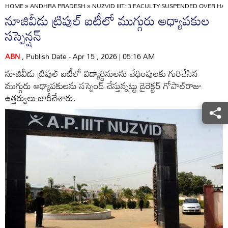
HOME
»
ANDHRA PRADESH
»
NUZVID IIIT: 3 FACULTY SUSPENDED OVER 
నూజివీడు ట్రిపుల్‌ ఐటీలో ముగ్గురు అధ్యాపకుల
సస్పెన్షన్‌
ABN
, Publish Date - Apr 15 , 2026 | 05:16 AM
నూజివీడు ట్రిపుల్‌ ఐటీలో విద్యార్థినులను వేధింపులకు గురిచేసిన
ముగ్గురు అధ్యాపకులను సస్పెండ్‌ చేస్తున్నట్టు డైరెక్టర్‌ గోపాల్‌రాజు
ఉత్తర్వులు జారీచేశారు.