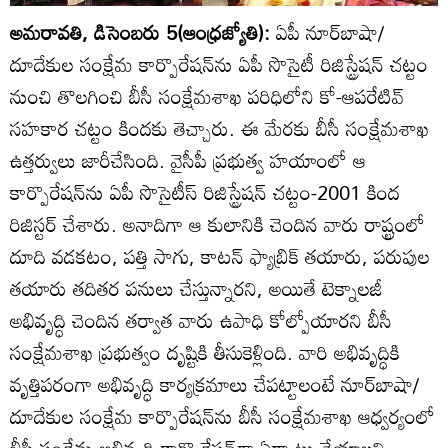
అమరావతి, డిసెంబరు 5(ఆంధ్రజ్యోతి):
ఏపీ నూర్‌బాషా/
దూదేకుల సంక్షేమ కార్పొరేషన్‌ను ఏపీ సొసైటీ రిజిస్ట్రేషన్‌ చట్టం
నుంచి తొలగించి బీసీ సంక్షేమశాఖ పరిధిలోని కో-ఆపరేటివ్‌
సహకార చట్టం కిందకు తెచ్చారు. ఈ మేరకు బీసీ సంక్షేమశాఖ
ఉత్తర్వులు జారీచేసింది. వైసీపీ ప్రభుత్వ హయాంలో ఆ
కార్పొరేషన్‌ను ఏపీ సొసైటీస్‌ రిజిస్ట్రేషన్‌ చట్టం-2001 కింద
రిజిస్టర్‌ చేశారు. అనాదిగా ఆ కులానికి చెందిన వారు రాష్ట్రంలో
దూది వడకటం, పత్తి సాగు, కాటన్‌ ఫ్యాబ్రిక్‌ తయారు, పరుపుల
తయారు తదితర పనులు చేస్తున్నారని, అయితే టెక్నాలజీ
అభివృద్ధి చెందిన తర్వాత వారు ఉపాధి కోల్పోయారని బీసీ
సంక్షేమశాఖ ప్రభుత్వం దృష్టికి తీసుకెళ్లింది. వారి అభివృద్ధికి
వృత్తిపరంగా అభివృద్ధి కార్యక్రమాలు చేపట్టాలంటే నూర్‌బాషా/
దూదేకుల సంక్షేమ కార్పొరేషన్‌ను బీసీ సంక్షేమశాఖ ఆధ్వర్యంలో