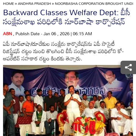
HOME
»
ANDHRA PRADESH
»
NOORBASHA CORPORATION BROUGHT UNDER
Backward Classes Welfare Dept: బీసీ
సంక్షేమశాఖ పరిధిలోకి నూర్‌బాషా కార్పొరేషన్‌
ABN
, Publish Date - Jan 06 , 2026 | 06:15 AM
ఏపీ నూర్‌బాషా/దూదేకుల సంక్షేమ కార్పొరేషన్‌ను ఏపీ సొసైటీ
రిజిస్ట్రేషన్‌ చట్టం నుంచి తొలగించి బీసీ సంక్షేమశాఖ పరిధిలోని కో-
ఆపరేటివ్‌ సహకార చట్టం కిందకు తెచ్చారు.