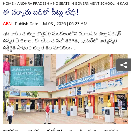
HOME
»
ANDHRA PRADESH
»
NO SEATS IN GOVERNMENT SCHOOL IN KAKIN
ఈ సర్కారు బడిలో సీట్లు లేవు!
ABN
, Publish Date - Jul 03 , 2026 | 06:23 AM
ఇది కాకినాడ జిల్లా కొత్తపల్లి మండలంలోని మూలపేట జిల్లా పరిషత్‌
ఉన్నత పాఠశాల. ఈ యేడాది పదో తరగతి, ఇంటర్‌లో అత్యున్నత
ఉత్తీర్ణత సాధించి జిల్లాకే తల మానికంగా..