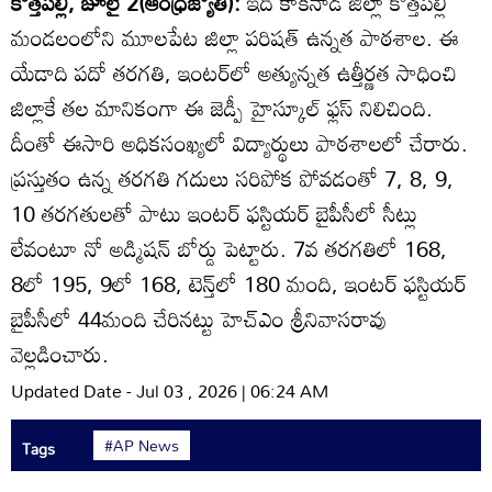
కొత్తపల్లి, జూలై 2(ఆంధ్రజ్యోతి):
ఇది కాకినాడ జిల్లా కొత్తపల్లి
మండలంలోని మూలపేట జిల్లా పరిషత్‌ ఉన్నత పాఠశాల. ఈ
యేడాది పదో తరగతి, ఇంటర్‌లో అత్యున్నత ఉత్తీర్ణత సాధించి
జిల్లాకే తల మానికంగా ఈ జెడ్పీ హైస్కూల్‌ ఫ్లస్‌ నిలిచింది.
దీంతో ఈసారి అధికసంఖ్యలో విద్యార్థులు పాఠశాలలో చేరారు.
ప్రస్తుతం ఉన్న తరగతి గదులు సరిపోక పోవడంతో 7, 8, 9,
10 తరగతులతో పాటు ఇంటర్‌ ఫస్టియర్‌ బైపీసీలో సీట్లు
లేవంటూ నో అడ్మిషన్‌ బోర్డు పెట్టారు. 7వ తరగతిలో 168,
8లో 195, 9లో 168, టెన్త్‌లో 180 మంది, ఇంటర్‌ ఫస్టియర్‌
బైపీసీలో 44మంది చేరినట్టు హెచ్‌ఎం శ్రీనివాసరావు
వెల్లడించారు.
Updated Date - Jul 03 , 2026 | 06:24 AM
#AP News
Tags