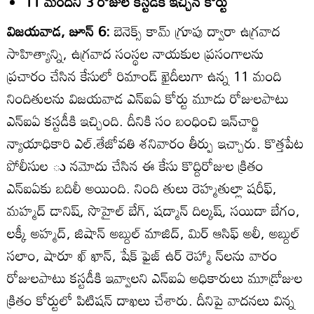
11 మందిని 3 రోజుల కస్టడీకి ఇచ్చిన కోర్టు
విజయవాడ, జూన్‌ 6:
బెనెక్స్‌ కామ్‌ గ్రూపు ద్వారా ఉగ్రవాద
సాహిత్యాన్ని, ఉగ్రవాద సంస్థల నాయకుల ప్రసంగాలను
ప్రచారం చేసిన కేసులో రిమాండ్‌ ఖైదీలుగా ఉన్న 11 మంది
నిందితులను విజయవాడ ఎన్‌ఐఏ కోర్టు మూడు రోజులపాటు
ఎన్‌ఐఏ కస్టడీకి ఇచ్చింది. దీనికి సం బంధించి ఇన్‌చార్జి
న్యాయాధికారి ఎల్‌.తేజోవతి శనివారం తీర్పు ఇచ్చారు. కొత్తపేట
పోలీసుల ు నమోదు చేసిన ఈ కేసు కొద్దిరోజుల క్రితం
ఎన్‌ఐఏకు బదిలీ అయింది. నింది తులు రెహ్మతుల్లా షరీఫ్‌,
మహ్మద్‌ డానిష్‌, సొహైల్‌ బేగ్‌, షద్మాన్‌ దిల్కష్‌, సయిదా బేగం,
లక్కీ అహ్మద్‌, జిషాన్‌ అబ్దుల్‌ మాజిద్‌, మిర్‌ ఆసిఫ్‌ అలీ, అబ్దుల్‌
సలాం, షారూ ఖ్‌ ఖాన్‌, షేక్‌ ఫైజ్‌ ఉర్‌ రెహ్మా న్‌లను వారం
రోజులపాటు కస్టడీకి ఇవ్వాలని ఎన్‌ఐఏ అధికారులు మూడ్రోజుల
క్రితం కోర్టులో పిటిషన్‌ దాఖలు చేశారు. దీనిపై వాదనలు విన్న