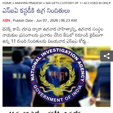
HOME
»
ANDHRA PRADESH
»
NIA GETS CUSTODY OF 11 ACCUSED IN ONLI
ఎన్‌ఐఏ కస్టడీకి ఉగ్ర నిందితులు
ABN
, Publish Date - Jun 07 , 2026 | 06:23 AM
బెనెక్స్‌ కామ్‌ గ్రూపు ద్వారా ఉగ్రవాద సాహిత్యాన్ని, ఉగ్రవాద సంస్థల
నాయకుల ప్రసంగాలను ప్రచారం చేసిన కేసులో రిమాండ్‌ ఖైదీలుగా
ఉన్న 11 మంది నిందితులను విజయవాడ ఎన్‌ఐఏ కోర్టు..