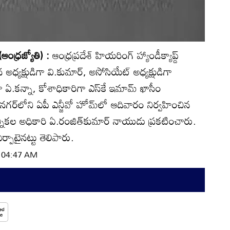
ంధ్రజ్యోతి) :
ఆంధ్రప్రదేశ్‌ హియరింగ్‌ హ్యాండీక్యాప్డ్‌
్యక్షుడిగా వి.కుమార్‌, అసోసియేట్‌ అధ్యక్షుడిగా
శిగా ఏ.కన్నా, కోశాధికారిగా ఎస్‌కే ఇమామ్‌ ఖాసీం
గర్‌లోని ఏపీ ఎన్జీవో హోమ్‌లో ఆదివారం నిర్వహించిన
నికల అధికారి ఏ.రంజిత్‌కుమార్‌ నాయుడు ప్రకటించారు.
్పాటైనట్టు తెలిపారు.
| 04:47 AM