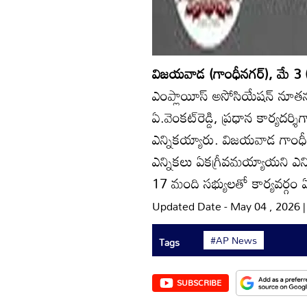
విజయవాడ (గాంధీనగర్‌), మే 3 (ఆ
ఎంప్లాయీస్‌ అసోసియేషన్‌ నూతన అధ
ఏ.వెంకట్‌రెడ్డి, ప్రధాన కార్యదర్
ఎన్నికయ్యారు. విజయవాడ గాంధీన
ఎన్నికలు ఏకగ్రీవమయ్యాయని ఎన్
17 మంది సభ్యులతో కార్యవర్గం ఏర
Updated Date - May 04 , 2026 
#AP News
Tags
SUBSCRIBE