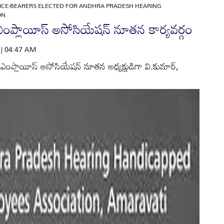
ICE-BEARERS ELECTED FOR ANDHRA PRADESH HEARING
ON
్‌ ఎంప్లాయీస్‌ అసోసియేషన్‌ నూతన కార్యవర్గం
6 | 04:47 AM
్డ్‌ ఎంప్లాయీస్‌ అసోసియేషన్‌ నూతన అధ్యక్షుడిగా వి.కుమార్‌,