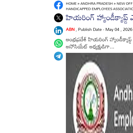
HOME
»
ANDHRA PRADESH
»
NEW OFF
HANDICAPPED EMPLOYEES ASSOCIATI
హియరింగ్‌ హ్యాండీక్యాప్డ
ABN
, Publish Date - May 04 , 202
ఆంధ్రప్రదేశ్‌ హియరింగ్‌ హ్యాండీక్యాప
అసోసియేట్‌ అధ్యక్షుడిగా...