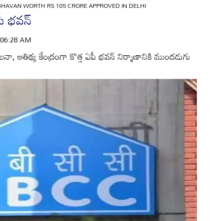
BHAVAN WORTH RS 105 CRORE APPROVED IN DELHI
ీ భవన్‌
 | 06:28 AM
ిపాలనా, ఆతిథ్య కేంద్రంగా కొత్త ఏపీ భవన్‌ నిర్మాణానికి ముందడుగు