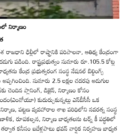
ణంలో నిర్మాణం
ంత
ేశ రాజధాని ఢిల్లీలో రాష్ట్రానికి పరిపాలనా, ఆతిథ్య కేంద్రంగా
ందడుగు పడింది. రాష్ట్రప్రభుత్వం సుమారు రూ.105.5 కోట్ల
యతను కేంద్ర ప్రభుత్వరంగ సంస్థ నేషనల్‌ బిల్డింగ్స్‌
‌బీసీసీ)కు అప్పగించింది. సుమారు 2.5 లక్షల చదరపు అడుగుల
న్‌కు చెందిన ప్లానింగ్‌, డిజైన్‌, నిర్మాణం కోసం
పందం(ఎంవోయూ) కుదుర్చుకున్నట్లు ఎన్‌బీసీసీ ఒక
హనిర్మాణ, పట్టణ వ్యవహారాల శాఖ పరిధిలోని నవరత్న సంస్థ
్రణాళిక, రూపకల్పన, నిర్మాణ బాధ్యతలను టర్న్‌ కీ పద్ధతిలో
 తర్వాత కనీసం ఐదేళ్లపాటు భవన్‌ వార్షిక నిర్వహణ బాధ్యత