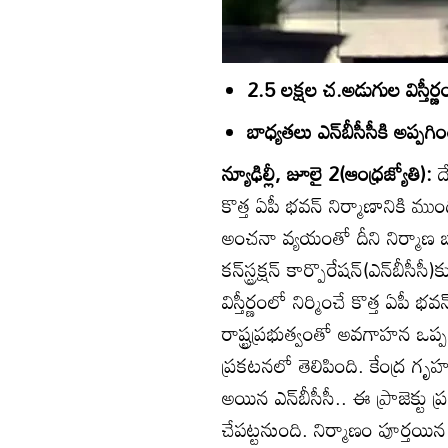
2.5 లక్షల చ.అడుగుల విస్తీర్
బాధ్యతలు ఎన్‌బీసీసీకి అప్పగి
న్యూఢిల్లీ, జూలై 2(ఆంధ్రజ్యోతి):
ద
కొత్త ఏపీ భవన్‌ నిర్మాణానికి ము
అంచనా వ్యయంతో దీని నిర్మాణ బాధ్
కన్‌స్ట్రక్షన్‌ కార్పొరేషన్‌(ఎన్
విస్తీర్ణంలో నిర్మించే కొత్త ఏపీ భవ
రాష్ట్రప్రభుత్వంతో అవగాహన ఒప్
ప్రకటనలో తెలిపింది. కేంద్ర గృ
అయిన ఎన్‌బీసీసీ.. ఈ ప్రాజెక్టు ప
చేపట్టనుంది. నిర్మాణం పూర్తయిన