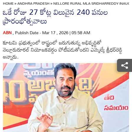
HOME
»
ANDHRA PRADESH
»
NELLORE RURAL MLA SRIDHARREDDY INAUG
ఒకే రోజు 27 కోట్ల విలువైన 240 పనుల
ప్రారంభోత్సవాలు
ABN
, Publish Date - Mar 17 , 2026 | 05:58 AM
కూటమి ప్రభుత్వంలో రాష్ట్రంలో జరుగుతున్న అభివృద్ధితో
నెల్లూరురూరల్‌ నియోజకవర్గం పోటీపడుతోందని ఎమ్మెల్యే శ్రీధర్‌రెడ్డి
అన్నారు.