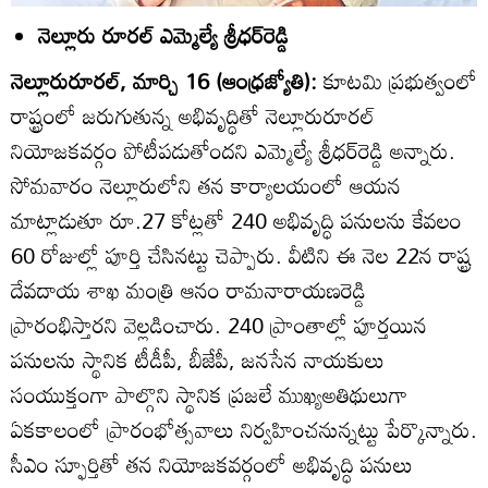
నెల్లూరు రూరల్‌ ఎమ్మెల్యే శ్రీధర్‌రెడ్డి
నెల్లూరురూరల్‌, మార్చి 16 (ఆంధ్రజ్యోతి):
కూటమి ప్రభుత్వంలో
రాష్ట్రంలో జరుగుతున్న అభివృద్ధితో నెల్లూరురూరల్‌
నియోజకవర్గం పోటీపడుతోందని ఎమ్మెల్యే శ్రీధర్‌రెడ్డి అన్నారు.
సోమవారం నెల్లూరులోని తన కార్యాలయంలో ఆయన
మాట్లాడుతూ రూ.27 కోట్లతో 240 అభివృద్ధి పనులను కేవలం
60 రోజుల్లో పూర్తి చేసినట్టు చెప్పారు. వీటిని ఈ నెల 22న రాష్ట్ర
దేవదాయ శాఖ మంత్రి ఆనం రామనారాయణరెడ్డి
ప్రారంభిస్తారని వెల్లడించారు. 240 ప్రాంతాల్లో పూర్తయిన
పనులను స్థానిక టీడీపీ, బీజేపీ, జనసేన నాయకులు
సంయుక్తంగా పాల్గొని స్థానిక ప్రజలే ముఖ్యఅతిథులుగా
ఏకకాలంలో ప్రారంభోత్సవాలు నిర్వహించనున్నట్టు పేర్కొన్నారు.
సీఎం స్ఫూర్తితో తన నియోజకవర్గంలో అభివృద్ధి పనులు