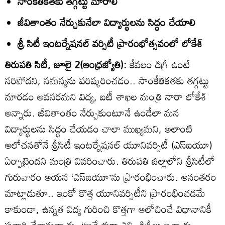
సాంకేతికతకు తగ్గట్టు మారాలి
జీవితాంతం నేర్చుకునేలా విద్యార్థులను సిద్ధం చేయాలి
శ్రీ సిటీ ఇంటర్నేషనల్‌ వర్సిటీ ప్రారంభోత్సవంలో లోకేశ్‌
తిరుపతి సిటీ, జూలై 2(ఆంధ్రజ్యోతి):
కేవలం డిగ్రీ ఉంటే
సరిపోదని, సమస్యను పరిష్కరించడం.. సాంకేతికతకు తగ్గట్టు
మారడం అవసరమని విద్య, ఐటీ శాఖల మంత్రి నారా లోకేశ్‌
అన్నారు. జీవితాంతం నేర్చుకుంటూనే ఉండేలా మన
విద్యార్థులను సిద్ధం చేయడం చాలా ముఖ్యమని, అలాంటి
ఆలోచనతోనే శ్రీసిటీ ఇంటర్నేషనల్‌ యూనివర్సిటీ (ఎస్‌ఐయూ)
ఏర్పాటైందని మంత్రి వివరించారు. తిరుపతి జిల్లాలోని శ్రీసిటీలో
గురువారం ఆయన ‘ఎస్‌ఐయూ’ను ప్రారంభించారు. అనంతరం
మాట్లాడుతూ.. ఇంకో కొత్త యూనివర్సిటీని ప్రారంభించడమే
కాకుండా, ఉన్నత విద్య గురించి కొత్తగా ఆలోచించే విధానానికీ