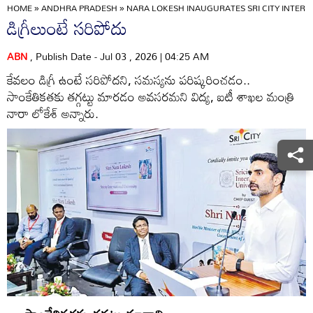
HOME
»
ANDHRA PRADESH
»
NARA LOKESH INAUGURATES SRI CITY INTERN
డిగ్రీలుంటే సరిపోదు
ABN
, Publish Date - Jul 03 , 2026 | 04:25 AM
కేవలం డిగ్రీ ఉంటే సరిపోదని, సమస్యను పరిష్కరించడం..
సాంకేతికతకు తగ్గట్టు మారడం అవసరమని విద్య, ఐటీ శాఖల మంత్రి
నారా లోకేశ్‌ అన్నారు.