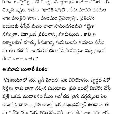
కూడా అవ్వొచ్చు. ఐటీ కన్నా.. విద్యాశాఖ మంత్రిగా విధులే నాకు
ఎక్కువ ఇష్టం. అదే నా ‘భారత్‌ హ్యాట్‌’. నేను మానవ వనరుల
శాఖ మంత్రిని కూడా. మనుషుల నైపుణ్యాన్ని, ప్రతిభను
బయటకు తీస్తేనే మనం చాలా సాధించగలమని గట్టిగా
నమ్ముతా. టెక్నాలజీ ప్రపంచాన్ని మారుస్తుంది.. కానీ ఆ
టెక్నాలజీతో మార్పు తీసుకొచ్చే మనుషులను తయారు చేసేది
మాత్రం చదువే. అందుకే మనం చేసే ఏ పనికైనా విద్య ప్రధాన
కేంద్రంగా ఉండాలి.’’
ఆ మూడు అంశాలే కీలకం
‘‘ఎస్‌ఐయూలో వర్క్‌ స్టడీ మోడల్‌, ఏఐ వినియోగం, స్టార్టప్‌ ఎకో
సిస్టమ్‌ నాకు బాగా నచ్చిన విషయాలు. ప్రతి ఇంట్లో బిజినెస్‌ చేసే
వ్యక్తి ఒకరు ఉండాలనేది సీఎం ఆలోచన. రైతు దగ్గర్నుంచి ఏఐ
ఇంజనీర్ల దాకా... ప్రతి ఇంట్లో ఒక ఎంట్రప్రెన్యూర్‌ ఉండాలి. ఈ
మోడల్‌ను ముందుకు తీసుకెళ్లడానికి మాకు శ్రీనిరాజు సహకారం