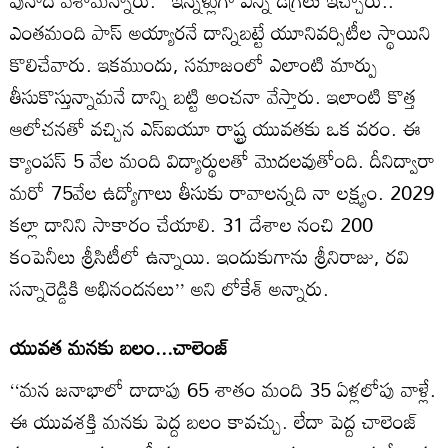
పునాది వేశామన్నారు. ‘‘ఇన్నేళ్లుగా ఎన్ని డిగ్రీలు ఇచ్చారు..
ఎంతమంది పాస్‌ అయ్యారనే దాన్నిబట్టే యూనివర్సిటీల స్థాయిని
కొలిచేవారు. ఇకముందు, సమాజంలో ఎలాంటి మార్పు
తీసుకొస్తున్నామనే దాన్ని బట్టి అంచనా వేస్తారు. ఇలాంటి కొత్త
ఆలోచనతో వచ్చిన ఎస్‌ఐయూ రాష్ట్ర యువతకు ఒక వరం. ఈ
క్యాంపస్‌ 5 వేల మంది విద్యార్థులతో మొదలవుతోంది. దీనిద్వారా
మరో 75వేల ఉద్యోగాలు తీసుకు రావాలన్నది నా లక్ష్యం. 2029
కల్లా దానిని సాకారం చేయాలి. 31 దేశాల నంచి 200
కంపెనీలు శ్రీసిటీలో ఉన్నాయి. ఇందుకుగాను శ్రీనిరాజు, రవి
సన్నారెడ్డికి అభినందనలు’’ అని లోకేశ్‌ అన్నారు.
యువత మనకు బలం...చాలెంజ్‌
‘‘మన జనాభాలో దాదాపు 65 శాతం మంది 35 ఏళ్లలోపు వాళ్లే.
ఈ యువశక్తి మనకు పెద్ద బలం కావచ్చు. లేదా పెద్ద చాలెంజ్‌