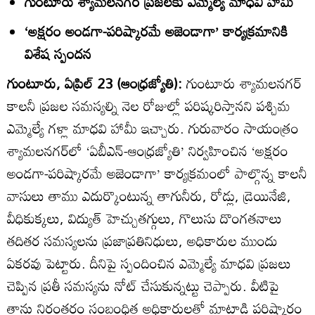
గుంటూరు శ్యామలనగర్‌ ప్రజలకు ఎమ్మెల్యే మాధవి హామీ
‘అక్షరం అండగా-పరిష్కారమే అజెండాగా’ కార్యక్రమానికి
విశేష స్పందన
గుంటూరు, ఏప్రిల్‌ 23 (ఆంధ్రజ్యోతి):
గుంటూరు శ్యామలనగర్‌
కాలనీ ప్రజల సమస్యల్ని నెల రోజుల్లో పరిష్కరిస్తానని పశ్చిమ
ఎమ్మెల్యే గళ్లా మాధవి హామీ ఇచ్చారు. గురువారం సాయంత్రం
శ్యామలనగర్‌లో ‘ఏబీఎన్‌-ఆంధ్రజ్యోతి’ నిర్వహించిన ‘అక్షరం
అండగా-పరిష్కారమే అజెండాగా’ కార్యక్రమంలో పాల్గొన్న కాలనీ
వాసులు తాము ఎదుర్కొంటున్న తాగునీరు, రోడ్లు, డ్రెయినేజి,
వీధికుక్కలు, విద్యుత్‌ హెచ్చుతగ్గులు, గొలుసు దొంగతనాలు
తదితర సమస్యలను ప్రజాప్రతినిధులు, అధికారుల ముందు
ఏకరవు పెట్టారు. దీనిపై స్పందించిన ఎమ్మెల్యే మాధవి ప్రజలు
చెప్పిన ప్రతీ సమస్యను నోట్‌ చేసుకున్నట్టు చెప్పారు. వీటిపై
తాను నిరంతరం సంబంధిత అధికారులతో మాట్లాడి పరిష్కారం