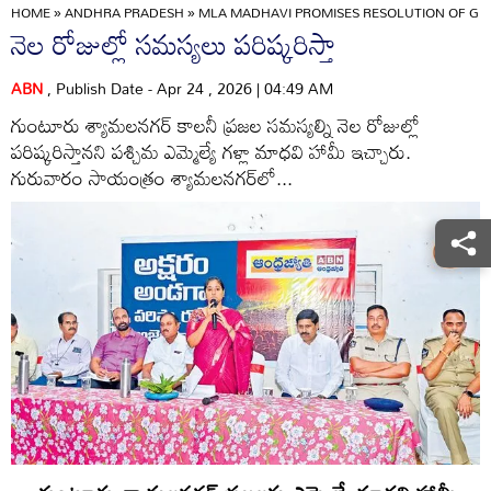
HOME
»
ANDHRA PRADESH
»
MLA MADHAVI PROMISES RESOLUTION OF G
నెల రోజుల్లో సమస్యలు పరిష్కరిస్తా
ABN
, Publish Date - Apr 24 , 2026 | 04:49 AM
గుంటూరు శ్యామలనగర్‌ కాలనీ ప్రజల సమస్యల్ని నెల రోజుల్లో
పరిష్కరిస్తానని పశ్చిమ ఎమ్మెల్యే గళ్లా మాధవి హామీ ఇచ్చారు.
గురువారం సాయంత్రం శ్యామలనగర్‌లో...