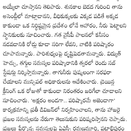
అయ్యేలా చూస్తానని తెలిపారు. శునకాల బెడద గురించి తాను
అసెంబ్లీలో మాట్లాడానని, వీధికుక్కలకు ఎక్కడ పడితే అక్కడ
కాకుండా ఒక నిర్ధిష్టమైన ప్రదేశం లోనే ఆహారం, నీరు పెట్టాలని
స్థానికులకు సూచించారు. గత వైసీపీ పాలనలో కనీసం
నడవడానికి రోడ్లు కూడా సరిగా లేవని, వాటికి పరిష్కారం
చూపామన్నారు. పారిశుధ్యంపై దృష్టిపెడతామన్నారు. విద్యుత్‌
హెచ్చు, తగ్గుల సమస్యల పరిష్కారానికి త్వరలో రెండు సబ్‌
స్టేషన్లు నిర్మిస్తామన్నారు. తాగునీరు పుష్కలంగా సరఫరా
చేయాలని మున్సిపల్‌ అధికారులను ఆదేశించారు. డ్రెయిన్ల
క్లీనింగ్‌ ఒక రోజుతో కాకుండా నిరంతరం జరిగేలా చూడాలని
సూచించారు. ‘అక్షరం అండగా.. పరిష్కారమే అజెండాగా’
కార్యక్రమాన్ని ప్రతీ డివిజన్‌లో నిర్వహించాలని, తాను హాజరై
ప్రజల సమస్యలను నేరుగా తెలుసుకుని పరిష్కరిస్తానని చెప్పారు.
ప్రజలు పేర్కొన్న సమస్యలపై ఏఎస్పీ రమణమూర్తి, పట్టాభిపురం