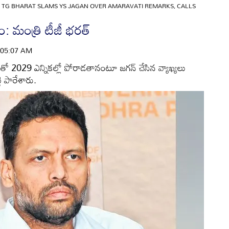
R TG BHARAT SLAMS YS JAGAN OVER AMARAVATI REMARKS, CALLS
ం: మంత్రి టీజీ భరత్‌
 | 05:07 AM
దంతో 2029 ఎన్నికల్లో పోరాడతానంటూ జగన్‌ చేసిన వ్యాఖ్యలు
ి పారేశారు.