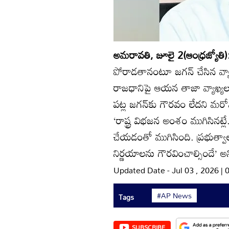
అమరావతి, జూలై 2(ఆంధ్రజ్యోతి
పోరాడతానంటూ జగన్‌ చేసిన వ్యాఖ
రాజధానిపై ఆయన తాజా వ్యాఖ్యలతో
పట్ల జగన్‌కు గౌరవం లేదని మరో
‘రాష్ట్ర విభజన అంశం ముగిసినట
చేయడంతో ముగిసింది. ప్రభుత్వాలు
నిర్ణయాలను గౌరవించాల్సిందే’ అని
Updated Date - Jul 03 , 2026 |
#AP News
Tags
SUBSCRIBE