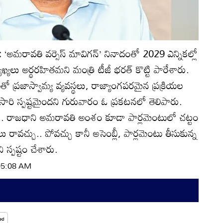
):
‘అమరావతి వర్సెస్‌ మావిగన్‌’ నినాదంతో 2029 ఎన్నికల్లో
్యలు అర్థరహితమని మంత్రి టీజీ భరత్‌ కొట్టి పారేశారు.
 ప్రజాస్వామ్య వ్యవస్థలు, రాజ్యాంగపరమైన ప్రక్రియల
సారి స్పష్టమైందని గురువారం ఓ ప్రకటనలో తెలిపారు.
్లే.. రాజధాని అమరావతి అంశం కూడా పార్లమెంటులో చట్టం
 రావచ్చు.. పోవచ్చు కానీ అసెంబ్లీ, పార్లమెంటు తీసుకున్న
 స్పష్టం చేశారు.
 05:08 AM