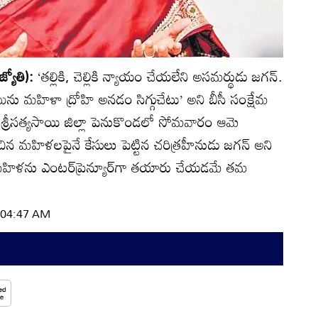
్యోతి):
‘తల్లికి, చెల్లికి న్యాయం చేయలేని అసమర్థుడు జగన్‌.
బును మహిళా ద్రోహి అనడం సిగ్గుచేటు’ అని బీసీ సంక్షేమ
 శ్రీసత్యసాయి జిల్లా పెనుకొండలో సోమవారం ఆమె
ంచిన మహిళలపైనే కేసులు పెట్టిన చరిత్రహీనుడు జగన్‌ అని
క మహిళను ఎంటర్‌ప్రెన్యూర్‌గా తయారు చేయడమే తమ
| 04:47 AM