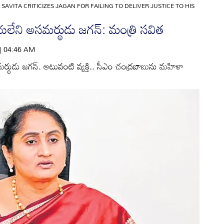
 SAVITA CRITICIZES JAGAN FOR FAILING TO DELIVER JUSTICE TO HIS
 చేయలేని అసమర్థుడు జగన్‌: మంత్రి సవిత
 | 04:46 AM
అసమర్థుడు జగన్‌. అటువంటి వ్యక్తి.. సీఎం చంద్రబాబును మహిళా