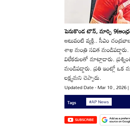
పెనుకొండ టౌన్‌, మార్చి 9(ఆంధ్రజ
అటువంటి వ్యక్తి.. సీఎం చంద్రబా
శాఖ మంత్రి సవిత మండిపడ్డారు.
విలేకరులతో మాట్లాడారు. ప్రశ్ని
మండిపడ్డారు. ప్రతి ఇంట్లో ఒ
లక్ష్యమని చెప్పారు.
Updated Date - Mar 10 , 2026 
#AP News
Tags
SUBSCRIBE