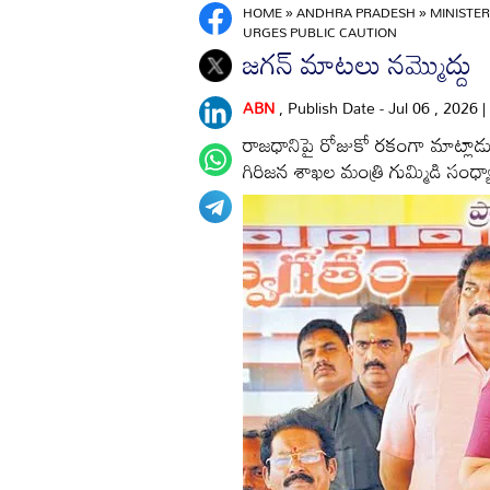
HOME
»
ANDHRA PRADESH
»
MINISTER
URGES PUBLIC CAUTION
జగన్‌ మాటలు నమ్మొద్దు
ABN
, Publish Date - Jul 06 , 2026
రాజధానిపై రోజుకో రకంగా మాట్లాడుతు
గిరిజన శాఖల మంత్రి గుమ్మిడి సంధ్య