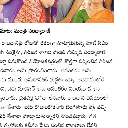
మాట: మంత్రి సంధ్యారాణి
:
రాజధానిపై రోజుకో రకంగా మాట్లాడుతున్న మాజీ సీఎం
శిశు సంక్షేమ, గిరిజన శాఖల మంత్రి గుమ్మిడి సంధ్యారాణి
ల్లా వినుకొండ నియోజకవర్గంలో కొత్తగా నిర్మించిన గిరిజన
ి ఆదివారం ఆమె ప్రారంభించారు. అనంతరం ఆమె
కలకు ముందు అమరావతికి మద్దతు ఇచ్చి, అధికారంలోకి
 అని, నేడు మావిగన్‌ అని, అనంతరం విజయవాడ అని
్శించారు. ప్రతిపక్ష హోదా లేనివారు రాజధాని విషయంలో
్దేవా చేశారు. ఐదు రోజులకొకసారి బెంగళూరు వెళ్లి వచ్చి
గురి చేశాలా మాట్లాడుతున్నారని మండిపడ్డారు. గత
తి గృహాలకు కనీసం ప్లేట్లు పంచిన దాఖలాలు లేవని