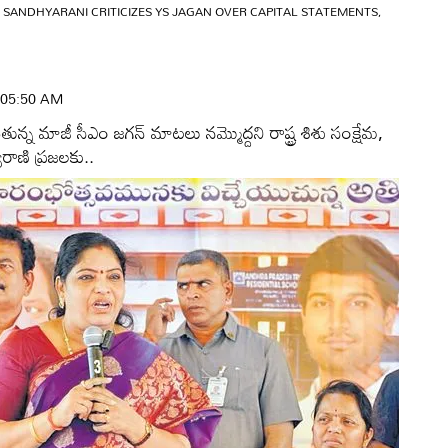
 SANDHYARANI CRITICIZES YS JAGAN OVER CAPITAL STATEMENTS,
 | 05:50 AM
న్న మాజీ సీఎం జగన్‌ మాటలు నమ్మొద్దని రాష్ట్ర శిశు సంక్షేమ,
ారాణి ప్రజలకు..