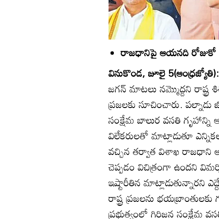
రాజధానిపై ఆయనది రోజుకో 
వినుకొండ, జూలై 5(ఆంధ్రజ్యోతి)
జగన్‌ మాటలు నమ్మొద్దని రాష్ట్ర 
ప్రజలకు సూచించారు. పల్నాడు జి
సంక్షేమ బాలుర వసతి గృహాన్న
విలేకరులతో మాట్లాడుతూ ఎన్ని
వచ్చిన తర్వాత విశాఖ రాజధాని
చెప్పడం విచిత్రంగా ఉందని విమర
ఇష్టారీతిన మాట్లాడుతున్నారని ఎద
రాష్ట్ర ప్రజలను భయబ్రాంతులకు 
ప్రభుత్వంలో గిరిజన సంక్షేమ వస