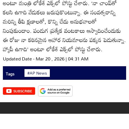
అంటూ మంత్రి లోకేశ్‌ ఎక్స్‌లో పోస్టు చేశారు. ‘నా చాంప్‌తో
కలసి ఉగాది వేడుకలు జరుపుకొంటున్నా. ఈ సంవత్సరాన్ని
మరిన్ని తీపి క్షణాలతో, కొన్ని చేదు అనుభవాలతో
నింపుకుందాం. పండుగ ప్రత్యేక వంటకాలు ఆస్వాదించేందుకు
ఈ రోజు నా కఠినమైన ఆహార నియమాలను పక్కన పెడుతున్నా.
హ్యాపీ ఉగాది’ అంటూ లోకేశ్‌ ఎక్స్‌లో పోస్టు చేశారు.
Updated Date - Mar 20 , 2026 | 04:31 AM
#AP News
Tags
SUBSCRIBE