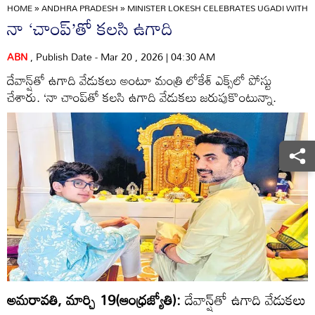
HOME
»
ANDHRA PRADESH
»
MINISTER LOKESH CELEBRATES UGADI WITH 
నా ‘చాంప్‌’తో కలసి ఉగాది
ABN
, Publish Date - Mar 20 , 2026 | 04:30 AM
దేవాన్ష్‌తో ఉగాది వేడుకలు అంటూ మంత్రి లోకేశ్‌ ఎక్స్‌లో పోస్టు
చేశారు. ‘నా చాంప్‌తో కలసి ఉగాది వేడుకలు జరుపుకొంటున్నా.
అమరావతి, మార్చి 19(ఆంధ్రజ్యోతి):
దేవాన్ష్‌తో ఉగాది వేడుకలు