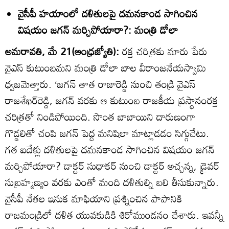
వైసీపీ హయాంలో దళితులపై దమనకాండ సాగించిన
విషయం జగన్‌ మర్చిపోయారా?: మంత్రి డోలా
అమరావతి, మే 21(ఆంధ్రజ్యోతి):
రక్త చరిత్రకు మారు పేరు
వైఎస్‌ కుటుంబమని మంత్రి డోలా బాల వీరాంజనేయస్వామి
ధ్వజమెత్తారు. ‘జగన్‌ తాత రాజారెడ్డి నుంచి తండ్రి వైఎస్‌
రాజశేఖర్‌రెడ్డి, జగన్‌ వరకు ఆ కుటుంబ రాజకీయ ప్రస్థానంరక్త
చరిత్రతో నిండిపోయింది. సొంత బాబాయిని దారుణంగా
గొడ్డలితో చంపి జగన్‌ పెద్ద మనిషిలా మాట్లాడడం సిగ్గుచేటు.
గత ఐదేళ్లు దళితులపై దమనకాండ సాగించిన విషయం జగన్‌
మర్చిపోయారా? డాక్టర్‌ సుధాకర్‌ నుంచి డాక్టర్‌ అచ్చన్న, డ్రైవర్‌
సుబ్రహ్మణ్యం వరకు ఎంతో మంది దళితుల్ని బలి తీసుకున్నారు.
వైసీపీ నేతల ఇసుక మాఫియాని ప్రశ్నించిన పాపానికి
రాజమండ్రిలో దళిత యువకుడికి శిరోముండనం చేశారు. ఇవన్నీ