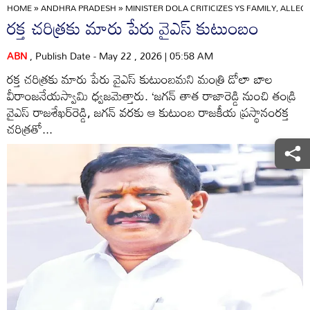
HOME
»
ANDHRA PRADESH
»
MINISTER DOLA CRITICIZES YS FAMILY, ALLE
రక్త చరిత్రకు మారు పేరు వైఎస్‌ కుటుంబం
ABN
, Publish Date - May 22 , 2026 | 05:58 AM
రక్త చరిత్రకు మారు పేరు వైఎస్‌ కుటుంబమని మంత్రి డోలా బాల
వీరాంజనేయస్వామి ధ్వజమెత్తారు. ‘జగన్‌ తాత రాజారెడ్డి నుంచి తండ్రి
వైఎస్‌ రాజశేఖర్‌రెడ్డి, జగన్‌ వరకు ఆ కుటుంబ రాజకీయ ప్రస్థానంరక్త
చరిత్రతో...