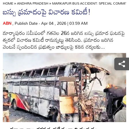
HOME
»
ANDHRA PRADESH
»
MARKAPUR BUS ACCIDENT: SPECIAL COMMITT
బస్సు ప్రమాదంపై విచారణ కమిటీ!
ABN
, Publish Date - Apr 04 , 2026 | 03:59 AM
మార్కాపురం సమీపంలో గతనెల 26న జరిగిన బస్సు ప్రమాద ఘటనపై
త్వరలో విచారణ కమిటీ రానున్నట్టు తెలిసింది. ప్రమాదం జరిగిన
వెంటనే స్పందించిన ప్రభుత్వం బాధ్యులపై కఠిన చర్యలకు...