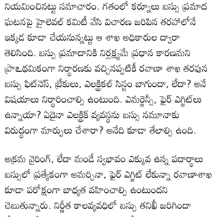
నియమించినట్టు సమాచారం. గతంలో కర్నూలు బస్సు ప్రమాద
ఘటనపై హైలెవల్‌ కమిటీ వేసి విచారణ జరిపిన తరహాలోనే
ఇక్కడ కూడా చేయనున్నట్టు ఆ శాఖ అధికారుల ద్వారా
తెలిసింది. బస్సు ప్రమాదానికి నిర్లక్ష్యమే ప్రధాన కారణమని
ప్రాఽథమికంగా నిర్ధారణకు వచ్చినప్పటికీ రవాణా శాఖ తరఫున
బస్సు ఫిట్‌నెస్‌, బ్రేకులు, ఎలక్ట్రికల్‌ సిస్టం బాగుందా, లేదా? అనే
విషయాలు నిర్ధారించాల్సి ఉంటుంది. ఎమర్జెన్సీ, ఫైర్‌ ఎగ్జిట్‌లు
ఉన్నాయా? ఏదైనా ఎలక్ట్రిక్‌ వ్యవస్థను బస్సు నమూనాకు
విరుద్ధంగా మార్పులు చేశారా? అనేది కూడా తేలాల్సి ఉంది.
అక్రమ వైరింగ్‌, లేదా మండే స్వభావం ఎక్కువ ఉన్న పదార్థాలు
బస్సులో ప్రత్యేకంగా అమర్చినా, ఫైర్‌ ఎగ్జిట్‌ లేకున్నా రవాణాశాఖ
కూడా పరోక్షంగా బాధ్యత వహించాల్సి ఉంటుందని
చెబుతున్నారు. నిర్ణీత కాలవ్యవధిలో బస్సు తనిఖీ జరిగిందా