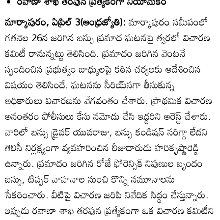
రవాణా శాఖ తరఫున ప్రత్యేకంగా నియామకం
మార్కాపురం, ఏప్రిల్‌ 3(ఆంధ్రజ్యోతి):
మార్కాపురం సమీపంలో
గతనెల 26న జరిగిన బస్సు ప్రమాద ఘటనపై త్వరలో విచారణ
కమిటీ రానున్నట్టు తెలిసింది. ప్రమాదం జరిగిన వెంటనే
స్పందించిన ప్రభుత్వం బాధ్యులపై కఠిన చర్యలకు ఆదేశించిన
విషయం తెలిసిందే. ఘటనను సీరియ్‌సగా తీసుకున్న
అధికారులు విచారణను వేగవంతం చేశారు. ప్రాథమిక విచారణ
అనంతరం పోలీసులు కేసు నమోదు చేసి ఇద్దరిని అరెస్ట్‌ చేశారు.
వారిలో బస్సు డ్రైవర్‌ యువరాజు, బస్సు కండిషన్‌ సరిగ్గా లేదని
తెలిసీ నిర్లక్ష్యంగా వ్యవహరించిన లీజుదారుడు హరికృష్ణారెడ్డి
ఉన్నారు. ప్రమాదం జరిగిన రోజే ఫోరెన్సిక్‌ నిపుణుల బృందం
బస్సు, టిప్పర్‌ వాహనాల నుంచి కొన్ని నమూనాలను
సేకరించారు. వీటిపై విచారణ జరిపి నివేదిక సిద్ధం చేస్తున్నారు.
ఇప్పుడు రవాణా శాఖ తరఫున ప్రత్యేకంగా ఒక విచారణ కమిటీని