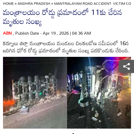
HOME
»
ANDHRA PRADESH
»
MANTRALAYAM ROAD ACCIDENT: VICTIM COUNT
మంత్రాలయం రోడ్డు ప్రమాదంలో 11కు చేరిన
మృతుల సంఖ్య
ABN
, Publish Date - Apr 19 , 2026 | 04:36 AM
కర్నూలు జిల్లా మంత్రాలయం మండలం చిలకలడోణ సమీపంలో 16న
జరిగిన ఘోర రోడ్డు ప్రమాదంలో మృతుల సంఖ్య పదకొండుకు చేరింది.