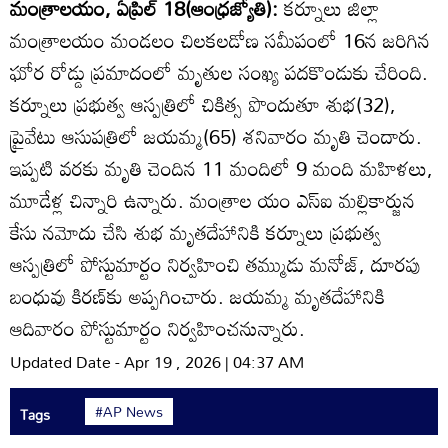
మంత్రాలయం, ఏప్రిల్‌ 18(ఆంధ్రజ్యోతి):
కర్నూలు జిల్లా
మంత్రాలయం మండలం చిలకలడోణ సమీపంలో 16న జరిగిన
ఘోర రోడ్డు ప్రమాదంలో మృతుల సంఖ్య పదకొండుకు చేరింది.
కర్నూలు ప్రభుత్వ ఆస్పత్రిలో చికిత్స పొందుతూ శుభ(32),
ప్రైవేటు ఆసుపత్రిలో జయమ్మ(65) శనివారం మృతి చెందారు.
ఇప్పటి వరకు మృతి చెందిన 11 మందిలో 9 మంది మహిళలు,
మూడేళ్ల చిన్నారి ఉన్నారు. మంత్రాల యం ఎస్‌ఐ మల్లికార్జున
కేసు నమోదు చేసి శుభ మృతదేహానికి కర్నూలు ప్రభుత్వ
ఆస్పత్రిలో పోస్టుమార్టం నిర్వహించి తమ్ముడు మనోజ్‌, దూరపు
బంధువు కిరణ్‌కు అప్పగించారు. జయమ్మ మృతదేహానికి
ఆదివారం పోస్టుమార్టం నిర్వహించనున్నారు.
Updated Date - Apr 19 , 2026 | 04:37 AM
#AP News
Tags