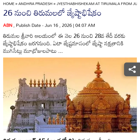
HOME
»
ANDHRA PRADESH
»
JYESTHABHISHEKAM AT TIRUMALA FROM JUN
26 నుంచి తిరుమలలో జ్యేష్టాభిషేకం
ABN
, Publish Date - Jun 16 , 2026 | 04:07 AM
తిరుమల శ్రీవారి ఆలయంలో ఈ నెల 26 నుంచి 28వ తేదీ వరకు
జ్యేష్టాభిషేకం జరగనుంది. ఏటా జ్యేష్టమాసంలో జ్యేష్టా నక్షత్రానికి
ముగిసేట్లు మూడ్రోజులపాటు ...