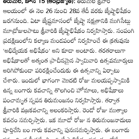
తిరుమల, జూన్‌ 15 (ఆంధ్రజ్యోతి):
తిరుమల శ్రీవారి
ఆలయంలో ఈ నెల 26 నుంచి 28వ తేదీ వరకు జ్యేష్టాభిషేకం
జరగనుంది. ఏటా జ్యేష్టమాసంలో జ్యేష్టా నక్షత్రానికి ముగిసేట్లు
మూడ్రోజులపాటు శ్రీవారికి జ్యేష్టాభిషేకం నిర్వహిస్తారు. సంపంగి
ప్రదక్షిణంలోని కల్యాణ మండపంలో నిర్వహించే ఈ క్రతువును
‘అభిద్యేయక అభిషేకం’ అని కూడా అంటారు. తరతరాలుగా
అభిషేకాలతో అత్యంత ప్రాచీనమైన స్వామివారి ఉత్సవమూర్తులు
అరిగిపోకుండా పరిరక్షించేందుకు ఈ ఉత్సవాన్ని ఏర్పాటు
చేశారు. ఇందులో భాగంగా మొదటి రోజు మలయప్పస్వామికి
ఉన్న బంగారు కవచాన్ని తొలగించి హోమాలు, అభిషేకాలు
పంచామృత స్నపన తిరుమంజనం నిర్వహిస్తారు. తర్వాత
శ్రీవారికి వజ్రకవచాన్ని అలంకరిస్తారు. రెండో రోజు ముత్యాల
కవచం సమర్పిస్తారు. ఇక మూడో రోజు న తిరుమంజనాదులు
పూర్తిచేసి బం గారు కవచాన్ని పునఃసమర్పిస్తారు. ఈ బంగారు