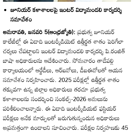
జూనియర్‌ కళాశాలలపై ఇంటర్‌ విద్యామండలి కార్యదర్శి
సమావేశం
అమరావతి, జనవరి 5(ఆంధ్రజ్యోతి):
ప్రభుత్వ జూనియర్‌
కాలేజీల్లో ఈ ఏడాది ఇంటర్మీడియెట్‌ ఉత్తీర్ణత శాతం పెరిగేలా
చర్యలు చేపట్టాలని ఇంటర్‌ విద్యామండలి కార్యదర్శి పి.రంజిత్‌
బాషా అధికారులను ఆదేశించారు. సోమవారం తాడేపల్లి
కార్యాలయంలో ఆర్జేడీలు, ఆర్‌ఐవోలు, డీఐఈవోలతో ఆయన
సమావేశం నిర్వహించారు. 2025 పరీక్షల్లో ఉత్తీర్ణత శాతం
తక్కువగా ఉన్న జిల్లాల అధికారులు తరచూ ప్రభుత్వ
కళాశాలలను సందర్శించి సంకల్ప్‌-2026 అమలును
పరిశీలించాలన్నారు. ఈ ఏడాది ఇంటర్మీడియట్‌ ఫస్టియర్‌
పరీక్షలు అనేక మార్పులతో జరుగుతున్నందున అధికారులు
అప్రమత్తంగా ఉండాలని సూచించారు. పరీక్షల నిర్వహణకు 45