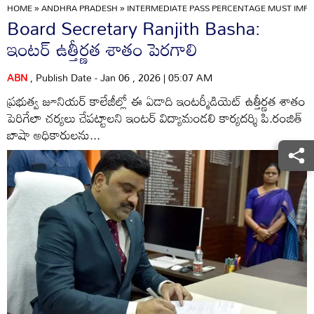
HOME
»
ANDHRA PRADESH
»
INTERMEDIATE PASS PERCENTAGE MUST IMPR
Board Secretary Ranjith Basha:
ఇంటర్‌ ఉత్తీర్ణత శాతం పెరగాలి
ABN
, Publish Date - Jan 06 , 2026 | 05:07 AM
ప్రభుత్వ జూనియర్‌ కాలేజీల్లో ఈ ఏడాది ఇంటర్మీడియెట్‌ ఉత్తీర్ణత శాతం
పెరిగేలా చర్యలు చేపట్టాలని ఇంటర్‌ విద్యామండలి కార్యదర్శి పి.రంజిత్‌
బాషా అధికారులను...