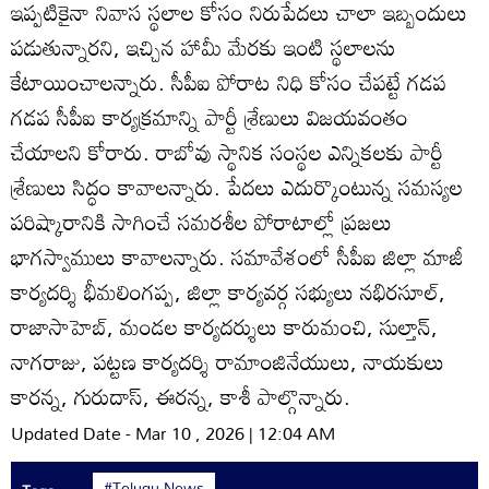
ఇప్పటికైనా నివాస స్థలాల కోసం నిరుపేదలు చాలా ఇబ్బందులు
పడుతున్నారని, ఇచ్చిన హామీ మేరకు ఇంటి స్థలాలను
కేటాయించాలన్నారు. సీపీఐ పోరాట నిధి కోసం చేపట్టే గడప
గడప సీపీఐ కార్యక్రమాన్ని పార్టీ శ్రేణులు విజయవంతం
చేయాలని కోరారు. రాబోవు స్థానిక సంస్థల ఎన్నికలకు పార్టీ
శ్రేణులు సిద్ధం కావాలన్నారు. పేదలు ఎదుర్కొంటున్న సమస్యల
పరిష్కారానికి సాగించే సమరశీల పోరాటాల్లో ప్రజలు
భాగస్వాములు కావాలన్నారు. సమావేశంలో సీపీఐ జిల్లా మాజీ
కార్యదర్శి భీమలింగప్ప, జిల్లా కార్యవర్గ సభ్యులు నభిరసూల్‌,
రాజాసాహెబ్‌, మండల కార్యదర్శులు కారుమంచి, సుల్తాన్‌,
నాగరాజు, పట్టణ కార్యదర్శి రామాంజినేయులు, నాయకులు
కారన్న, గురుదాస్‌, ఈరన్న, కాశీ పాల్గొన్నారు.
Updated Date - Mar 10 , 2026 | 12:04 AM
#Telugu News