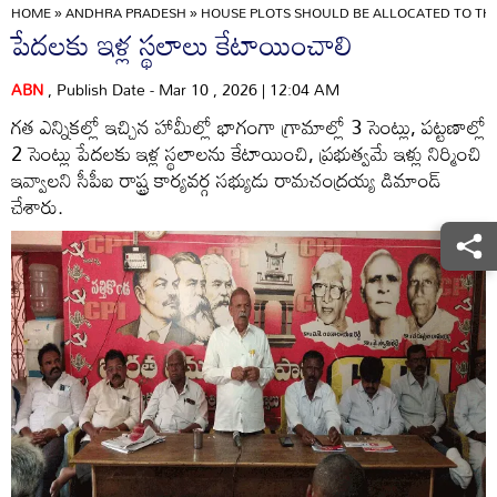
HOME
»
ANDHRA PRADESH
»
HOUSE PLOTS SHOULD BE ALLOCATED TO THE
పేదలకు ఇళ్ల స్థలాలు కేటాయించాలి
ABN
, Publish Date - Mar 10 , 2026 | 12:04 AM
గత ఎన్నికల్లో ఇచ్చిన హామీల్లో భాగంగా గ్రామాల్లో 3 సెంట్లు, పట్టణాల్లో
2 సెంట్లు పేదలకు ఇళ్ల స్థలాలను కేటాయించి, ప్రభుత్వమే ఇళ్లు నిర్మించి
ఇవ్వాలని సీపీఐ రాష్ట్ర కార్యవర్గ సభ్యుడు రామచంద్రయ్య డిమాండ్‌
చేశారు.