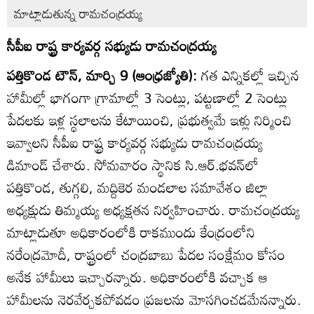
మాట్లాడుతున్న రామచంద్రయ్య
సీపీఐ రాష్ట్ర కార్యవర్గ సభ్యుడు రామచంద్రయ్య
పత్తికొండ టౌన్‌, మార్చి 9 (ఆంధ్రజ్యోతి):
గత ఎన్నికల్లో ఇచ్చిన
హామీల్లో భాగంగా గ్రామాల్లో 3 సెంట్లు, పట్టణాల్లో 2 సెంట్లు
పేదలకు ఇళ్ల స్థలాలను కేటాయించి, ప్రభుత్వమే ఇళ్లు నిర్మించి
ఇవ్వాలని సీపీఐ రాష్ట్ర కార్యవర్గ సభ్యుడు రామచంద్రయ్య
డిమాండ్‌ చేశారు. సోమవారం స్థానిక సి.ఆర్‌.భవన్‌లో
పత్తికొండ, తుగ్గలి, మద్దికెర మండలాల సమావేశం జిల్లా
అధ్యక్షుడు తిమ్మయ్య అధ్యక్షతన నిర్వహించారు. రామచంద్రయ్య
మాట్లాడుతూ అధికారంలోకి రాకముందు కేంద్రంలోని
నరేంద్రమోదీ, రాష్ట్రంలో చంద్రబాబు పేదల సంక్షేమం కోసం
అనేక హామీలు ఇచ్చారన్నారు. అధికారంలోకి వచ్చాక ఆ
హామీలను నెరవేర్చకపోవడం ప్రజలను మోసగించడమేనన్నారు.