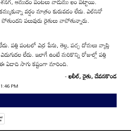
. వేరుశనగ, ఆముదం పంటలు వాడుము ఖం పట్టాయి.
మ్ముకున్నా వర్షం మాత్రం కురువడం లేదు. ఎల్‌నినో
 పోతుందని పలువురు రైతులు వాపోతున్నారు.
ు. పత్తి పంటలో ఎర్ర పేను, తెల్ల, పచ్చ దోమలు వ్యాప్తి
 ఎదుగుదల లేదు. ఇలాగే ఉంటే మరికొన్ని రోజుల్లో పత్తి
ఈ ఏడాది సాగు కష్టంగా మారింది.
-
ఖలీల్‌, రైతు, దేవనకొండ
 11:46 PM