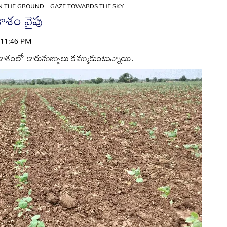
 THE GROUND... GAZE TOWARDS THE SKY.
ాశం వైపు
| 11:46 PM
 ఆకాశంలో కారుమబ్బులు కమ్ముకుంటున్నాయి.