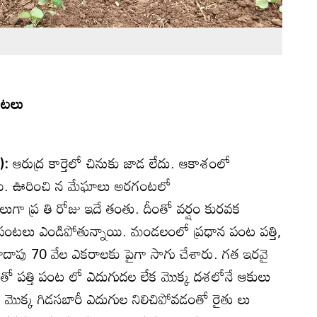
ంటలు
ి):
ఆరుద్ర కార్తెలో చినుకు జాడ లేదు. ఆకాశంలో
ాయి. ఊరించి న మేఘాలు అరగంటలో
లుగా ప్ర తి రోజు ఇదే తంతు. దీంతో వర్షం కురవక
పంటలు ఎండిపోతున్నాయి. మండలంలో ప్రధాన పంట పత్తి,
ాపు 70 వేల ఎకరాలకు పైగా సాగు చేశారు. గత ఇరవై
తో పత్తి పంట లో ఎదుగుదల లేక మొక్క దశలోనే ఆకులు
ేక మొక్క గిడసబారీ ఎదుగుల నిలిచిపోవడంతో రైతు లు