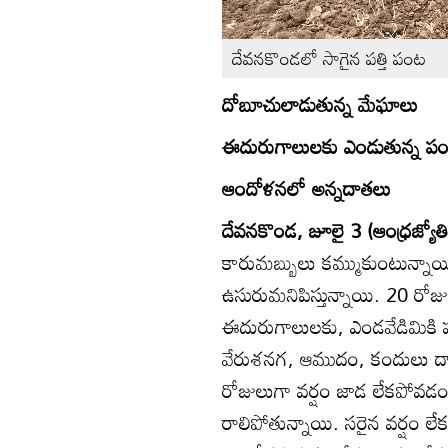
దేవనకొండలో సాగైన పత్తి పంట
దోబూచులాడుతున్న మేఘాలు
ఈదురుగాలులకు ఎండుతున్న ప
ఆందోళనలో అన్నదాతలు
దేవనకొండ, జూలై 3 (ఆంధ్రజ్యోత
కారుమబ్బులు కమ్ముకుంటున్న
ఉసురుమనిపిస్తున్నాయి. 20 రోజు
ఈదురుగాలులకు, ఎండవేడిమికి 
వేరుశనగ, ఆముదం, కందులు దాద
రోజులుగా వర్షం జాడ లేకపోవడం
రాలిపోతున్నాయి. సరైన వర్షం ల