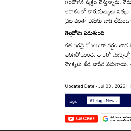
ఆందోళన వ్యక్తం చేస్తున్నారు
ఆకాశంలో కారుమబ్బులు నిత్యం క
ప్రభావంతో చినుకు జాడ లేకుండా
తెల్లదోమ పడుతుంది
గత ఇరవై రోజులుగా వర్షం జాడ లేద
పెరిగిపోయింది. దాంతో మొక్కల్లో
మొక్కలు జీడ బారీన పడుతాయి. 
Updated Date - Jul 03 , 2026 |
#Telugu News
Tags
SUBSCRIBE