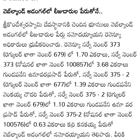
వెబ్‌ల్యాండ్‌ అడంగల్‌లో లీజుదారుల పేరుతోనే..
శ్రీకొండేశ్వరస్వామి దేవస్థానానికి చెందిన భూములు వెబ్‌ల్యాండ్‌
అడంగల్‌లో లీజుదారుల పేర్లు నమోదయ్యాయని రెవెన్యూ
అధికారులు ధ్రువీకరించారు. రెవెన్యూ సర్వే నెంబర్‌ 373
(రెగ్యులర్‌ ఖాతా నెంబర్‌ 679) లో 1.70 ఎకరాలు, సర్వే నెంబర్‌
373 (నోషనల్‌ ఖాతా నెంబర్‌ 100857)లో 3.68 ఎకరాలు
గుండపనేని ఉమావరప్రసాద్‌ పేరుతో, సర్వే నెంబర్‌ 375 - 2
(రెగ్యులర్‌ నెంబర్‌ ఖాతా 677)లో 1.39 ఎకరాలు గుండపనేని
వెంకయ్య చౌదరి పేరుతో, సర్వే నెంబర్‌ 375 - 2 (రెగ్యులర్‌
ఖాతా నెంబర్‌ 679)లో 1.10 ఎకరాలు గుండపనేని ఉమా వర
ప్రసాద్‌ పేరుతో, సర్వే నెంబర్‌ 375-2 (నోషనల్‌ ఖాతా నెంబర్‌
100576)లో 0.63 ఎకరాలు కర్రి కనకయ్య పేరుతో
వెబ్‌ల్యాండ్‌ అడంగల్‌లో నమోదయ్యాయని తెలిపారు. వీరికి