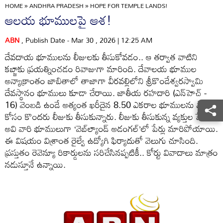
HOME
»
ANDHRA PRADESH
»
HOPE FOR TEMPLE LANDS!
ఆలయ భూములపై ఆశ!
ABN
, Publish Date - Mar 30 , 2026 | 12:25 AM
దేవదాయ భూములను లీజులకు తీసుకోవడం.. ఆ తర్వాత వాటిని
కబ్జాకు ప్రయత్నించడం రివాజుగా మారింది. దేవాలయ భూముల
అన్యాక్రాంతం జాబితాలో తాజాగా వీరవల్లిలోని శ్రీకొండేశ్వరస్వామి
దేవస్థానం భూములు కూడా చేరాయి. జాతీయ రహదారి (ఎన్‌హెచ్‌ -
16) వెంబడి ఉండే అత్యంత ఖరీదైన 8.50 ఎకరాల భూములను సాగు
కోసం కొందరు లీజుకు తీసుకున్నారు. లీజుకు తీసుకున్న వ్యక్తుల పేరుతో
అవి వారి భూములుగా ‘వెబ్‌ల్యాండ్‌ అడంగల్‌’లో పేర్లు మారిపోయాయి.
ఈ విషయం విశ్రాంత రైల్వే ఉద్యోగి ఫిర్యాదుతో వెలుగు చూసింది.
ప్రస్తుతం రెవెన్యూ రికార్డులను సరిచేసినప్పటికీ.. కోర్టు వివాదాలు మాత్రం
నడుస్తూనే ఉన్నాయి.