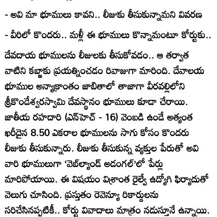
- అవి మా భూములు కావని.. లీజుకు తీసుకున్నామని వివరణ
- వీరిలో కొందరు.. మళ్లీ ఈ భూములు కొన్నామంటూ కోర్టుకు..
దేవదాయ భూములను లీజులకు తీసుకోవడం.. ఆ తర్వాత
వాటిని కబ్జాకు ప్రయత్నించడం రివాజుగా మారింది. దేవాలయ
భూముల అన్యాక్రాంతం జాబితాలో తాజాగా వీరవల్లిలోని
శ్రీకొండేశ్వరస్వామి దేవస్థానం భూములు కూడా చేరాయి.
జాతీయ రహదారి (ఎన్‌హెచ్‌ - 16) వెంబడి ఉండే అత్యంత
ఖరీదైన 8.50 ఎకరాల భూములను సాగు కోసం కొందరు
లీజుకు తీసుకున్నారు. లీజుకు తీసుకున్న వ్యక్తుల పేరుతో అవి
వారి భూములుగా ‘వెబ్‌ల్యాండ్‌ అడంగల్‌’లో పేర్లు
మారిపోయాయి. ఈ విషయం విశ్రాంత రైల్వే ఉద్యోగి ఫిర్యాదుతో
వెలుగు చూసింది. ప్రస్తుతం రెవెన్యూ రికార్డులను
సరిచేసినప్పటికీ.. కోర్టు వివాదాలు మాత్రం నడుస్తూనే ఉన్నాయి.