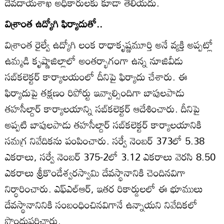
దేవదాయశాఖ అధికారులకు కూడా తెలియదు.
విశ్రాంత ఉద్యోగి ఫిర్యాదుతో..
విశ్రాంత రైల్వే ఉద్యోగి లంక రాధాకృష్ణమూర్తి అనే వ్యక్తి అప్పట్లో
ఉమ్మడి కృష్ణాజిల్లాలో అంతర్భాగంగా ఉన్న నూజివీడు
సబ్‌కలెక్టర్‌ కార్యాలయంలో దీనిపై ఫిర్యాదు చేశారు. ఈ
ఫిర్యాదుపై తక్షణం రిపోర్టు ఇవ్వాల్సిందిగా బాపులపాడు
తహసీల్దార్‌ కార్యాలయాన్ని సబ్‌కలెక్టర్‌ ఆదేశించారు. దీనిపై
అప్పటి బాపులపాడు తహసీల్దార్‌ సబ్‌కలెక్టర్‌ కార్యాలయానికి
సమగ్ర నివేదికను పంపించారు. సర్వే నెంబర్‌ 373లో 5.38
ఎకరాలు, సర్వే నెంబర్‌ 375-2లో 3.12 ఎకరాలు వెరసి 8.50
ఎకరాలు శ్రీకొండేశ్వరస్వామి దేవస్థానానికి చెందినవిగా
నిర్ధారించారు. ఎఫ్‌ఎల్‌ఆర్‌, ఇతర రికార్డులలో ఈ భూములు
దేవస్థానానినికి సంబంధించినవిగానే ఉన్నాయని నివేదికలో
పొందుపరిచారు.