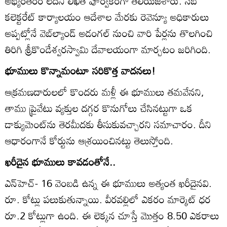
అభ్యంతరం లేదని లిఖిత పూర్వకంగా తెలియజేశారు. సబ్‌
కలెక్టరేట్‌ కార్యాలయం ఆదేశాల మేరకు రెవెన్యూ అధికారులు
అప్పట్లోనే వెబ్‌ల్యాండ్‌ అడంగల్‌ నుంచి వారి పేర్లను తొలగించి
తిరిగి శ్రీకొండేశ్వరస్వామి దేవాలయంగా మార్చటం జరిగింది.
భూములు కొన్నామంటూ సరికొత్త వాదనలు!
ఆక్రమణదారులలో కొందరు మళ్లీ ఈ భూములు తమవేనని,
తాము ప్రైవేటు వ్యక్తుల దగ్గర కొనుగోలు చేసినట్టుగా ఒక
డాక్యుమెంట్‌ను తెరమీదకు తీసుకువచ్చారని సమాచారం. దీని
ఆధారంగానే కోర్టును ఆశ్రయించినట్టు తెలుస్తోంది.
ఖరీదైన భూములు కావడంతోనే..
ఎన్‌హెచ్‌- 16 వెంబడి ఉన్న ఈ భూములు అత్యంత ఖరీదైనవి.
రూ. కోట్లు పలుకుతున్నాయి. వీరవల్లిలో ఎకరం మార్కెట్‌ ధర
రూ.2 కోట్లుగా ఉంది. ఈ లెక్కన చూస్తే మొత్తం 8.50 ఎకరాలు