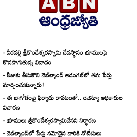
- వీరవల్లి శ్రీకొండేశ్వరస్వామి దేవస్థానం భూములపై
కొనసాగుతున్న వివాదం
- లీజుకు తీసుకొని వెబ్‌ల్యాండ్‌ అడంగల్‌లో తమ పేర్లు
మార్పించుకున్నారు!
- ఈ బాగోతంపై ఫిర్యాదు రావటంతో.. రెవెన్యూ అధికారుల
విచారణ
- భూములు శ్రీకొండేశ్వరస్వామివేనని నిర్ధారణ
- వెబ్‌ల్యాండ్‌లో పేర్లు నమోదైన వారికి నోటీసులు