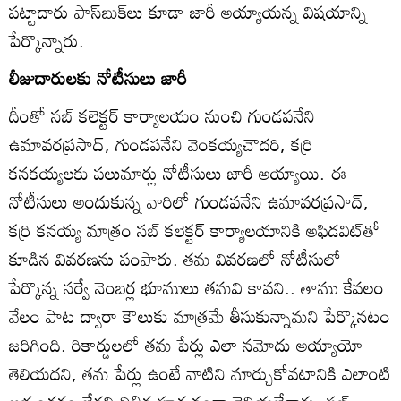
పట్టాదారు పాస్‌బుక్‌లు కూడా జారీ అయ్యాయన్న విషయాన్ని
పేర్కొన్నారు.
లీజుదారులకు నోటీసులు జారీ
దీంతో సబ్‌ కలెక్టర్‌ కార్యాలయం నుంచి గుండపనేని
ఉమావరప్రసాద్‌, గుండపనేని వెంకయ్యచౌదరి, కర్రి
కనకయ్యలకు పలుమార్లు నోటీసులు జారీ అయ్యాయి. ఈ
నోటీసులు అందుకున్న వారిలో గుండపనేని ఉమావరప్రసాద్‌,
కర్రి కనయ్య మాత్రం సబ్‌ కలెక్టర్‌ కార్యాలయానికి అఫిడవిట్‌తో
కూడిన వివరణను పంపారు. తమ వివరణలో నోటీసులో
పేర్కొన్న సర్వే నెంబర్ల భూములు తమవి కావని.. తాము కేవలం
వేలం పాట ద్వారా కౌలుకు మాత్రమే తీసుకున్నామని పేర్కొనటం
జరిగింది. రికార్డులలో తమ పేర్లు ఎలా నమోదు అయ్యాయో
తెలియదని, తమ పేర్లు ఉంటే వాటిని మార్చుకోవటానికి ఎలాంటి