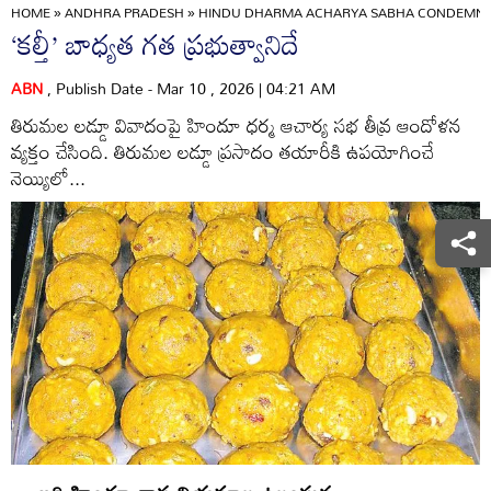
HOME
»
ANDHRA PRADESH
»
HINDU DHARMA ACHARYA SABHA CONDEMNS
‘కల్తీ’ బాధ్యత గత ప్రభుత్వానిదే
ABN
, Publish Date - Mar 10 , 2026 | 04:21 AM
తిరుమల లడ్డూ వివాదంపై హిందూ ధర్మ ఆచార్య సభ తీవ్ర ఆందోళన
వ్యక్తం చేసింది. తిరుమల లడ్డూ ప్రసాదం తయారీకి ఉపయోగించే
నెయ్యిలో...