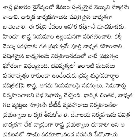
శాస్త్ర ప్రకారం నైవేద్యంలో కేవలం స్వచ్ఛమైన నెయ్యిని మాత్రమే
వాడాలి. ధార్మిక కార్యక్రమాలను పవిత్రమైన బాధ్యతగా
భావించాలి. ఈ కల్తీని కేవలం ఆహార కల్తీగానే చూడకూడదు.
హిందూ శాస్త్ర నియమాల ఉల్లంఘనగా పరిగణించాలి. కల్తీ
నెయ్యి సరఫరాకు గత ప్రభుత్వమే పూర్తి బాధ్యత వహించాలి.
పవిత్రమైన బాధ్యతలను నిర్వహించడంలో నాటి ప్రభుత్వం
ఘోరంగా విఫలమైంది. భవిష్యత్తులో ఇలాంటి ఘటనలు
పునరావృత్తం కాకుండా ఉండేందుకు ద్రవ్య శుద్ధి(పదార్థాల
పవిత్రత)పై శాస్త్ర, ఆగమ నియమాలపై సదస్సులు, సెమినార్లు
నిర్వహించాలని సభ సిఫార్సు చేస్తోంది. ధార్మిక చింతన, బాధ్యత
గల వ్యక్తులు మాత్రమే టీటీడీ వ్యవహారాలు నిర్వహించేలా
ప్రభుత్వాలు బాధ్యత తీసుకోవాలి. దేవాలయ నిర్వహణను పవిత్ర
బాధ్యతగా దేశ వ్యాప్తంగా రాష్ట్ర ప్రభుత్వాలు చూడాలి’ అని ఆ
ప్రకటనలో స్వామి పరమాత్మానంద సరస్వతి పేర్కొన్నారు.