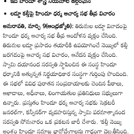
ఇది హిందూ శాస్త్ర నియమాల ఉల్లంఘన
లడ్డూ కల్తీపై హిందూ ధర్మ ఆచార్య సభ తీవ్ర విచారం
అమరావతి, మార్చి 9(ఆంధ్రజ్యోతి):
తిరుమల లడ్డూ వివాదంపై
హిందూ ధర్మ ఆచార్య సభ తీవ్ర ఆందోళన వ్యక్తం చేసింది.
తిరుమల లడ్డూ ప్రసాదం తయారీకి ఉపయోగించే నెయ్యిలో కల్తీ
జరగడంపై ఆచార్య సభ విచారం, ఆవేదన వ్యక్తం చేసింది.
స్వామి దయానంద సరస్వతి స్థాపించిన ఈ సంస్థ హిందూ
ధర్మానికి అత్యున్నత నిర్ణయాధికార సంస్థగా గుర్తింపు పొందింది.
ఈ సభలో వివిధ పురాతన సంప్రదాయాలకు చెందిన పీఠాలు,
ఆఖాడాలు, అధీనాలు, లింగాయతుల ప్రతినిధులు సభ్యులుగా
ఉన్నారు. ప్రస్తుతం హిందూ ధర్మ ఆచార్య సభకు సెక్రటరీ
జనరల్‌గా, కన్వీనర్‌గా వ్యవహరిస్తున్న స్వామి పరమాత్మానంద
సరస్వతి సోమవారం ఒక ప్రకటన జారీ చేశారు. ‘కల్తీ నెయ్యి
అంశం హిందూ సమాజ భావోద్వేగాలను గాఢంగా దెబ్బతీసింది.