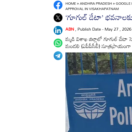
HOME
»
ANDHRA PRADESH
»
GOOGLE 
APPROVAL IN VISAKHAPATNAM
‘గూగుల్‌ డేటా’ భవనాలక
ABN
, Publish Date - May 27 , 202
మ్మడి విశాఖ జిల్లాలో గూగుల్‌ డేటా
మండలి (ఏపీపీసీబీ) సూత్రప్రాయంగా 