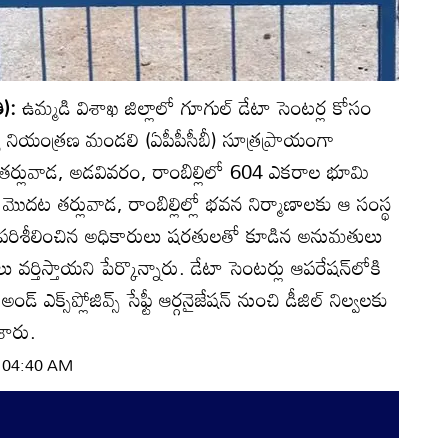
ి):
ఉమ్మడి విశాఖ జిల్లాలో గూగుల్‌ డేటా సెంటర్ల కోసం
్య నియంత్రణ మండలి (ఏపీపీసీబీ) సూత్రప్రాయంగా
ు తర్లువాడ, అడవివరం, రాంబిల్లిలో 604 ఎకరాల భూమి
ొదట తర్లువాడ, రాంబిల్లిల్లో భవన నిర్మాణాలకు ఆ సంస్థ
ు పరిశీలించిన అధికారులు షరతులతో కూడిన అనుమతులు
వర్తిస్తాయని పేర్కొన్నారు. డేటా సెంటర్లు ఆపరేషన్‌లోకి
 ఎక్స్‌ప్లోజివ్స్‌ సేఫ్టీ ఆర్గనైజేషన్‌ నుంచి డీజిల్‌ నిల్వలకు
శారు.
| 04:40 AM