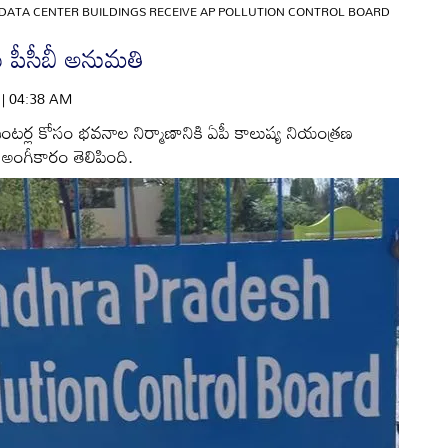
DATA CENTER BUILDINGS RECEIVE AP POLLUTION CONTROL BOARD
ు పీసీబీ అనుమతి
6 | 04:38 AM
 సెంటర్ల కోసం భవనాల నిర్మాణానికి ఏపీ కాలుష్య నియంత్రణ
అంగీకారం తెలిపింది.