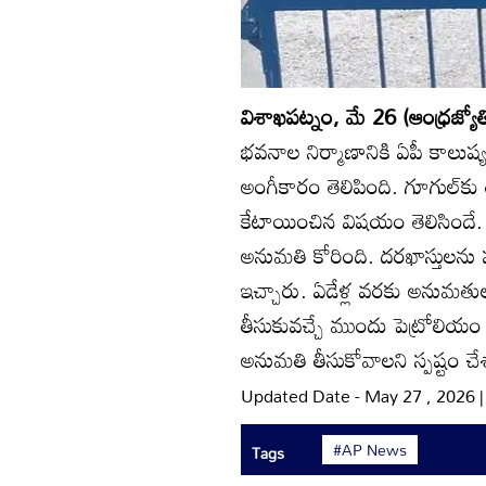
విశాఖపట్నం, మే 26 (ఆంధ్రజ్యోత
భవనాల నిర్మాణానికి ఏపీ కాలుష
అంగీకారం తెలిపింది. గూగుల్‌క
కేటాయించిన విషయం తెలిసిందే. మ
అనుమతి కోరింది. దరఖాస్తులన
ఇచ్చారు. ఏడేళ్ల వరకు అనుమతులు 
తీసుకువచ్చే ముందు పెట్రోలియం అండ్‌
అనుమతి తీసుకోవాలని స్పష్టం చే
Updated Date - May 27 , 2026 
#AP News
Tags