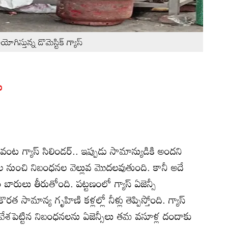
స్తున్న డొమెస్టిక్‌ గ్యాస్‌
ు
:
వంట గ్యాస్‌ సిలిండర్‌.. ఇప్పుడు సామాన్యుడికి అందని
ఏజెన్సీల నుంచి నిబంధనల వెల్లువ మొదలవుతుంది. కానీ అదే
్రం బారులు తీరుతోంది. పట్టణంలో గ్యాస్‌ ఏజెన్సీ
ొరత సామాన్య గృహిణి కళ్లల్లో నీళ్లు తెప్పిస్తోంది. గ్యాస్‌
ేశపెట్టిన నిబంధనలను ఏజెన్సీలు తమ వసూళ్ల దందాకు