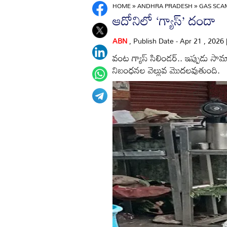
HOME
»
ANDHRA PRADESH
»
GAS SCA
ఆదోనిలో ‘గ్యాస్‌’ దందా
ABN
, Publish Date - Apr 21 , 2026
వంట గ్యాస్‌ సిలిండర్‌.. ఇప్పుడు సామాన
నిబంధనల వెల్లువ మొదలవుతుంది.