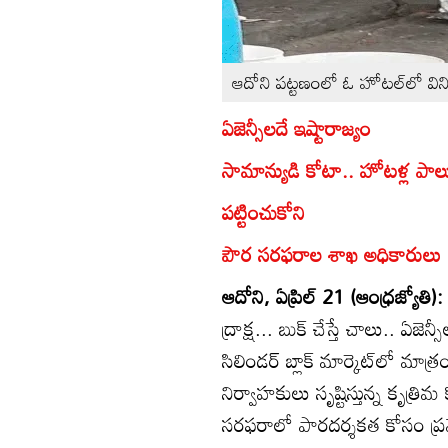
ఆదోని పట్టణంలో ఓ హోటల్‌లో వినియోగి
ఏజెన్సీలదే ఇష్టారాజ్యం
సామాన్యుడి కోటా.. హోటళ్ల పాల
పట్టించుకోని
పౌర సరఫరాల శాఖ అధికారులు
ఆదోని, ఏప్రిల్‌ 21 (ఆంధ్రజ్యోతి)
ద్రాక్ష... బుక్‌ చేస్తే చాలు.. 
సిలిండర్‌ బ్లాక్‌ మార్కెట్‌లో మాత
నిర్వాహకులు సృష్టిస్తున్న కృత్రిమ క
సరఫరాలో పారదర్శకత కోసం ప్రవ