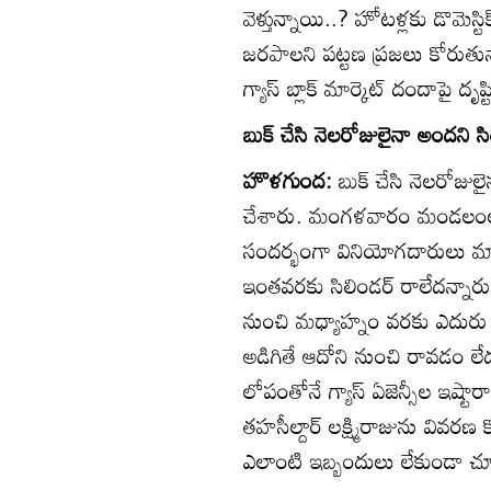
వెళ్తున్నాయి..? హోటళ్లకు డొమెస్
జరపాలని పట్టణ ప్రజలు కోరుతున్
గ్యాస్‌ బ్లాక్‌ మార్కెట్‌ దందాపై దృష
బుక్‌ చేసి నెలరోజులైనా అందని సి
హొళగుంద:
బుక్‌ చేసి నెలరోజుల
చేశారు. మంగళవారం మండలంలోని గ
సందర్భంగా వినియోగదారులు మాట్ల
ఇంతవరకు సిలిండర్‌ రాలేదన్నారు.
నుంచి మధ్యాహ్నం వరకు ఎదురు చ
అడిగితే ఆదోని నుంచి రావడం లేద
లోపంతోనే గ్యాస్‌ ఏజెన్సీల ఇష్
తహసీల్దార్‌ లక్ష్మిరాజును వివరణ క
ఎలాంటి ఇబ్బందులు లేకుండా చూ