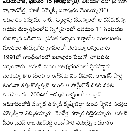
విజయవాడ, ఫిబ్రవరి 15 (ఆంధ్రజ్యోతి):
విజయవాడలో ప్రముఖ
వ్యాపారవేత్త, మాజీ ఎమ్మెల్సీ ఐలాపురం వెంకయ్య(96)
ఆదివారం కన్నుమూశారు. వృద్ధాప్య సమస్యలతో బాధపడుతున్న
ఆయన దుర్గాపురంలోని స్వగృహంలో ఉదయం 11 గంటలకు
తుదిశ్వాస విడిచారు. ప్రస్తుత పల్నాడు జిల్లాలోని రెంటచింతల
మండలం తుమ్మకోట గ్రామంలో వెంకయ్య జన్మించారు.
1991లో గాంధీనగర్‌లో ఐలాపురం పేరుతో హోటల్‌ను
నిర్మించారు. అప్పటి నుంచి ఆతిథ్యరంగంలో స్థిరపడ్డారు.
వెంకయ్య తొలి నుంచి కాంగ్రె్‌సకు వీరాభిమాని. కాంగ్రెస్‌ పార్టీ
కండువా కప్పుకొన్నప్పటి నుంచి ఆ పార్టీలోనే చివరి వరకు
కొనసాగారు. 2004లో ఉమ్మడి రాష్ట్రంలో కాంగ్రెస్‌
అధికారంలోకి వచ్చాక ఉమ్మడి కృష్ణాజిల్లా నుంచి స్థానిక సంస్థల
ఎమ్మెల్సీగా ఎన్నికయ్యారు. రెండేళ్ల తర్వాత రిటైరయ్యారు. అప్పటి
సీఎం వైఎస్‌ రాజశేఖర్‌రెడ్డి రెండోసారి ఎమ్మెల్సీ అవకాశం