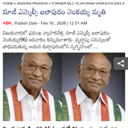
HOME
»
ANDHRA PRADESH
»
FORMER MLC IYLAPURAM VENKAYYA DIES AT 
మాజీ ఎమ్మెల్సీ ఐలాపురం వెంకయ్య మృతి
ABN
, Publish Date - Feb 16 , 2026 | 12:51 AM
విజయవాడలో ప్రముఖ వ్యాపారవేత్త, మాజీ ఎమ్మెల్సీ ఐలాపురం
వెంకయ్య(96) ఆదివారం కన్నుమూశారు. వృద్ధాప్య సమస్యలతో
బాధపడుతున్న ఆయన దుర్గాపురంలోని స్వగృహంలో....