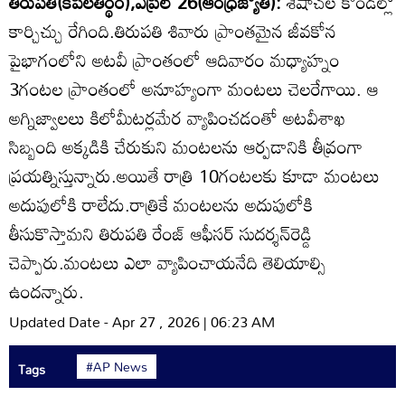
తిరుపతి(కపిలతీర్థం),ఏప్రిల్‌ 26(ఆంధ్రజ్యోతి):
శేషాచల కొండల్లో
కార్చిచ్చు రేగింది.తిరుపతి శివారు ప్రాంతమైన జీవకోన
పైభాగంలోని అటవీ ప్రాంతంలో ఆదివారం మధ్యాహ్నం
3గంటల ప్రాంతంలో అనూహ్యంగా మంటలు చెలరేగాయి. ఆ
అగ్నిజ్వాలలు కిలోమీటర్లమేర వ్యాపించడంతో అటవీశాఖ
సిబ్బంది అక్కడికి చేరుకుని మంటలను ఆర్పడానికి తీవ్రంగా
ప్రయత్నిస్తున్నారు.అయితే రాత్రి 10గంటలకు కూడా మంటలు
అదుపులోకి రాలేదు.రాత్రికే మంటలను అదుపులోకి
తీసుకొస్తామని తిరుపతి రేంజ్‌ ఆఫీసర్‌ సుదర్శన్‌రెడ్డి
చెప్పారు.మంటలు ఎలా వ్యాపించాయనేది తెలియాల్సి
ఉందన్నారు.
Updated Date - Apr 27 , 2026 | 06:23 AM
#AP News
Tags