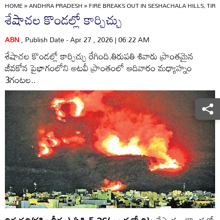
HOME
»
ANDHRA PRADESH
»
FIRE BREAKS OUT IN SESHACHALA HILLS, TIR
శేషాచల కొండల్లో కార్చిచ్చు
ABN
, Publish Date - Apr 27 , 2026 | 06:22 AM
శేషాచల కొండల్లో కార్చిచ్చు రేగింది.తిరుపతి శివారు ప్రాంతమైన
జీవకోన పైభాగంలోని అటవీ ప్రాంతంలో ఆదివారం మధ్యాహ్నం
3గంటల..