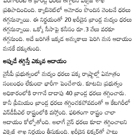
పెరగాలంటే ఆ బ్రాండ్ల ధరలు తగ్గాలని ఎక్సైజ్‌ శాఖ
ప్రతిపాదించింది. క్యాబినెట్‌లో ఆమోదం పొందిన వెంటనే ధరలు
తగ్గనున్నాయి. ఈ నిర్ణయంతో 20 ఖరీదైన బ్రాండ్ల మద్యం ధరలు
తగ్గనున్నాయి. ఒక్కో సీసాపై కనీసం రూ.3 వేలు వరకూ
తగ్గనుంది. అదే జరిగితే ఇక్కడ అమ్మకాలు పెరిగి మన ఆదాయం
మనకే దక్కుతుంది.
అప్పుడే తగ్గిస్తే ఎక్కువ ఆదాయం
వైసీపీ ప్రభుత్వంలో మద్యం ధరలు పక్క రాష్ర్టాల్లో ఏమాత్రం
సంబంధం లేకుండా భారీగా పెంచేశారు. కూటమి ప్రభుత్వం
అధికారంలోకి రాగానే దాదాపు 40 బ్రాండ్ల ధరలు తగ్గించారు.
కానీ ప్రీమియం బ్రాండ్ల ధరలు తగ్గించకపోవడంతో ఆ కేటగిరీలో
ఎన్‌డీపీఎల్‌ రాష్ట్రంలోకి వస్తోంది. ఫలితంగా రాష్ట్రం చాలా
ఆదాయం కోల్పోతోంది. అలాగే వైన్‌ ధరలు కూడా తగ్గించాలని
ఎక్సైజ్‌ శాఖ నిర్ణయం తీసుకుంది. ఖరీదైన లిక్కర్‌తో పాటు