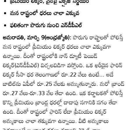
ప్రీమియం లిక్కర్‌, వైన్‌పై ఎక్సైజ్‌ నిర్ణయం
మన రాష్ట్రంలో ధరలు చాలా ఎక్కువ
ఫలితంగా పొరుగు నుంచి ఎన్‌డీపీఎల్‌
అమరావతి, మార్చి 9(ఆంధ్రజ్యోతి):
పొరుగు రాష్ట్రాలతో పోలిస్తే
మన రాష్ట్రంలో ప్రీమియం లిక్కర్‌ ధరలు చాలా ఎక్కువగా
ఉన్నాయి. దీంతో రాష్ట్రంలోకి నాన్‌ డ్యూటీ పెయిడ్‌
లిక్కర్‌(ఎన్‌డీపీఎల్‌) విచ్చలవిడిగా వస్తోంది. ఒక ఖరీదైన ఫారిన్‌
లిక్కర్‌ సీసా ధర తెలంగాణలో రూ.22 వేలు ఉంటే... అదే
బాటిల్‌ను ఏపీలో రూ.25 వేలకు అమ్ముతున్నారు. మరో బ్రాండ్‌
రూ.27 వేలు-రూ.33 వేల తేడా ఉంది. ఇక కర్ణాటకతో పోలిస్తే
కొన్ని ప్రీమియం బ్రాండ్ల ధరల్లో దాదాపు సగానికి సగం తేడా
ఉంది. దీంతో రాష్ట్రంలో ఫారిన్‌ లేదా ప్రీమియం లిక్కర్‌
అమ్మకాలు చాలా తక్కువగా ఉన్నాయి. వీటి అమ్మకాలు