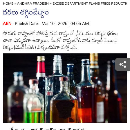
HOME
»
ANDHRA PRADESH
»
EXCISE DEPARTMENT PLANS PRICE REDUCTI
ధరలు తగ్గించేద్దాం
ABN
, Publish Date - Mar 10 , 2026 | 04:05 AM
పొరుగు రాష్ట్రాలతో పోలిస్తే మన రాష్ట్రంలో ప్రీమియం లిక్కర్‌ ధరలు
చాలా ఎక్కువగా ఉన్నాయి. దీంతో రాష్ట్రంలోకి నాన్‌ డ్యూటీ పెయిడ్‌
లిక్కర్‌(ఎన్‌డీపీఎల్‌) విచ్చలవిడిగా వస్తోంది.