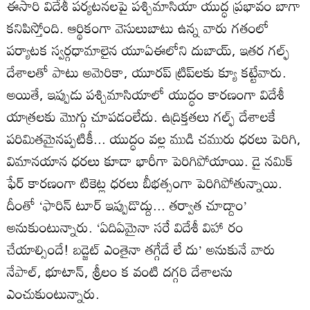
ఈసారి విదేశీ పర్యటనలపై పశ్చిమాసియా యుద్ధ ప్రభావం బాగా
కనిపిస్తోంది. ఆర్థికంగా వెసులుబాటు ఉన్న వారు గతంలో
పర్యాటక స్వర్గధామాలైన యూఏఈలోని దుబాయ్‌, ఇతర గల్ఫ్‌
దేశాలతో పాటు అమెరికా, యూరప్‌ ట్రిప్‌లకు క్యూ కట్టేవారు.
అయితే, ఇప్పుడు పశ్చిమాసియాలో యుద్ధం కారణంగా విదేశీ
యాత్రలకు మొగ్గు చూపడంలేదు. ఉద్రిక్తతలు గల్ఫ్‌ దేశాలకే
పరిమితమైనప్పటికీ... యుద్ధం వల్ల ముడి చమురు ధరలు పెరిగి,
విమానయాన ధరలు కూడా భారీగా పెరిగిపోయాయి. డై నమిక్‌
ఫేర్‌ కారణంగా టికెట్ల ధరలు బీభత్సంగా పెరిగిపోతున్నాయి.
దీంతో ‘ఫారిన్‌ టూర్‌ ఇప్పుడొద్దు... తర్వాత చూద్దాం’
అనుకుంటున్నారు. ‘ఏదిఏమైనా సరే విదేశీ విహా రం
చేయాల్సిందే! బడ్జెట్‌ ఎంతైనా తగ్గేదే లే దు’ అనుకునే వారు
నేపాల్‌, భూటాన్‌, శ్రీలం క వంటి దగ్గరి దేశాలను
ఎంచుకుంటున్నారు.