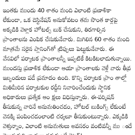
ఇంతకు ముందు 40 శాతం మంది ఎలాంటి ప్రణాళికా
లేకుండా, ఒక డెస్టినేషన్‌ అనుకోవటం తమ సొంత కార్లపై
అక్కడికి వెళ్లాక హోటల్స్‌ బుక్‌ చేసుకుని, తిరగాల్సిన
ప్రాంతాలను ఎంపిక చేసుకునేవారు. మిగిలిన 60 శాతం మంది
మాత్రమే సరైన ప్లానింగ్‌తో ట్రిప్పులు పెట్టుకునేవారు. ఈ
వేసవిలో పర్యాటక ప్రాంతాలన్నీ ఇప్పటికే కిటకిటలాడుతున్నాయి.
ముందస్తు ప్రణాళిక లేకుండా ఆయా ప్రాంతాలకు వెళ్లే వారు తీవ్ర
ఇబ్బందులు పడే ప్రమాదం ఉంది. కొన్ని పర్యాటక ప్రాం తాల్లో
మితిమీరిన పర్యాటకుల రద్దీని నివారించేందుకు స్థానిక
అధికారులు ప్రత్యేక ఆం క్షలు విధిస్తున్నారు. ఈ-పర్మిషన్‌
తీసుకున్న వారినే అనుమతించడం, హోటల్‌ బుకింగ్స్‌ లేకుంటే
వెనక్కి పంపించడంలాంటి చర్యలూ తీసుకుంటున్నారు. ఎక్కడికి
వెళ్తున్నాం, ఎలాంటి అనుమతులు అవసరం వంటివన్నీ ము ందే