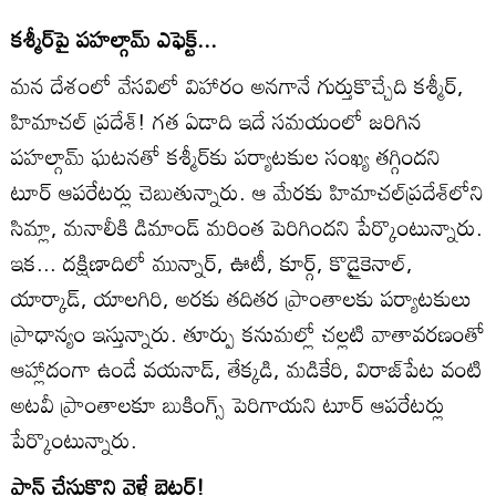
కశ్మీర్‌పై పహల్గామ్‌ ఎఫెక్ట్‌...
మన దేశంలో వేసవిలో విహారం అనగానే గుర్తుకొచ్చేది కశ్మీర్‌,
హిమాచల్‌ ప్రదేశ్‌! గత ఏడాది ఇదే సమయంలో జరిగిన
పహల్గామ్‌ ఘటనతో కశ్మీర్‌కు పర్యాటకుల సంఖ్య తగ్గిందని
టూర్‌ ఆపరేటర్లు చెబుతున్నారు. ఆ మేరకు హిమాచల్‌ప్రదేశ్‌లోని
సిమ్లా, మనాలీకి డిమాండ్‌ మరింత పెరిగిందని పేర్కొంటున్నారు.
ఇక... దక్షిణాదిలో మున్నార్‌, ఊటీ, కూర్గ్‌, కొడైౖకెనాల్‌,
యార్కాడ్‌, యాలగిరి, అరకు తదితర ప్రాంతాలకు పర్యాటకులు
ప్రాధాన్యం ఇస్తున్నారు. తూర్పు కనుమల్లో చల్లటి వాతావరణంతో
ఆహ్లాదంగా ఉండే వయనాడ్‌, తేక్కడి, మడికేరి, విరాజ్‌పేట వంటి
అటవీ ప్రాంతాలకూ బుకింగ్స్‌ పెరిగాయని టూర్‌ ఆపరేటర్లు
పేర్కొంటున్నారు.
ప్లాన్‌ చేసుకొని వెళ్తే బెటర్‌!