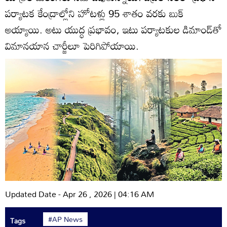
పర్యాటక కేంద్రాల్లోని హోటళ్లు 95 శాతం వరకు బుక్‌
అయ్యాయి. అటు యుద్ధ ప్రభావం, ఇటు పర్యాటకుల డిమాండ్‌తో
విమానయాన చార్జీలూ పెరిగిపోయాయి.
Updated Date - Apr 26 , 2026 | 04:16 AM
#AP News
Tags