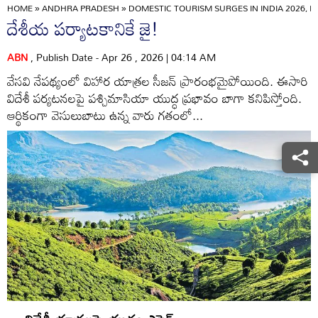
HOME
»
ANDHRA PRADESH
»
DOMESTIC TOURISM SURGES IN INDIA 2026,
దేశీయ పర్యాటకానికే జై!
ABN
, Publish Date - Apr 26 , 2026 | 04:14 AM
వేసవి నేపథ్యంలో విహార యాత్రల సీజన్‌ ప్రారంభమైపోయింది. ఈసారి
విదేశీ పర్యటనలపై పశ్చిమాసియా యుద్ధ ప్రభావం బాగా కనిపిస్తోంది.
ఆర్థికంగా వెసులుబాటు ఉన్న వారు గతంలో...