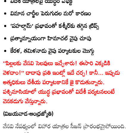
విదేశీ యాత్రలపై యుద్ధం ఎఫెక్ట్‌
విమాన చార్జీల పెరుగుదల మరో కారణం
‘పహల్గామ్‌’ ప్రభావంతో కశ్మీర్‌కు తగ్గిన ట్రిప్స్‌
ప్రత్యామ్నాయంగా హిమాచల్‌ వైపు చూపు
కేరళ, తమిళనాడు వైపు పర్యాటకుల మొగ్గు
‘‘పిల్లలకు వేసవి సెలవులు ఇచ్చేశారు! ఈసారి ఎక్కడికి
వెళదాం!’’ దాదాపు ప్రతి ఇంట్లో ఇదే చర్చ! కానీ... ఇప్పుడు
అత్యధికులు దేశీయ పర్యాటకానికే జై కొడుతున్నారు.
పశ్చిమాసియాలో యుద్ధ ప్రభావంతో విదేశీ పర్యటనలంటే
వెనకడుగు వేస్తున్నారు.
(విజయవాడ-ఆంధ్రజ్యోతి)
వేసవి నేపథ్యంలో విహార యాత్రల సీజన్‌ ప్రారంభమైపోయింది.